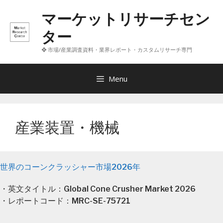
コ
マーケットリサーチセン
ン
テ
ター
ン
❖ 市場/産業調査資料・業界レポート・カスタムリサーチ専門
ツ
へ
ス
Menu
キ
ッ
プ
産業装置・機械
世界のコーンクラッシャー市場2026年
・英文タイトル：Global Cone Crusher Market 2026
・レポートコード：MRC-SE-75721