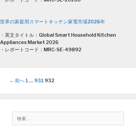
世界の家庭用スマートキッチン家電市場2026年
・英文タイトル：Global Smart Household Kitchen
Appliances Market 2026
・レポートコード：MRC-SE-49892
投
← 前へ
1
…
931
932
稿
ナ
ビ
ゲ
検
ー
索
シ
:
ョ