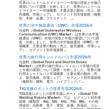
世界のハンドヘルドマイターソー市場の現状と今後の
展望について調査・分析しました。世界のハンドヘル
ドマイターソー市場概要、主要企業の動向（売上、販
売価格、市場シェア）、セグメント別市場規模（種類
別：木材、金属、プラスチック、 …
世界の水中無線通信（UWC）市場2026年
当資料（Global Underwater Wireless
Communication (UWC) Market）は世界の水中無
線通信（UWC）市場の現状と今後の展望について調
査・分析しました。世界の水中無線通信（UWC）市
場概要、主要企業の動向（売上、販売価格、市場シェ
ア）、セグメント別市場規模 …
世界の旅行用＆シャトルバス市場2026年
当資料（Global Tours and Shuttle Buses
Market）は世界の旅行用＆シャトルバス市場の現状
と今後の展望について調査・分析しました。世界の旅
行用＆シャトルバス市場概要、主要企業の動向（売
上、販売価格、市場シェア）、セグメント別市場規模
（種類別：燃料、電力、ハイブリッドパ …
TIG溶接ロボットの世界市場2026年
TIG溶接ロボットの世界市場レポート（Global TIG
Welding Robots Market）では、セグメント別市場
規模（種類別：4軸、5軸、6軸、7軸、8軸、その他、
用途別：自動車、電子・電気、金属、医薬品、ゴム、