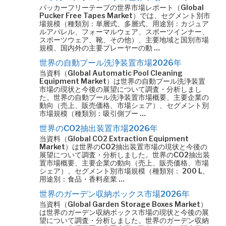
パッカーフリーテープの世界市場レポート（Global
Pucker Free Tapes Market）では、セグメント別市
場規模（種類別：単層式、多層式、用途別：カジュア
ルアパレル、フォーマルウェア、スポーツインナー、
スポーツウェア、靴、その他）、主要地域と国別市場
規模、国内外の主要プレーヤーの動 …
世界の自動プール洗浄装置市場2026年
当資料（Global Automatic Pool Cleaning
Equipment Market）は世界の自動プール洗浄装置
市場の現状と今後の展望について調査・分析しまし
た。世界の自動プール洗浄装置市場概要、主要企業の
動向（売上、販売価格、市場シェア）、セグメント別
市場規模（種類別：吸引側プー …
世界のCO2抽出装置市場2026年
当資料（Global CO2 Extraction Equipment
Market）は世界のCO2抽出装置市場の現状と今後の
展望について調査・分析しました。世界のCO2抽出装
置市場概要、主要企業の動向（売上、販売価格、市場
シェア）、セグメント別市場規模（種類別： 200 L、
用途別：食品・香料産業 …
世界のガーデン収納ボックス市場2026年
当資料（Global Garden Storage Boxes Market）
は世界のガーデン収納ボックス市場の現状と今後の展
望について調査・分析しました。世界のガーデン収納