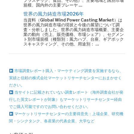
プラスチック、食品、その他）、主要地域と国別市場
規模、国内外の主要プレーヤ …
世界の風力鋳造市場2026年
当資料（Global Wind Power Casting Market）は
世界の風力鋳造市場の現状と今後の展望について調
査・分析しました。世界の風力鋳造市場概要、主要企
業の動向（売上、販売価格、市場シェア）、セグメン
ト別市場規模（種類別：風力ハブ、台座、ギアボック
スキャスティング、その他、用途別： …
市場調査レポート購入・マーケティング調査を実施するなら、
実績と信頼の株式会社マーケットリサーチセンターにおまかせく
ださい。
当サイトに記載されていない調査レポート（海外調査会社が発
行した英文レポートが対象）もマーケットリサーチセンター経由
でご購入可能ですのでお問い合わせください。
マーケットリサーチセンターの主要得意先：上場企業、研究機
関・シンクタンク、各産業の代表企業、大学など