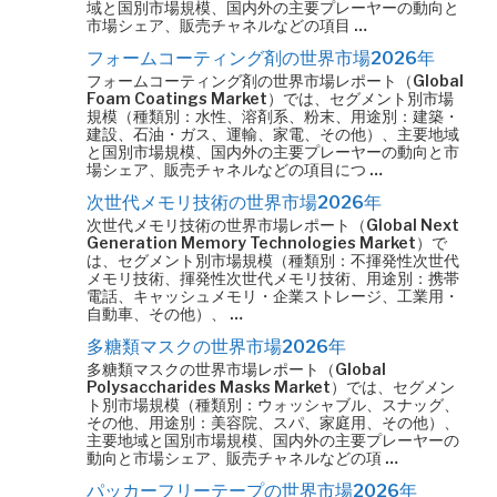
域と国別市場規模、国内外の主要プレーヤーの動向と
市場シェア、販売チャネルなどの項目 …
フォームコーティング剤の世界市場2026年
フォームコーティング剤の世界市場レポート（Global
Foam Coatings Market）では、セグメント別市場
規模（種類別：水性、溶剤系、粉末、用途別：建築・
建設、石油・ガス、運輸、家電、その他）、主要地域
と国別市場規模、国内外の主要プレーヤーの動向と市
場シェア、販売チャネルなどの項目につ …
次世代メモリ技術の世界市場2026年
次世代メモリ技術の世界市場レポート（Global Next
Generation Memory Technologies Market）で
は、セグメント別市場規模（種類別：不揮発性次世代
メモリ技術、揮発性次世代メモリ技術、用途別：携帯
電話、キャッシュメモリ・企業ストレージ、工業用・
自動車、その他）、 …
多糖類マスクの世界市場2026年
多糖類マスクの世界市場レポート（Global
Polysaccharides Masks Market）では、セグメン
ト別市場規模（種類別：ウォッシャブル、スナッグ、
その他、用途別：美容院、スパ、家庭用、その他）、
主要地域と国別市場規模、国内外の主要プレーヤーの
動向と市場シェア、販売チャネルなどの項 …
パッカーフリーテープの世界市場2026年