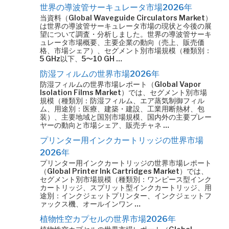
世界の導波管サーキュレータ市場2026年
当資料（Global Waveguide Circulators Market）
は世界の導波管サーキュレータ市場の現状と今後の展
望について調査・分析しました。世界の導波管サーキ
ュレータ市場概要、主要企業の動向（売上、販売価
格、市場シェア）、セグメント別市場規模（種類別：
5 GHz以下、5〜10 GH …
防湿フィルムの世界市場2026年
防湿フィルムの世界市場レポート（Global Vapor
Isolation Films Market）では、セグメント別市場
規模（種類別：防湿フィルム、エア蒸気制御フィル
ム、用途別：医療、建築・建設、工業用断熱材、包
装）、主要地域と国別市場規模、国内外の主要プレー
ヤーの動向と市場シェア、販売チャネ …
プリンター用インクカートリッジの世界市場
2026年
プリンター用インクカートリッジの世界市場レポート
（Global Printer Ink Cartridges Market）では、
セグメント別市場規模（種類別：ワンピース型インク
カートリッジ、スプリット型インクカートリッジ、用
途別：インクジェットプリンター、インクジェットフ
ァックス機、オールインワン …
植物性空カプセルの世界市場2026年