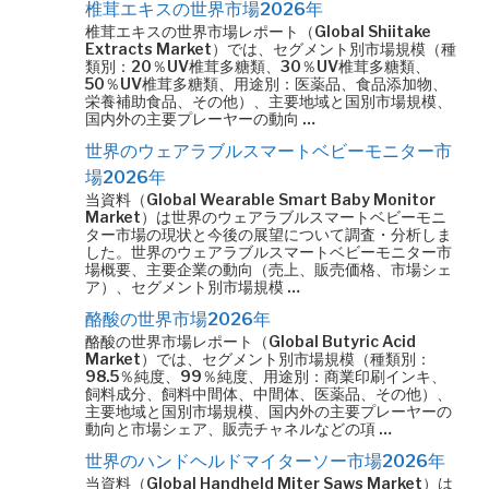
椎茸エキスの世界市場2026年
椎茸エキスの世界市場レポート（Global Shiitake
Extracts Market）では、セグメント別市場規模（種
類別：20％UV椎茸多糖類、30％UV椎茸多糖類、
50％UV椎茸多糖類、用途別：医薬品、食品添加物、
栄養補助食品、その他）、主要地域と国別市場規模、
国内外の主要プレーヤーの動向 …
世界のウェアラブルスマートベビーモニター市
場2026年
当資料（Global Wearable Smart Baby Monitor
Market）は世界のウェアラブルスマートベビーモニ
ター市場の現状と今後の展望について調査・分析しま
した。世界のウェアラブルスマートベビーモニター市
場概要、主要企業の動向（売上、販売価格、市場シェ
ア）、セグメント別市場規模 …
酪酸の世界市場2026年
酪酸の世界市場レポート（Global Butyric Acid
Market）では、セグメント別市場規模（種類別：
98.5％純度、99％純度、用途別：商業印刷インキ、
飼料成分、飼料中間体、中間体、医薬品、その他）、
主要地域と国別市場規模、国内外の主要プレーヤーの
動向と市場シェア、販売チャネルなどの項 …
世界のハンドヘルドマイターソー市場2026年
当資料（Global Handheld Miter Saws Market）は