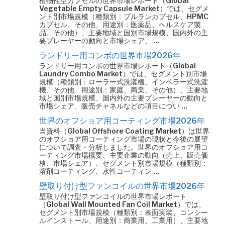
植物性空カプセルの世界市場レポート（Global
Vegetable Empty Capsule Market）では、セグメ
ント別市場規模（種類別：プルランカプセル、HPMC
カプセル、その他、用途別：医薬品、ヘルスケア製
品、その他）、主要地域と国別市場規模、国内外の主
要プレーヤーの動向と市場シェア、 …
ランドリー用コンボの世界市場2026年
ランドリー用コンボの世界市場レポート（Global
Laundry Combo Market）では、セグメント別市場
規模（種類別：ローラー式洗濯機、インペラー式洗濯
機、その他、用途別：家庭、商業、その他）、主要地
域と国別市場規模、国内外の主要プレーヤーの動向と
市場シェア、販売チャネルなどの項目につい …
世界のオフショア用コーティング市場2026年
当資料（Global Offshore Coating Market）は世界
のオフショア用コーティング市場の現状と今後の展望
について調査・分析しました。世界のオフショア用コ
ーティング市場概要、主要企業の動向（売上、販売価
格、市場シェア）、セグメント別市場規模（種類別：
溶剤コーティング、水性コーティン …
壁取り付け型ファンコイルの世界市場2026年
壁取り付け型ファンコイルの世界市場レポート
（Global Wall Mounted Fan Coil Market）では、
セグメント別市場規模（種類別：表面実装、コンシー
ルインストール、用途別：商業用、工業用）、主要地