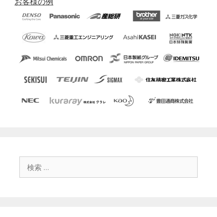
お客様の例
検
索
: