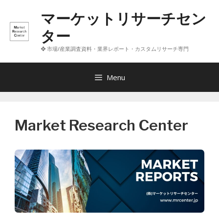
コ
マーケットリサーチセン
ン
テ
ター
ン
❖ 市場/産業調査資料・業界レポート・カスタムリサーチ専門
ツ
へ
ス
Menu
キ
ッ
プ
Market Research Center