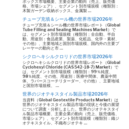
ボックス市場概要、主要企業の動向（売上、販売価
格、市場シェア）、セグメント別市場規模（種類別：
木製ガーデン収納ボックス、金属製 …
チューブ充填＆シール機の世界市場2026年
チューブ充填＆シール機の世界市場レポート（Global
Tube Filling and Sealing Machines Market）で
は、セグメント別市場規模（種類別：全自動、半自
動、用途別：食品産業、製薬、化粧品、化学・素材、
その他）、主要地域と国別市場規模、国内外の主要プ
レーヤーの動向と市 …
シクロヘキシルクロリドの世界市場2026年
シクロヘキシルクロリドの世界市場レポート（Global
Cyclohexyl Chloride (CAS 542-18-7) Market）で
は、セグメント別市場規模（種類別：99％純度、
98％純度、その他、用途別：医療中間体、農薬中間
体、ラバースコーチリターダー、その他）、主要地域
と国別市場規模、 …
世界のジオテキスタイル製品市場2026年
当資料（Global Geotextile Products Market）は
世界のジオテキスタイル製品市場の現状と今後の展望
について調査・分析しました。世界のジオテキスタイ
ル製品市場概要、主要企業の動向（売上、販売価格、
市場シェア）、セグメント別市場規模（種類別：織ジ
オテキスタイル、不織布ジオテキ …