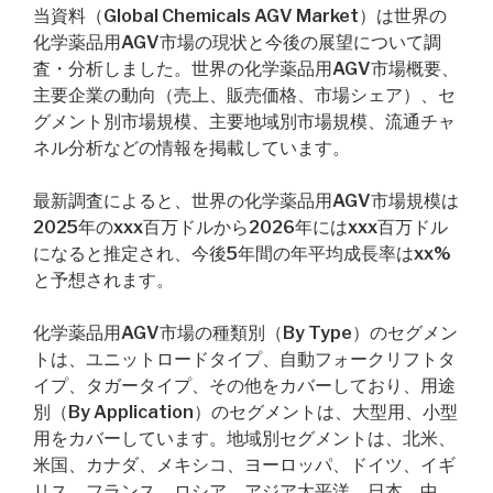
当資料（Global Chemicals AGV Market）は世界の
化学薬品用AGV市場の現状と今後の展望について調
査・分析しました。世界の化学薬品用AGV市場概要、
主要企業の動向（売上、販売価格、市場シェア）、セ
グメント別市場規模、主要地域別市場規模、流通チャ
ネル分析などの情報を掲載しています。
最新調査によると、世界の化学薬品用AGV市場規模は
2025年のxxx百万ドルから2026年にはxxx百万ドル
になると推定され、今後5年間の年平均成長率はxx%
と予想されます。
化学薬品用AGV市場の種類別（By Type）のセグメン
トは、ユニットロードタイプ、自動フォークリフトタ
イプ、タガータイプ、その他をカバーしており、用途
別（By Application）のセグメントは、大型用、小型
用をカバーしています。地域別セグメントは、北米、
米国、カナダ、メキシコ、ヨーロッパ、ドイツ、イギ
リス、フランス、ロシア、アジア太平洋、日本、中