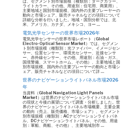
は、セグメント別市場規模（種類別：ダークカラー、
ライトカラー、その他、用途別：住宅用、商業用）、
主要地域と国別市場規模、国内外の主要プレーヤーの
動向と市場シェア、販売チャネルなどの項目について
詳細な分析を行いました。地域・国別分析では、北
米、アメリカ、カナダ、メキシコ、ヨー …
電気光学センサーの世界市場2026年
電気光学センサーの世界市場レポート（Global
Electro-Optical Sensor Market）では、セグメン
ト別市場規模（種類別：光ファイバー、イメージセン
サー、位置センサー、環境光センサー、近接センサ
ー、赤外線センサー、その他、用途別：石油・ガス、
国境警備、スマートホーム、その他）、主要地域と国
別市場規模、国内外の主要プレーヤーの動向と市場シ
ェア、販売チャネルなどの項目について詳 …
世界のナビゲーションライトパネル市場2026
年
当資料（Global Navigation Light Panels
Market）は世界のナビゲーションライトパネル市場
の現状と今後の展望について調査・分析しました。世
界のナビゲーションライトパネル市場概要、主要企業
の動向（売上、販売価格、市場シェア）、セグメント
別市場規模（種類別：ACナビゲーションライトパネ
ル、DCナビゲーションライトパネル、その他、用途
別：軍船、商船、その他）、主要地域別市 …