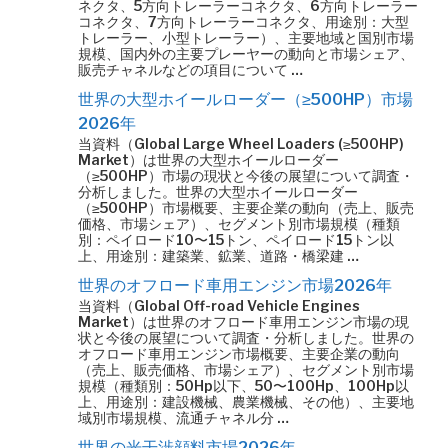
ネクタ、5方向トレーラーコネクタ、6方向トレーラー
コネクタ、7方向トレーラーコネクタ、用途別：大型
トレーラー、小型トレーラー）、主要地域と国別市場
規模、国内外の主要プレーヤーの動向と市場シェア、
販売チャネルなどの項目について …
世界の大型ホイールローダー（≥500HP）市場
2026年
当資料（Global Large Wheel Loaders (≥500HP)
Market）は世界の大型ホイールローダー
（≥500HP）市場の現状と今後の展望について調査・
分析しました。世界の大型ホイールローダー
（≥500HP）市場概要、主要企業の動向（売上、販売
価格、市場シェア）、セグメント別市場規模（種類
別：ペイロード10〜15トン、ペイロード15トン以
上、用途別：建築業、鉱業、道路・橋梁建 …
世界のオフロード車用エンジン市場2026年
当資料（Global Off-road Vehicle Engines
Market）は世界のオフロード車用エンジン市場の現
状と今後の展望について調査・分析しました。世界の
オフロード車用エンジン市場概要、主要企業の動向
（売上、販売価格、市場シェア）、セグメント別市場
規模（種類別：50Hp以下、50〜100Hp、100Hp以
上、用途別：建設機械、農業機械、その他）、主要地
域別市場規模、流通チャネル分 …
世界の光干渉顔料市場2026年