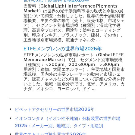
当資料（Global Light Interference Pigments
Market）は世界の光干渉顔料市場の現状と今後の展
望について調査・分析しました。世界の光干渉顔料市
場概要、主要企業の動向（売上、販売価格、市場シェ
ア）、セグメント別市場規模（種類別：湿式化学処
理、高真空プロセス、用途別：塗料＆コーティング
剤、印刷インキ剤、プラスチック、建材、その他）、
主要地域別市場規模、流通チャネル分 …
ETFEメンブレンの世界市場2026年
ETFEメンブレンの世界市場レポート（Global ETFE
Membrane Market）では、セグメント別市場規模
（種類別：＜200µm、200-300µm、＞300µm、
用途別：建物、太陽エネルギー）、主要地域と国別市
場規模、国内外の主要プレーヤーの動向と市場シェ
ア、販売チャネルなどの項目について詳細な分析を行
いました。地域・国別分析では、北米、アメリカ、カ
ナダ、メキシコ、ヨーロッパ、ドイ …
ピペットアクセサリーの世界市場2026年
イオンコンタミ（イオン性不純物）分析装置の世界市場
2025：メーカー別、地域別、タイプ・用途別
世界のストリップ検出器市場2026年