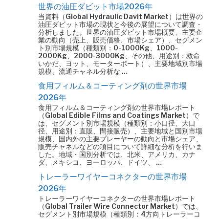
世界の油圧ダビット市場2026年
当資料（Global Hydraulic Davit Market）は世界の
油圧ダビット市場の現状と今後の展望について調査・
分析しました。世界の油圧ダビット市場概要、主要企
業の動向（売上、販売価格、市場シェア）、セグメン
ト別市場規模（種類別：0-1000Kg、1000-
2000Kg、2000-3000Kg、その他、用途別：救命
いかだ、ヨット、モーターボート）、主要地域別市場
規模、流通チャネル分析な …
食用フィルム＆コーティング剤の世界市場
2026年
食用フィルム＆コーティング剤の世界市場レポート
（Global Edible Films and Coatings Market）で
は、セグメント別市場規模（種類別：小口径、大口
径、用途別：直販、間接販売）、主要地域と国別市場
規模、国内外の主要プレーヤーの動向と市場シェア、
販売チャネルなどの項目について詳細な分析を行いま
した。地域・国別分析では、北米、アメリカ、カナ
ダ、メキシコ、ヨーロッパ、ドイツ、 …
トレーラーワイヤーコネクターの世界市場
2026年
トレーラーワイヤーコネクターの世界市場レポート
（Global Trailer Wire Connector Market）では、
セグメント別市場規模（種類別：4方向トレーラーコ