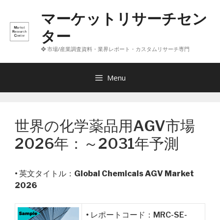
コ
マーケットリサーチセン
ン
テ
ター
ン
❖ 市場/産業調査資料・業界レポート・カスタムリサーチ専門
ツ
へ
ス
Menu
キ
ッ
プ
世界の化学薬品用AGV市場
2026年：～2031年予測
• 英文タイトル：
Global Chemicals AGV Market
2026
• レポートコード：MRC-SE-