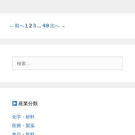
投
← 前へ
1
2
3
…
48
次へ →
稿
ナ
ビ
ゲ
検
ー
索
シ
:
ョ
ン
産業分類
化学・材料
医療・製薬
食品・飲料