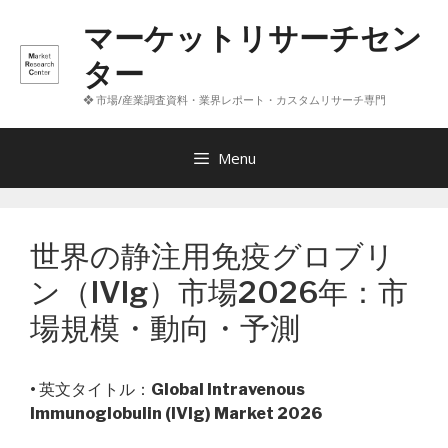
コ
マーケットリサーチセン
ン
テ
ター
ン
❖ 市場/産業調査資料・業界レポート・カスタムリサーチ専門
ツ
へ
ス
Menu
キ
ッ
プ
世界の静注用免疫グロブリ
ン（IVIg）市場2026年：市
場規模・動向・予測
• 英文タイトル：
Global Intravenous
Immunoglobulin (IVIg) Market 2026