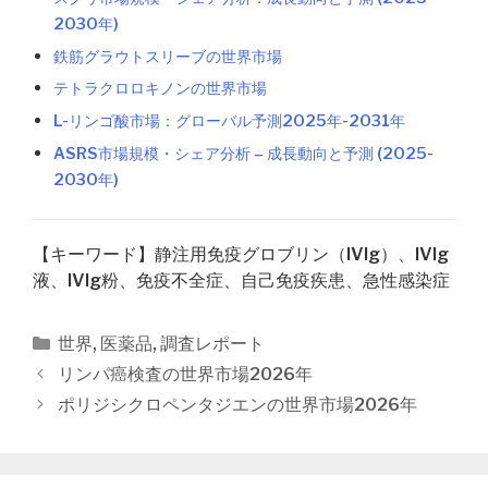
2030年)
鉄筋グラウトスリーブの世界市場
テトラクロロキノンの世界市場
L-リンゴ酸市場：グローバル予測2025年-2031年
ASRS市場規模・シェア分析 – 成長動向と予測 (2025-
2030年)
【キーワード】静注用免疫グロブリン（IVIg）、IVIg
液、IVIg粉、免疫不全症、自己免疫疾患、急性感染症
カ
世界
,
医薬品
,
調査レポート
テ
投
リンパ癌検査の世界市場2026年
ゴ
稿
ポリジシクロペンタジエンの世界市場2026年
リ
ナ
ー
ビ
ゲ