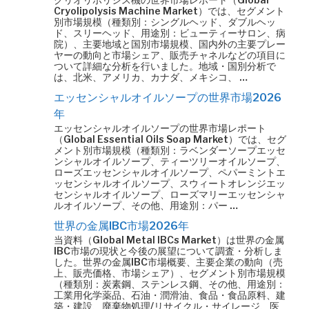
Cryolipolysis Machine Market）では、セグメント
別市場規模（種類別：シングルヘッド、ダブルヘッ
ド、スリーヘッド、用途別：ビューティーサロン、病
院）、主要地域と国別市場規模、国内外の主要プレー
ヤーの動向と市場シェア、販売チャネルなどの項目に
ついて詳細な分析を行いました。地域・国別分析で
は、北米、アメリカ、カナダ、メキシコ、 …
エッセンシャルオイルソープの世界市場2026
年
エッセンシャルオイルソープの世界市場レポート
（Global Essential Oils Soap Market）では、セグ
メント別市場規模（種類別：ラベンダーソープエッセ
ンシャルオイルソープ、ティーツリーオイルソープ、
ローズエッセンシャルオイルソープ、ペパーミントエ
ッセンシャルオイルソープ、スウィートオレンジエッ
センシャルオイルソープ、ローズマリーエッセンシャ
ルオイルソープ、その他、用途別：パー …
世界の金属IBC市場2026年
当資料（Global Metal IBCs Market）は世界の金属
IBC市場の現状と今後の展望について調査・分析しま
した。世界の金属IBC市場概要、主要企業の動向（売
上、販売価格、市場シェア）、セグメント別市場規模
（種類別：炭素鋼、ステンレス鋼、その他、用途別：
工業用化学薬品、石油・潤滑油、食品・食品原料、建
築・建設、廃棄物処理/リサイクル・サイレージ、医