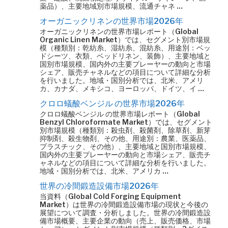
薬品）、主要地域別市場規模、流通チャネ …
オーガニックリネンの世界市場2026年
オーガニックリネンの世界市場レポート（Global
Organic Linen Market）では、セグメント別市場規
模（種類別：乾紡糸、湿紡糸、混紡糸、用途別：ベッ
ドシーツ、衣類、ベッドリネン、装飾）、主要地域と
国別市場規模、国内外の主要プレーヤーの動向と市場
シェア、販売チャネルなどの項目について詳細な分析
を行いました。地域・国別分析では、北米、アメリ
カ、カナダ、メキシコ、ヨーロッパ、ドイツ、イ …
クロロ蟻酸ベンジル の世界市場2026年
クロロ蟻酸ベンジル の世界市場レポート（Global
Benzyl Chloroformate Market）では、セグメント
別市場規模（種類別：殺虫剤、殺菌剤、除草剤、新芽
抑制剤、殺生物剤、その他、用途別：農業、医薬品、
プラスチック、その他）、主要地域と国別市場規模、
国内外の主要プレーヤーの動向と市場シェア、販売チ
ャネルなどの項目について詳細な分析を行いました。
地域・国別分析では、北米、アメリカ …
世界の冷間鍛造設備市場2026年
当資料（Global Cold Forging Equipment
Market）は世界の冷間鍛造設備市場の現状と今後の
展望について調査・分析しました。世界の冷間鍛造設
備市場概要、主要企業の動向（売上、販売価格、市場