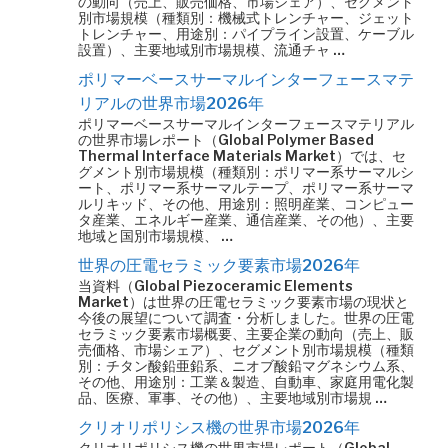
の動向（売上、販売価格、市場シェア）、セグメント
別市場規模（種類別：機械式トレンチャー、ジェット
トレンチャー、用途別：パイプライン設置、ケーブル
設置）、主要地域別市場規模、流通チャ …
ポリマーベースサーマルインターフェースマテ
リアルの世界市場2026年
ポリマーベースサーマルインターフェースマテリアル
の世界市場レポート（Global Polymer Based
Thermal Interface Materials Market）では、セ
グメント別市場規模（種類別：ポリマー系サーマルシ
ート、ポリマー系サーマルテープ、ポリマー系サーマ
ルリキッド、その他、用途別：照明産業、コンピュー
タ産業、エネルギー産業、通信産業、その他）、主要
地域と国別市場規模、 …
世界の圧電セラミック要素市場2026年
当資料（Global Piezoceramic Elements
Market）は世界の圧電セラミック要素市場の現状と
今後の展望について調査・分析しました。世界の圧電
セラミック要素市場概要、主要企業の動向（売上、販
売価格、市場シェア）、セグメント別市場規模（種類
別：チタン酸鉛亜鉛系、ニオブ酸鉛マグネシウム系、
その他、用途別：工業＆製造、自動車、家庭用電化製
品、医療、軍事、その他）、主要地域別市場規 …
クリオリポリシス機の世界市場2026年
クリオリポリシス機の世界市場レポート（Global