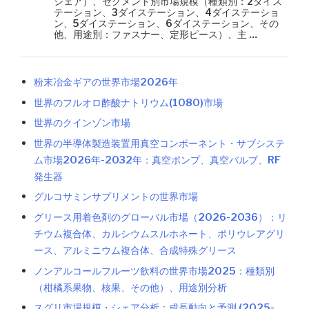
シェア）、セグメント別市場規模（種類別：2ダイス
テーション、3ダイステーション、4ダイステーショ
ン、5ダイステーション、6ダイステーション、その
他、用途別：ファスナー、定形ピース）、主 …
粉末冶金ギアの世界市場2026年
世界のフルオロ酢酸ナトリウム(1080)市場
世界のクインゾン市場
世界の半導体製造装置用真空コンポーネント・サブシステ
ム市場2026年-2032年：真空ポンプ、真空バルブ、RF
発生器
グルコサミンサプリメントの世界市場
グリース用着色剤のグローバル市場（2026-2036）：リ
チウム複合体、カルシウムスルホネート、ポリウレアグリ
ース、アルミニウム複合体、合成特殊グリース
ノンアルコールフルーツ飲料の世界市場2025：種類別
（柑橘系果物、核果、その他）、用途別分析
スグリ市場規模・シェア分析：成長動向と予測 (2025-