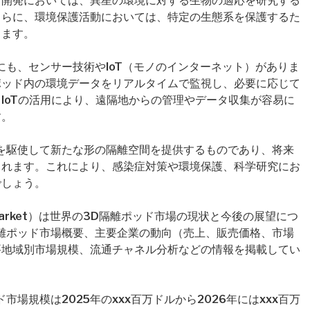
宙開発においては、異星の環境に対する生物の適応を研究する
さらに、環境保護活動においては、特定の生態系を保護するた
ります。
にも、センサー技術やIoT（モノのインターネット）がありま
ポッド内の環境データをリアルタイムで監視し、必要に応じて
IoTの活用により、遠隔地からの管理やデータ収集が容易に
す。
を駆使して新たな形の隔離空間を提供するものであり、将来
されます。これにより、感染症対策や環境保護、科学研究にお
でしょう。
e Pod Market）は世界の3D隔離ポッド市場の現状と今後の展望につ
離ポッド市場概要、主要企業の動向（売上、販売価格、市場
要地域別市場規模、流通チャネル分析などの情報を掲載してい
場規模は2025年のxxx百万ドルから2026年にはxxx百万