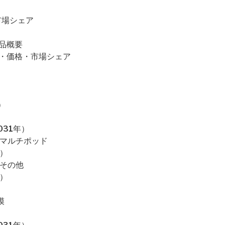
・市場シェア
製品概要
・売上・価格・市場シェア
）
031年）
、マルチポッド
）
、その他
）
模