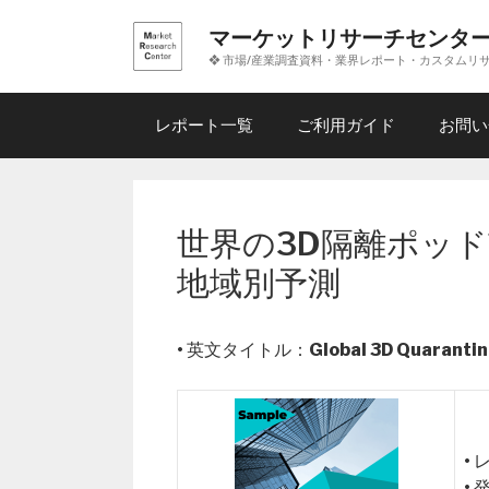
コ
マーケットリサーチセンタ
ン
❖ 市場/産業調査資料・業界レポート・カスタムリ
テ
ン
ツ
レポート一覧
ご利用ガイド
お問い
へ
ス
キ
ッ
世界の3D隔離ポッド
プ
地域別予測
• 英文タイトル：
Global 3D Quaranti
•
•