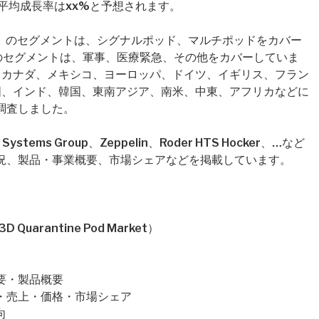
平均成長率はxx%と予想されます。
pe）のセグメントは、シグナルポッド、マルチポッドをカバー
ion）のセグメントは、軍事、医療緊急、その他をカバーしていま
、カナダ、メキシコ、ヨーロッパ、ドイツ、イギリス、フラン
国、インド、韓国、東南アジア、南米、中東、アフリカなどに
調査しました。
ems Group、Zeppelin、Roder HTS Hocker、…など
況、製品・事業概要、市場シェアなどを掲載しています。
uarantine Pod Market）
企業概要・製品概要
の販売量・売上・価格・市場シェア
向