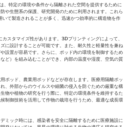
 Pod）は、特定の環境や条件から隔離された空間を提供するために
予防や生態系の保護、研究開発のために利用されます。これら
用いて製造されることが多く、迅速かつ効率的に構造物を作
にカスタマイズ性があります。3Dプリンティングによって、
イズに設計することが可能です。また、耐久性と軽量性を兼ね
びや設置が容易です。さらに、ポッド内の環境を制御するため
ーなど）を組み込むことができ、内部の温度や湿度、空気の質
究用ポッド、農業用ポッドなどが存在します。医療用隔離ポッ
され、外部からのウイルスや細菌の侵入を防ぐための厳重な構
微生物や植物の研究を行う際に、特定の環境条件を維持するた
気候制御技術を活用して作物の栽培を行うため、最適な成長環
ンデミック時には、感染者を安全に隔離するために医療施設に