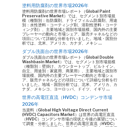
塗料用防腐剤の世界市場2026年
塗料用防腐剤の世界市場レポート（Global Paint
Preservative Market）では、セグメント別市場規
模（種類別：缶防腐剤、ドライフィルム防腐剤、用途
別：水性塗料・コーティング剤、溶剤性塗料・コーテ
ィング剤）、主要地域と国別市場規模、国内外の主要
プレーヤーの動向と市場シェア、販売チャネルなどの
項目について詳細な分析を行いました。地域・国別分
析では、北米、アメリカ、カナダ、メキシ …
ダブル洗面台の世界市場2026年
ダブル洗面台の世界市場レポート（Global Double
Washbasin Market）では、セグメント別市場規模
（種類別：壁掛け、カウンタートップ、ビルトイン、
自立、用途別：家庭用、商業用）、主要地域と国別市
場規模、国内外の主要プレーヤーの動向と市場シェ
ア、販売チャネルなどの項目について詳細な分析を行
いました。地域・国別分析では、北米、アメリカ、カ
ナダ、メキシコ、ヨーロッパ、ドイツ、イギリ …
世界の高電圧直流（HVDC）コンデンサ市場
2026年
当資料（Global High Voltage Direct Current
(HVDC) Capacitors Market）は世界の高電圧直流
（HVDC）コンデンサ市場の現状と今後の展望につい
て調査・分析しました。世界の高電圧直流（HVDC）