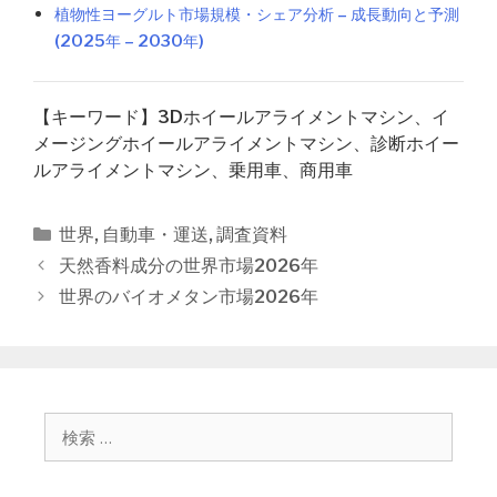
植物性ヨーグルト市場規模・シェア分析 – 成長動向と予測
(2025年 – 2030年)
【キーワード】3Dホイールアライメントマシン、イ
メージングホイールアライメントマシン、診断ホイー
ルアライメントマシン、乗用車、商用車
カ
世界
,
自動車・運送
,
調査資料
テ
投
天然香料成分の世界市場2026年
ゴ
稿
世界のバイオメタン市場2026年
リ
ナ
ー
ビ
ゲ
ー
シ
検
ョ
索
ン
: