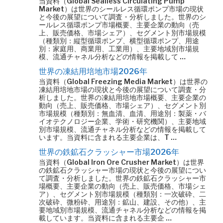
当資料（Global Sealless Circulating Pump
Market）は世界のシールレス循環ポンプ市場の現状
と今後の展望について調査・分析しました。世界のシ
ールレス循環ポンプ市場概要、主要企業の動向（売
上、販売価格、市場シェア）、セグメント別市場規模
（種類別：縦型循環ポンプ、横型循環ポンプ、用途
別：家庭用、商業用、工業用）、主要地域別市場規
模、流通チャネル分析などの情報を掲載して …
世界の凍結用培地市場2026年
当資料（Global Freezing Media Market）は世界の
凍結用培地市場の現状と今後の展望について調査・分
析しました。世界の凍結用培地市場概要、主要企業の
動向（売上、販売価格、市場シェア）、セグメント別
市場規模（種類別：無血清、血清、用途別：製薬・バ
イオテクノロジー企業、学術・研究機関）、主要地域
別市場規模、流通チャネル分析などの情報を掲載して
います。当資料に含まれる主要企業は、T …
世界の鉄鉱石クラッシャー市場2026年
当資料（Global Iron Ore Crusher Market）は世界
の鉄鉱石クラッシャー市場の現状と今後の展望につい
て調査・分析しました。世界の鉄鉱石クラッシャー市
場概要、主要企業の動向（売上、販売価格、市場シェ
ア）、セグメント別市場規模（種類別：一次破砕、二
次破砕、微粉砕、用途別：鉱山、建設、その他）、主
要地域別市場規模、流通チャネル分析などの情報を掲
載しています。当資料に含まれる主要企 …