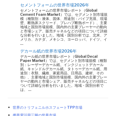
セメントフォームの世界市場2026年
セメントフォームの世界市場レポート（Global
Cement Foam Market）では、セグメント別市場規
模（種類別：液体、固体、用途別：パイプ充填、現場
壁、断熱床スクリード、プレハブ断熱ボード）、主要
地域と国別市場規模、国内外の主要プレーヤーの動向
と市場シェア、販売チャネルなどの項目について詳細
な分析を行いました。地域・国別分析では、北米、ア
メリカ、カナダ、メキシコ、ヨーロッパ、ドイツ、イ
…
デカール紙の世界市場2026年
デカール紙の世界市場レポート（Global Decal
Paper Market）では、セグメント別市場規模（種類
別：レーザーデカール紙、インクジェットデカール
紙、キャンドルデカール紙、タトゥーデカール紙、用
途別：衣類、繊維、家庭用品、日用品、建材、その
他）、主要地域と国別市場規模、国内外の主要プレー
ヤーの動向と市場シェア、販売チャネルなどの項目に
ついて詳細な分析を行いました。地域・国別分析で
は、 …
世界のトリフェニルホスフェートTPP市場
携帯電話用三脚の世界市場