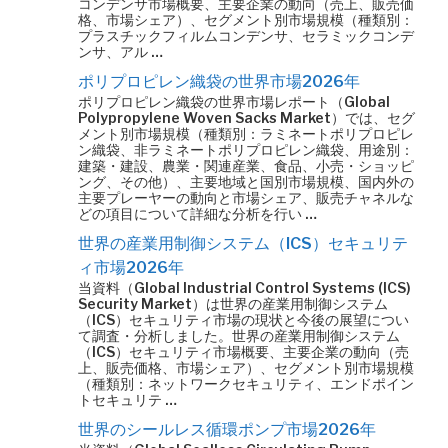
コンデンサ市場概要、主要企業の動向（売上、販売価
格、市場シェア）、セグメント別市場規模（種類別：
プラスチックフィルムコンデンサ、セラミックコンデ
ンサ、アル …
ポリプロピレン織袋の世界市場2026年
ポリプロピレン織袋の世界市場レポート（Global
Polypropylene Woven Sacks Market）では、セグ
メント別市場規模（種類別：ラミネートポリプロピレ
ン織袋、非ラミネートポリプロピレン織袋、用途別：
建築・建設、農業・関連産業、食品、小売・ショッピ
ング、その他）、主要地域と国別市場規模、国内外の
主要プレーヤーの動向と市場シェア、販売チャネルな
どの項目について詳細な分析を行い …
世界の産業用制御システム（ICS）セキュリテ
ィ市場2026年
当資料（Global Industrial Control Systems (ICS)
Security Market）は世界の産業用制御システム
（ICS）セキュリティ市場の現状と今後の展望につい
て調査・分析しました。世界の産業用制御システム
（ICS）セキュリティ市場概要、主要企業の動向（売
上、販売価格、市場シェア）、セグメント別市場規模
（種類別：ネットワークセキュリティ、エンドポイン
トセキュリテ …
世界のシールレス循環ポンプ市場2026年