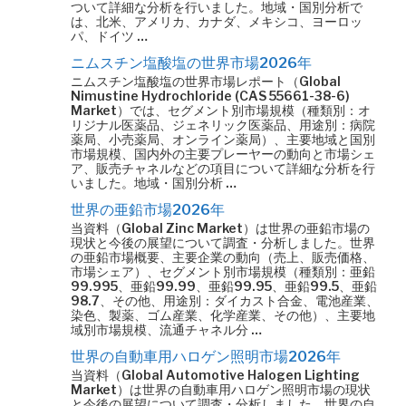
ついて詳細な分析を行いました。地域・国別分析で
は、北米、アメリカ、カナダ、メキシコ、ヨーロッ
パ、ドイツ …
ニムスチン塩酸塩の世界市場2026年
ニムスチン塩酸塩の世界市場レポート（Global
Nimustine Hydrochloride (CAS 55661-38-6)
Market）では、セグメント別市場規模（種類別：オ
リジナル医薬品、ジェネリック医薬品、用途別：病院
薬局、小売薬局、オンライン薬局）、主要地域と国別
市場規模、国内外の主要プレーヤーの動向と市場シェ
ア、販売チャネルなどの項目について詳細な分析を行
いました。地域・国別分析 …
世界の亜鉛市場2026年
当資料（Global Zinc Market）は世界の亜鉛市場の
現状と今後の展望について調査・分析しました。世界
の亜鉛市場概要、主要企業の動向（売上、販売価格、
市場シェア）、セグメント別市場規模（種類別：亜鉛
99.995、亜鉛99.99、亜鉛99.95、亜鉛99.5、亜鉛
98.7、その他、用途別：ダイカスト合金、電池産業、
染色、製薬、ゴム産業、化学産業、その他）、主要地
域別市場規模、流通チャネル分 …
世界の自動車用ハロゲン照明市場2026年
当資料（Global Automotive Halogen Lighting
Market）は世界の自動車用ハロゲン照明市場の現状
と今後の展望について調査・分析しました。世界の自