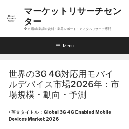
コ
マーケットリサーチセン
ン
テ
ター
ン
❖ 市場/産業調査資料・業界レポート・カスタムリサーチ専門
ツ
へ
ス
Menu
キ
ッ
プ
世界の3G 4G対応用モバイ
ルデバイス市場2026年：市
場規模・動向・予測
• 英文タイトル：
Global 3G 4G Enabled Mobile
Devices Market 2026