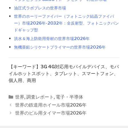
油圧式ラボプレスの世界市場
世界のホーリーファイバー（フォトニック結晶ファイバ
ー）市場2026年-2032年：全反射型、フォトニックバン
ドギャップ型
洪水＆海上防衛用骨材の世界市場2026年
無機亜鉛シリケートプライマーの世界市場2026年
【キーワード】3G 4G対応用モバイルデバイス、モバ
イルホットスポット、タブレット、スマートフォン、
個人用、商用
カ
世界
,
調査レポート
,
電子・半導体
テ
投
世界の鉄道用ホイール市場2026年
ゴ
稿
世界のピル用タイマー市場2026年
リ
ナ
ー
ビ