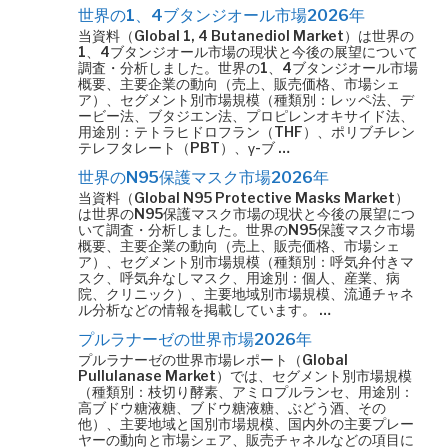
世界の1、4ブタンジオール市場2026年
当資料（Global 1, 4 Butanediol Market）は世界の
1、4ブタンジオール市場の現状と今後の展望について
調査・分析しました。世界の1、4ブタンジオール市場
概要、主要企業の動向（売上、販売価格、市場シェ
ア）、セグメント別市場規模（種類別：レッペ法、デ
ービー法、ブタジエン法、プロピレンオキサイド法、
用途別：テトラヒドロフラン（THF）、ポリブチレン
テレフタレート（PBT）、γ-ブ …
世界のN95保護マスク市場2026年
当資料（Global N95 Protective Masks Market）
は世界のN95保護マスク市場の現状と今後の展望につ
いて調査・分析しました。世界のN95保護マスク市場
概要、主要企業の動向（売上、販売価格、市場シェ
ア）、セグメント別市場規模（種類別：呼気弁付きマ
スク、呼気弁なしマスク、用途別：個人、産業、病
院、クリニック）、主要地域別市場規模、流通チャネ
ル分析などの情報を掲載しています。 …
プルラナーゼの世界市場2026年
プルラナーゼの世界市場レポート（Global
Pullulanase Market）では、セグメント別市場規模
（種類別：枝切り酵素、アミロプルランセ、用途別：
高ブドウ糖液糖、ブドウ糖液糖、ぶどう酒、その
他）、主要地域と国別市場規模、国内外の主要プレー
ヤーの動向と市場シェア、販売チャネルなどの項目に