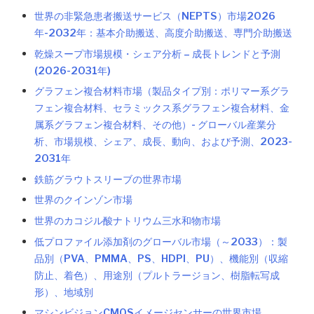
世界の非緊急患者搬送サービス（NEPTS）市場2026
年-2032年：基本介助搬送、高度介助搬送、専門介助搬送
乾燥スープ市場規模・シェア分析 – 成長トレンドと予測
(2026-2031年)
グラフェン複合材料市場（製品タイプ別：ポリマー系グラ
フェン複合材料、セラミックス系グラフェン複合材料、金
属系グラフェン複合材料、その他）- グローバル産業分
析、市場規模、シェア、成長、動向、および予測、2023-
2031年
鉄筋グラウトスリーブの世界市場
世界のクインゾン市場
世界のカコジル酸ナトリウム三水和物市場
低プロファイル添加剤のグローバル市場（～2033）：製
品別（PVA、PMMA、PS、HDPI、PU）、機能別（収縮
防止、着色）、用途別（プルトラージョン、樹脂転写成
形）、地域別
マシンビジョンCMOSイメージセンサーの世界市場