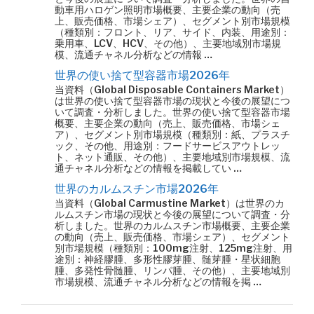
動車用ハロゲン照明市場概要、主要企業の動向（売
上、販売価格、市場シェア）、セグメント別市場規模
（種類別：フロント、リア、サイド、内装、用途別：
乗用車、LCV、HCV、その他）、主要地域別市場規
模、流通チャネル分析などの情報 …
世界の使い捨て型容器市場2026年
当資料（Global Disposable Containers Market）
は世界の使い捨て型容器市場の現状と今後の展望につ
いて調査・分析しました。世界の使い捨て型容器市場
概要、主要企業の動向（売上、販売価格、市場シェ
ア）、セグメント別市場規模（種類別：紙、プラスチ
ック、その他、用途別：フードサービスアウトレッ
ト、ネット通販、その他）、主要地域別市場規模、流
通チャネル分析などの情報を掲載してい …
世界のカルムスチン市場2026年
当資料（Global Carmustine Market）は世界のカ
ルムスチン市場の現状と今後の展望について調査・分
析しました。世界のカルムスチン市場概要、主要企業
の動向（売上、販売価格、市場シェア）、セグメント
別市場規模（種類別：100mg注射、125mg注射、用
途別：神経膠腫、多形性膠芽腫、髄芽腫・星状細胞
腫、多発性骨髄腫、リンパ腫、その他）、主要地域別
市場規模、流通チャネル分析などの情報を掲 …