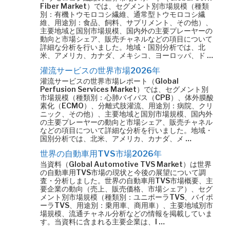
Fiber Market）では、セグメント別市場規模（種類
別：有機トウモロコシ繊維、通常型トウモロコシ繊
維、用途別：食品、飼料、サプリメント、その他）、
主要地域と国別市場規模、国内外の主要プレーヤーの
動向と市場シェア、販売チャネルなどの項目について
詳細な分析を行いました。地域・国別分析では、北
米、アメリカ、カナダ、メキシコ、ヨーロッパ、ド …
灌流サービスの世界市場2026年
灌流サービスの世界市場レポート（Global
Perfusion Services Market）では、セグメント別
市場規模（種類別：心肺バイパス（CPB）、体外膜酸
素化（ECMO）、分離式肢灌流、用途別：病院、クリ
ニック、その他）、主要地域と国別市場規模、国内外
の主要プレーヤーの動向と市場シェア、販売チャネル
などの項目について詳細な分析を行いました。地域・
国別分析では、北米、アメリカ、カナダ、メ …
世界の自動車用TVS市場2026年
当資料（Global Automotive TVS Market）は世界
の自動車用TVS市場の現状と今後の展望について調
査・分析しました。世界の自動車用TVS市場概要、主
要企業の動向（売上、販売価格、市場シェア）、セグ
メント別市場規模（種類別：ユニポーラTVS、バイポ
ーラTVS、用途別：乗用車、商用車）、主要地域別市
場規模、流通チャネル分析などの情報を掲載していま
す。当資料に含まれる主要企業は、I …