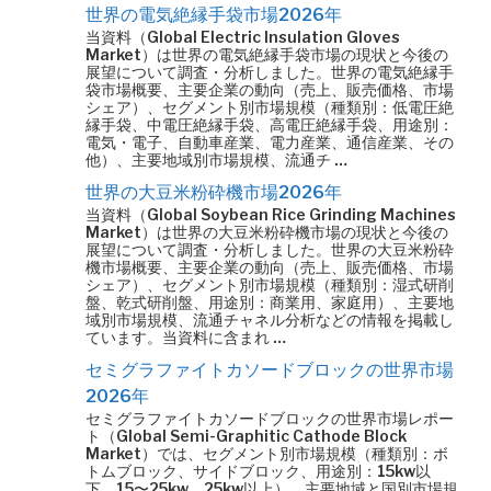
世界の電気絶縁手袋市場2026年
当資料（Global Electric Insulation Gloves
Market）は世界の電気絶縁手袋市場の現状と今後の
展望について調査・分析しました。世界の電気絶縁手
袋市場概要、主要企業の動向（売上、販売価格、市場
シェア）、セグメント別市場規模（種類別：低電圧絶
縁手袋、中電圧絶縁手袋、高電圧絶縁手袋、用途別：
電気・電子、自動車産業、電力産業、通信産業、その
他）、主要地域別市場規模、流通チ …
世界の大豆米粉砕機市場2026年
当資料（Global Soybean Rice Grinding Machines
Market）は世界の大豆米粉砕機市場の現状と今後の
展望について調査・分析しました。世界の大豆米粉砕
機市場概要、主要企業の動向（売上、販売価格、市場
シェア）、セグメント別市場規模（種類別：湿式研削
盤、乾式研削盤、用途別：商業用、家庭用）、主要地
域別市場規模、流通チャネル分析などの情報を掲載し
ています。当資料に含まれ …
セミグラファイトカソードブロックの世界市場
2026年
セミグラファイトカソードブロックの世界市場レポー
ト（Global Semi-Graphitic Cathode Block
Market）では、セグメント別市場規模（種類別：ボ
トムブロック、サイドブロック、用途別：15kw以
下、15〜25kw、25kw以上）、主要地域と国別市場規