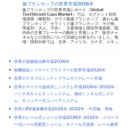
歯ブラシカップの世界市場2026年
歯ブラシカップの世界市場レポート（Global
Toothbrush Cups Market）では、セグメント別市
場規模（種類別：ガラス製歯ブラシカップ、麦わら歯
ブラシカップ、セラミック歯ブラシカップ、その他、
用途別：大人、子供）、主要地域と国別市場規模、国
内外の主要プレーヤーの動向と市場シェア、販売チャ
ネルなどの項目について詳細な分析を行いました。地
域・国別分析では、北米、アメリカ、カナダ、メキ …
世界の直腸脱治療市場2026年
無機亜鉛シリケートプライマーの世界市場2026年
世界のテオブロミンナトリウムサリチレート市場
世界のマイクロ波焼戻しシステム市場2026年-2032年：
バッチ式キャビネットシステム、連続トンネル式システ
ム、モジュラー式コンベアシステム
世界のRV減速機市場2026年-2032年：中空軸、実軸
世界のレール式ショベル市場2026年-2032年：クローラ
ー式レール搭載型ショベル、ホイール式道路・レール兼用