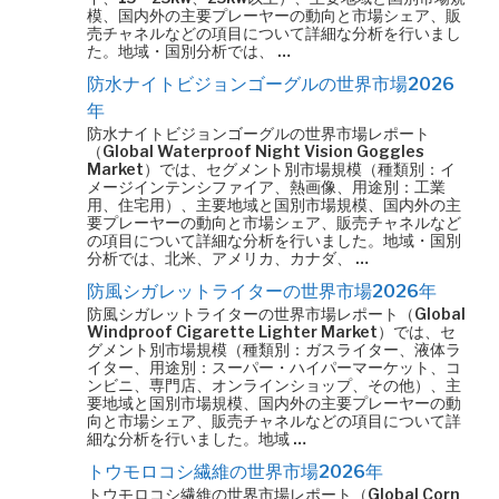
模、国内外の主要プレーヤーの動向と市場シェア、販
売チャネルなどの項目について詳細な分析を行いまし
た。地域・国別分析では、 …
防水ナイトビジョンゴーグルの世界市場2026
年
防水ナイトビジョンゴーグルの世界市場レポート
（Global Waterproof Night Vision Goggles
Market）では、セグメント別市場規模（種類別：イ
メージインテンシファイア、熱画像、用途別：工業
用、住宅用）、主要地域と国別市場規模、国内外の主
要プレーヤーの動向と市場シェア、販売チャネルなど
の項目について詳細な分析を行いました。地域・国別
分析では、北米、アメリカ、カナダ、 …
防風シガレットライターの世界市場2026年
防風シガレットライターの世界市場レポート（Global
Windproof Cigarette Lighter Market）では、セ
グメント別市場規模（種類別：ガスライター、液体ラ
イター、用途別：スーパー・ハイパーマーケット、コ
ンビニ、専門店、オンラインショップ、その他）、主
要地域と国別市場規模、国内外の主要プレーヤーの動
向と市場シェア、販売チャネルなどの項目について詳
細な分析を行いました。地域 …
トウモロコシ繊維の世界市場2026年
トウモロコシ繊維の世界市場レポート（Global Corn