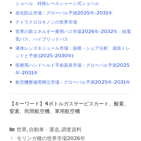
ショベル、特殊レールシャーシ式ショベル
老化防止市場：グローバル予測2025年-2031年
テトラクロロキノンの世界市場
世界の新エネルギー乗用バス市場2026年-2032年：純電
気バス、ハイブリッドバス
液体レンズモジュール市場：規模・シェア分析、成長トレ
ンドと予測 (2025-2030年)
医療用ハンドヘルド手術器具市場：グローバル予測2025
年-2031年
航空機整備用脚立市場：グローバル予測2025年-2031年
【キーワード】4ボトルガスサービスカート、酸素、
窒素、民間航空機、軍用航空機
カ
世界
,
自動車・運送
,
調査資料
テ
投
モリンガ種の世界市場2026年