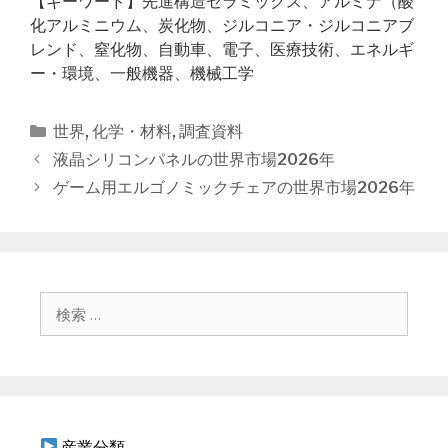
【キーワード】先進構造セラミックス、アルミナ（酸
化アルミニウム、炭化物、ジルコニア・ジルコニアブ
レンド、窒化物、自動車、電子、医療技術、エネルギ
ー・環境、一般機器、機械工学
カ
世界
,
化学・材料
,
調査資料
テ
投
液晶シリコンパネルの世界市場2026年
ゴ
稿
ゲーム用エルゴノミックチェアの世界市場2026年
リ
ナ
ー
ビ
ゲ
ー
シ
検
ョ
索
ン
:
産業分類