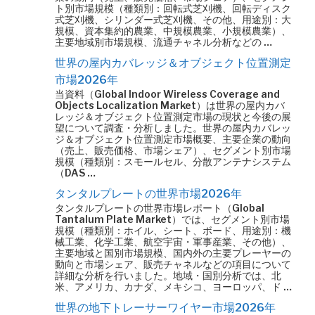
ト別市場規模（種類別：回転式芝刈機、回転ディスク
式芝刈機、シリンダー式芝刈機、その他、用途別：大
規模、資本集約的農業、中規模農業、小規模農業）、
主要地域別市場規模、流通チャネル分析などの …
世界の屋内カバレッジ＆オブジェクト位置測定
市場2026年
当資料（Global Indoor Wireless Coverage and
Objects Localization Market）は世界の屋内カバ
レッジ＆オブジェクト位置測定市場の現状と今後の展
望について調査・分析しました。世界の屋内カバレッ
ジ＆オブジェクト位置測定市場概要、主要企業の動向
（売上、販売価格、市場シェア）、セグメント別市場
規模（種類別：スモールセル、分散アンテナシステム
（DAS …
タンタルプレートの世界市場2026年
タンタルプレートの世界市場レポート（Global
Tantalum Plate Market）では、セグメント別市場
規模（種類別：ホイル、シート、ボード、用途別：機
械工業、化学工業、航空宇宙・軍事産業、その他）、
主要地域と国別市場規模、国内外の主要プレーヤーの
動向と市場シェア、販売チャネルなどの項目について
詳細な分析を行いました。地域・国別分析では、北
米、アメリカ、カナダ、メキシコ、ヨーロッパ、ド …
世界の地下トレーサーワイヤー市場2026年