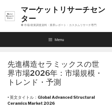
コ
マーケットリサーチセン
ン
テ
ター
ン
❖ 市場/産業調査資料・業界レポート・カスタムリサーチ専門
ツ
へ
ス
Menu
キ
ッ
プ
先進構造セラミックスの世
界市場2026年：市場規模・
トレンド・予測
• 英文タイトル：
Global Advanced Structural
Ceramics Market 2026