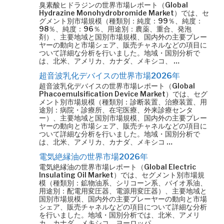
臭素酸ヒドラジンの世界市場レポート（Global
Hydrazine Monohydrobromide Market）では、セ
グメント別市場規模（種類別：純度：99％、純度：
98％、純度：96％、用途別：農薬、重合、発泡
剤）、主要地域と国別市場規模、国内外の主要プレー
ヤーの動向と市場シェア、販売チャネルなどの項目に
ついて詳細な分析を行いました。地域・国別分析で
は、北米、アメリカ、カナダ、メキシコ、 …
超音波乳化デバイスの世界市場2026年
超音波乳化デバイスの世界市場レポート（Global
Phacoemulsification Device Market）では、セグ
メント別市場規模（種類別：診断装置、治療装置、用
途別：病院・診療所、在宅医療、外来診療センタ
ー）、主要地域と国別市場規模、国内外の主要プレー
ヤーの動向と市場シェア、販売チャネルなどの項目に
ついて詳細な分析を行いました。地域・国別分析で
は、北米、アメリカ、カナダ、メキシコ …
電気絶縁油の世界市場2026年
電気絶縁油の世界市場レポート（Global Electric
Insulating Oil Market）では、セグメント別市場規
模（種類別：鉱物油系、シリコーン系、バイオ系油、
用途別：配電用変圧器、電源用変圧器）、主要地域と
国別市場規模、国内外の主要プレーヤーの動向と市場
シェア、販売チャネルなどの項目について詳細な分析
を行いました。地域・国別分析では、北米、アメリ
カ、カナダ、メキシコ、ヨーロッパ …