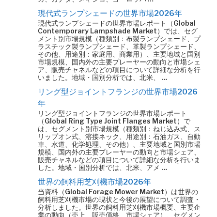
現代式ランプシェードの世界市場2026年
現代式ランプシェードの世界市場レポート（Global
Contemporary Lampshade Market）では、セグ
メント別市場規模（種類別：布製ランプシェード、プ
ラスチック製ランプシェード、革製ランプシェード、
その他、用途別：家庭用、商業用）、主要地域と国別
市場規模、国内外の主要プレーヤーの動向と市場シェ
ア、販売チャネルなどの項目について詳細な分析を行
いました。地域・国別分析では、北米、 …
リング型ジョイントフランジの世界市場2026
年
リング型ジョイントフランジの世界市場レポート
（Global Ring Type Joint Flanges Market）で
は、セグメント別市場規模（種類別：ねじ込み式、ス
リップオン式、溶接ネック、用途別：石油ガス、自動
車、水道、化学処理、その他）、主要地域と国別市場
規模、国内外の主要プレーヤーの動向と市場シェア、
販売チャネルなどの項目について詳細な分析を行いま
した。地域・国別分析では、北米、アメ …
世界の飼料用芝刈機市場2026年
当資料（Global Forage Mower Market）は世界の
飼料用芝刈機市場の現状と今後の展望について調査・
分析しました。世界の飼料用芝刈機市場概要、主要企
業の動向（売上、販売価格、市場シェア）、セグメン