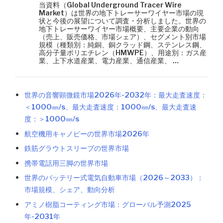
当資料（Global Underground Tracer Wire
Market）は世界の地下トレーサーワイヤー市場の現
状と今後の展望について調査・分析しました。世界の
地下トレーサーワイヤー市場概要、主要企業の動向
（売上、販売価格、市場シェア）、セグメント別市場
規模（種類別：純銅、銅クラッド鋼、ステンレス鋼、
高分子量ポリエチレン（HMWPE）、用途別：ガス産
業、上下水道産業、電力産業、通信産業、 …
世界の音響顕微鏡市場2026年-2032年：最大走査速度：
＜1000㎜/s、最大走査速度：1000㎜/s、最大走査速
度：＞1000㎜/s
航空機用キャノピーの世界市場2026年
鉄筋グラウトスリーブの世界市場
携帯電話用三脚の世界市場
世界のバッテリー式電気自動車市場（2026～2033）：
市場規模、シェア、動向分析
アミノ樹脂コーティング市場：グローバル予測2025
年-2031年