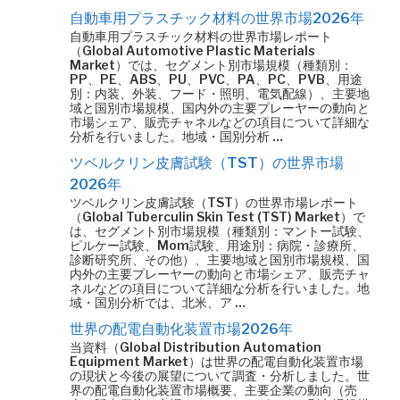
自動車用プラスチック材料の世界市場2026年
自動車用プラスチック材料の世界市場レポート
（Global Automotive Plastic Materials
Market）では、セグメント別市場規模（種類別：
PP、PE、ABS、PU、PVC、PA、PC、PVB、用途
別：内装、外装、フード・照明、電気配線）、主要地
域と国別市場規模、国内外の主要プレーヤーの動向と
市場シェア、販売チャネルなどの項目について詳細な
分析を行いました。地域・国別分析 …
ツベルクリン皮膚試験（TST）の世界市場
2026年
ツベルクリン皮膚試験（TST）の世界市場レポート
（Global Tuberculin Skin Test (TST) Market）で
は、セグメント別市場規模（種類別：マントー試験、
ピルケー試験、Mom試験、用途別：病院・診療所、
診断研究所、その他）、主要地域と国別市場規模、国
内外の主要プレーヤーの動向と市場シェア、販売チャ
ネルなどの項目について詳細な分析を行いました。地
域・国別分析では、北米、ア …
世界の配電自動化装置市場2026年
当資料（Global Distribution Automation
Equipment Market）は世界の配電自動化装置市場
の現状と今後の展望について調査・分析しました。世
界の配電自動化装置市場概要、主要企業の動向（売