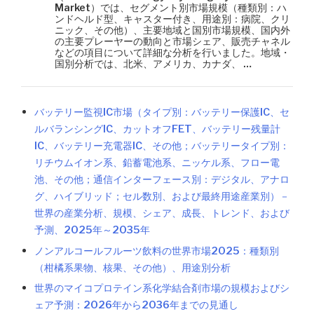
Market）では、セグメント別市場規模（種類別：ハ
ンドヘルド型、キャスター付き、用途別：病院、クリ
ニック、その他）、主要地域と国別市場規模、国内外
の主要プレーヤーの動向と市場シェア、販売チャネル
などの項目について詳細な分析を行いました。地域・
国別分析では、北米、アメリカ、カナダ、 …
バッテリー監視IC市場（タイプ別：バッテリー保護IC、セ
ルバランシングIC、カットオフFET、バッテリー残量計
IC、バッテリー充電器IC、その他；バッテリータイプ別：
リチウムイオン系、鉛蓄電池系、ニッケル系、フロー電
池、その他；通信インターフェース別：デジタル、アナロ
グ、ハイブリッド；セル数別、および最終用途産業別）－
世界の産業分析、規模、シェア、成長、トレンド、および
予測、2025年～2035年
ノンアルコールフルーツ飲料の世界市場2025：種類別
（柑橘系果物、核果、その他）、用途別分析
世界のマイコプロテイン系化学結合剤市場の規模およびシ
ェア予測：2026年から2036年までの見通し