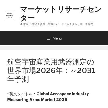
コ
マーケットリサーチセン
ン
テ
ター
ン
❖ 市場/産業調査資料・業界レポート・カスタムリサーチ専門
ツ
へ
ス
Menu
キ
ッ
プ
航空宇宙産業用武器測定の
世界市場2026年：～2031
年予測
• 英文タイトル：
Global Aerospace Industry
Measuring Arms Market 2026