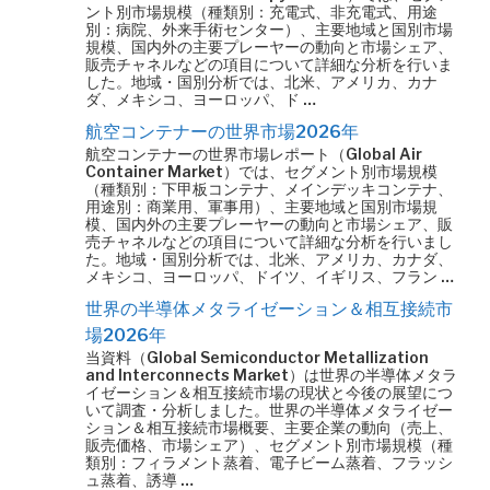
ント別市場規模（種類別：充電式、非充電式、用途
別：病院、外来手術センター）、主要地域と国別市場
規模、国内外の主要プレーヤーの動向と市場シェア、
販売チャネルなどの項目について詳細な分析を行いま
した。地域・国別分析では、北米、アメリカ、カナ
ダ、メキシコ、ヨーロッパ、ド …
航空コンテナーの世界市場2026年
航空コンテナーの世界市場レポート（Global Air
Container Market）では、セグメント別市場規模
（種類別：下甲板コンテナ、メインデッキコンテナ、
用途別：商業用、軍事用）、主要地域と国別市場規
模、国内外の主要プレーヤーの動向と市場シェア、販
売チャネルなどの項目について詳細な分析を行いまし
た。地域・国別分析では、北米、アメリカ、カナダ、
メキシコ、ヨーロッパ、ドイツ、イギリス、フラン …
世界の半導体メタライゼーション＆相互接続市
場2026年
当資料（Global Semiconductor Metallization
and Interconnects Market）は世界の半導体メタラ
イゼーション＆相互接続市場の現状と今後の展望につ
いて調査・分析しました。世界の半導体メタライゼー
ション＆相互接続市場概要、主要企業の動向（売上、
販売価格、市場シェア）、セグメント別市場規模（種
類別：フィラメント蒸着、電子ビーム蒸着、フラッシ
ュ蒸着、誘導 …