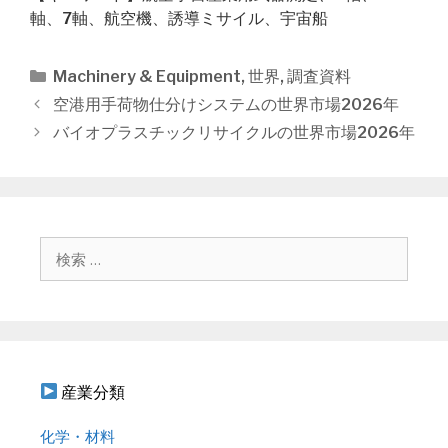
軸、7軸、航空機、誘導ミサイル、宇宙船
カ
Machinery & Equipment
,
世界
,
調査資料
テ
投
空港用手荷物仕分けシステムの世界市場2026年
ゴ
稿
バイオプラスチックリサイクルの世界市場2026年
リ
ナ
ー
ビ
ゲ
ー
シ
検
ョ
索
ン
:
産業分類
化学・材料