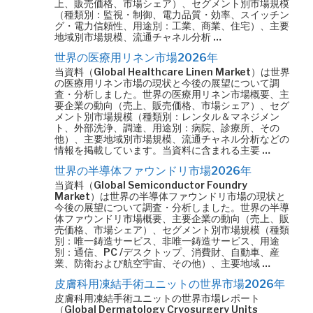
上、販売価格、市場シェア）、セグメント別市場規模
（種類別：監視・制御、電力品質・効率、スイッチン
グ・電力信頼性、用途別：工業、商業、住宅）、主要
地域別市場規模、流通チャネル分析 …
世界の医療用リネン市場2026年
当資料（Global Healthcare Linen Market）は世界
の医療用リネン市場の現状と今後の展望について調
査・分析しました。世界の医療用リネン市場概要、主
要企業の動向（売上、販売価格、市場シェア）、セグ
メント別市場規模（種類別：レンタル＆マネジメン
ト、外部洗浄、調達、用途別：病院、診療所、その
他）、主要地域別市場規模、流通チャネル分析などの
情報を掲載しています。当資料に含まれる主要 …
世界の半導体ファウンドリ市場2026年
当資料（Global Semiconductor Foundry
Market）は世界の半導体ファウンドリ市場の現状と
今後の展望について調査・分析しました。世界の半導
体ファウンドリ市場概要、主要企業の動向（売上、販
売価格、市場シェア）、セグメント別市場規模（種類
別：唯一鋳造サービス、非唯一鋳造サービス、用途
別：通信、PC /デスクトップ、消費財、自動車、産
業、防衛および航空宇宙、その他）、主要地域 …
皮膚科用凍結手術ユニットの世界市場2026年
皮膚科用凍結手術ユニットの世界市場レポート
（Global Dermatology Cryosurgery Units