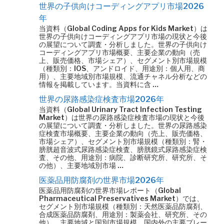
世界の子供向けコーディングアプリ市場2026
年
当資料（Global Coding Apps for Kids Market）は
世界の子供向けコーディングアプリ市場の現状と今後
の展望について調査・分析しました。世界の子供向け
コーディングアプリ市場概要、主要企業の動向（売
上、販売価格、市場シェア）、セグメント別市場規模
（種類別：IOS、アンドロイド、用途別：個人用、商
用）、主要地域別市場規模、流通チャネル分析などの
情報を掲載しています。当資料に含 …
世界の尿路感染症検査市場2026年
当資料（Global Urinary Tract Infection Testing
Market）は世界の尿路感染症検査市場の現状と今後
の展望について調査・分析しました。世界の尿路感染
症検査市場概要、主要企業の動向（売上、販売価格、
市場シェア）、セグメント別市場規模（種類別：腎・
膀胱超音波式尿路感染症検査、膀胱鏡式尿路感染症検
査、その他、用途別：病院、診断研究所、研究所、そ
の他）、主要地域別市場 …
医薬品用防腐剤の世界市場2026年
医薬品用防腐剤の世界市場レポート（Global
Pharmaceutical Preservatives Market）では、
セグメント別市場規模（種類別：天然医薬品防腐剤、
合成医薬品防腐剤、用途別：製薬会社、研究所、その
他）、主要地域と国別市場規模、国内外の主要プレー