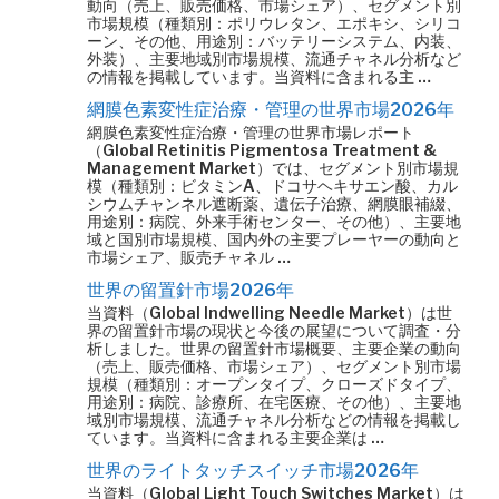
動向（売上、販売価格、市場シェア）、セグメント別
市場規模（種類別：ポリウレタン、エポキシ、シリコ
ーン、その他、用途別：バッテリーシステム、内装、
外装）、主要地域別市場規模、流通チャネル分析など
の情報を掲載しています。当資料に含まれる主 …
網膜色素変性症治療・管理の世界市場2026年
網膜色素変性症治療・管理の世界市場レポート
（Global Retinitis Pigmentosa Treatment &
Management Market）では、セグメント別市場規
模（種類別：ビタミンA、ドコサヘキサエン酸、カル
シウムチャンネル遮断薬、遺伝子治療、網膜眼補綴、
用途別：病院、外来手術センター、その他）、主要地
域と国別市場規模、国内外の主要プレーヤーの動向と
市場シェア、販売チャネル …
世界の留置針市場2026年
当資料（Global Indwelling Needle Market）は世
界の留置針市場の現状と今後の展望について調査・分
析しました。世界の留置針市場概要、主要企業の動向
（売上、販売価格、市場シェア）、セグメント別市場
規模（種類別：オープンタイプ、クローズドタイプ、
用途別：病院、診療所、在宅医療、その他）、主要地
域別市場規模、流通チャネル分析などの情報を掲載し
ています。当資料に含まれる主要企業は …
世界のライトタッチスイッチ市場2026年
当資料（Global Light Touch Switches Market）は