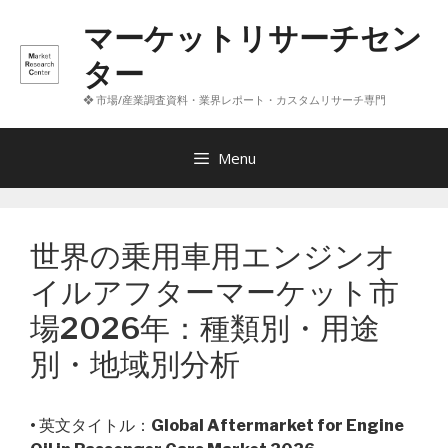
コ
マーケットリサーチセン
ン
テ
ター
ン
❖ 市場/産業調査資料・業界レポート・カスタムリサーチ専門
ツ
へ
ス
Menu
キ
ッ
プ
世界の乗用車用エンジンオ
イルアフターマーケット市
場2026年：種類別・用途
別・地域別分析
• 英文タイトル：
Global Aftermarket for Engine