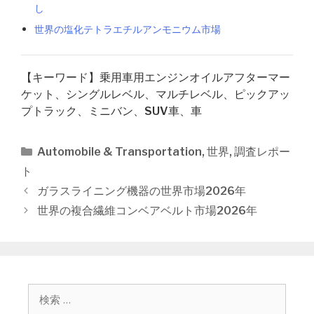
し
世界の塩化テトラエチルアンモニウム市場
【キーワード】乗用車用エンジンオイルアフターマー
ケット、シングルレベル、マルチレベル、ピックアッ
プトラック、ミニバン、SUV車、車
カ
Automobile & Transportation
,
世界
,
調査レポー
テ
ト
ゴ
投
ガラスライニング機器の世界市場2026年
リ
稿
世界の複合繊維コンベアベルト市場2026年
ー
ナ
ビ
ゲ
ー
シ
検
ョ
索