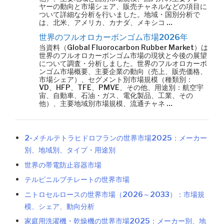
ヤーの動向と市場シェア、販売チャネルなどの項目に
ついて詳細な分析を行いました。地域・国別分析で
は、北米、アメリカ、カナダ、メキシコ …
世界のフルオロカーボンゴム市場2026年
当資料（Global Fluorocarbon Rubber Market）は
世界のフルオロカーボンゴム市場の現状と今後の展望
について調査・分析しました。世界のフルオロカーボ
ンゴム市場概要、主要企業の動向（売上、販売価格、
市場シェア）、セグメント別市場規模（種類別：
VD、HFP、TFE、PMVE、その他、用途別：航空宇
宙、自動車、石油・ガス、電化製品、工業、その
他）、主要地域別市場規模、流通チャネ …
2-メチルテトラヒドロフランの世界市場2025：メーカー
別、地域別、タイプ・用途別
世界の帯電防止容器市場
テルピニルブチレートの世界市場
ニトロセルロースの世界市場（2026～2033）：市場規
模、シェア、動向分析
家庭用洗濯機・乾燥機の世界市場2025：メーカー別、地