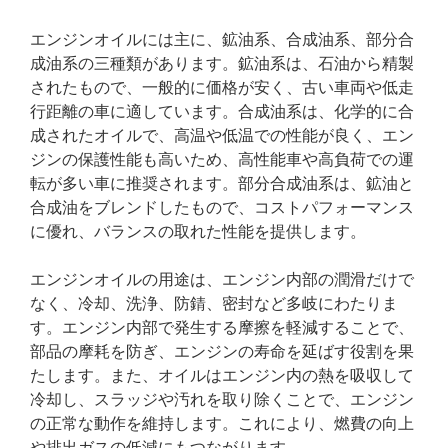
エンジンオイルには主に、鉱油系、合成油系、部分合
成油系の三種類があります。鉱油系は、石油から精製
されたもので、一般的に価格が安く、古い車両や低走
行距離の車に適しています。合成油系は、化学的に合
成されたオイルで、高温や低温での性能が良く、エン
ジンの保護性能も高いため、高性能車や高負荷での運
転が多い車に推奨されます。部分合成油系は、鉱油と
合成油をブレンドしたもので、コストパフォーマンス
に優れ、バランスの取れた性能を提供します。
エンジンオイルの用途は、エンジン内部の潤滑だけで
なく、冷却、洗浄、防錆、密封など多岐にわたりま
す。エンジン内部で発生する摩擦を軽減することで、
部品の摩耗を防ぎ、エンジンの寿命を延ばす役割を果
たします。また、オイルはエンジン内の熱を吸収して
冷却し、スラッジや汚れを取り除くことで、エンジン
の正常な動作を維持します。これにより、燃費の向上
や排出ガスの低減にもつながります。