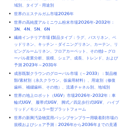
域別、タイプ・用途別
世界のエステルガム市場2026年
世界の高純度アルミニウム粉末市場2026年-2032年：
3N、4N、5N、6N
繊維インテリア市場 (製品タイプ：ラグ、バスリネン、ベ
ッドリネン、キッチン・ダイニングリネン、カーテン、リ
ビングルームリネン、フロアカーペット、その他) – グロ
ーバル産業分析、規模、シェア、成長、トレンド、および
予測 2023年～2031年
成形既製クラウンのグローバル市場（～2033）：製品種
類/素材別（永久クラウン、仮歯用材料）、用途別（修復
歯科、補綴歯科、その他）、流通チャネル別、地域別
世界の地上ロボット（UGV）市場2026年-2032年：車
輪式UGV、 履帯式UGV、 脚式／四足歩行式UGV、 ハイブ
リッド／モジュラー型プラットフォーム
世界の新興汚染物質用パッシブサンプラー用吸着剤市場の
規模およびシェア予測：2026年から2036年までの見通