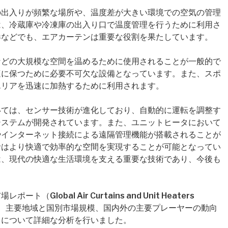
の出入りが頻繁な場所や、温度差が大きい環境での空気の管理
は、冷蔵庫や冷凍庫の出入り口で温度管理を行うために利用さ
港などでも、エアカーテンは重要な役割を果たしています。
などの大規模な空間を温めるために使用されることが一般的で
適に保つために必要不可欠な設備となっています。また、スポ
エリアを迅速に加熱するために利用されます。
いては、センサー技術が進化しており、自動的に運転を調整す
システムが開発されています。また、ユニットヒータにおいて
やインターネット接続による遠隔管理機能が搭載されることが
者はより快適で効率的な空間を実現することが可能となってい
は、現代の快適な生活環境を支える重要な技術であり、今後も
lobal Air Curtains and Unit Heaters
規模、主要地域と国別市場規模、国内外の主要プレーヤーの動向
目について詳細な分析を行いました。