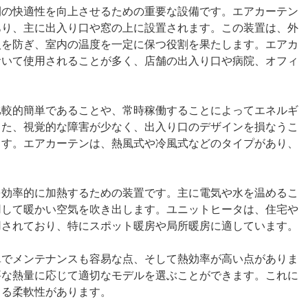
間の快適性を向上させるための重要な設備です。エアカーテン
あり、主に出入り口や窓の上に設置されます。この装置は、外
入を防ぎ、室内の温度を一定に保つ役割を果たします。エアカ
おいて使用されることが多く、店舗の出入り口や病院、オフィ
比較的簡単であることや、常時稼働することによってエネルギ
また、視覚的な障害が少なく、出入り口のデザインを損なうこ
ます。エアカーテンは、熱風式や冷風式などのタイプがあり、
。
を効率的に加熱するための装置です。主に電気や水を温めるこ
用して暖かい空気を吹き出します。ユニットヒータは、住宅や
用されており、特にスポット暖房や局所暖房に適しています。
単でメンテナンスも容易な点、そして熱効率が高い点がありま
要な熱量に応じて適切なモデルを選ぶことができます。これに
きる柔軟性があります。