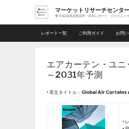
コ
マーケットリサーチセンタ
ン
❖ 市場/産業調査資料・業界レポート・カスタムリ
テ
ン
ツ
レポート一覧
ご利用ガイド
お問い
へ
ス
キ
ッ
エアカーテン・ユニ
プ
～2031年予測
• 英文タイトル：
Global Air Curtains
•
•