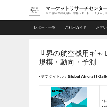
コ
マーケットリサーチセンタ
ン
❖ 市場/産業調査資料・業界レポート・カスタムリ
テ
ン
ツ
レポート一覧
ご利用ガイド
お問い
へ
ス
キ
ッ
世界の航空機用ギャ
プ
規模・動向・予測
• 英文タイトル：
Global Aircraft Ga
•
•