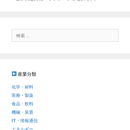
リ
ナ
ー
ビ
ゲ
ー
シ
検
ョ
索
ン
:
産業分類
化学・材料
医療・製薬
食品・飲料
機械・装置
IT・情報通信
エネルギー