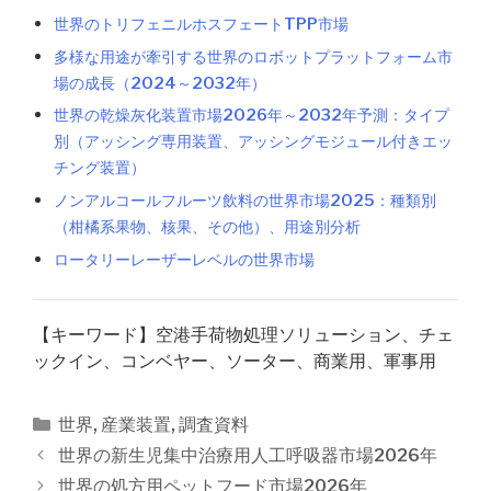
世界のトリフェニルホスフェートTPP市場
多様な用途が牽引する世界のロボットプラットフォーム市
場の成長（2024～2032年）
世界の乾燥灰化装置市場2026年～2032年予測：タイプ
別（アッシング専用装置、アッシングモジュール付きエッ
チング装置）
ノンアルコールフルーツ飲料の世界市場2025：種類別
（柑橘系果物、核果、その他）、用途別分析
ロータリーレーザーレベルの世界市場
【キーワード】空港手荷物処理ソリューション、チェ
ックイン、コンベヤー、ソーター、商業用、軍事用
カ
世界
,
産業装置
,
調査資料
テ
投
世界の新生児集中治療用人工呼吸器市場2026年
ゴ
稿
世界の処方用ペットフード市場2026年