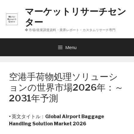
コ
マーケットリサーチセン
ン
テ
ター
ン
❖ 市場/産業調査資料・業界レポート・カスタムリサーチ専門
ツ
へ
ス
Menu
キ
ッ
プ
空港手荷物処理ソリューシ
ョンの世界市場2026年：～
2031年予測
• 英文タイトル：
Global Airport Baggage
Handling Solution Market 2026