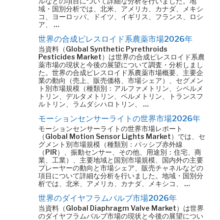
ルなどの項目について詳細な分析を行いました。地
域・国別分析では、北米、アメリカ、カナダ、メキシ
コ、ヨーロッパ、ドイツ、イギリス、フランス、ロシ
ア、 …
世界の合成ピレスロイド系農薬市場2026年
当資料（Global Synthetic Pyrethroids
Pesticides Market）は世界の合成ピレスロイド系農
薬市場の現状と今後の展望について調査・分析しまし
た。世界の合成ピレスロイド系農薬市場概要、主要企
業の動向（売上、販売価格、市場シェア）、セグメン
ト別市場規模（種類別：アルファメトリン、シペルメ
トリン、デルタメトリン、ペルメトリン、トランスフ
ルトリン、ラムダシハロトリン、 …
モーションセンサーライトの世界市場2026年
モーションセンサーライトの世界市場レポート
（Global Motion Sensor Lights Market）では、セ
グメント別市場規模（種類別：パッシブ赤外線
（PIR）、振動センサー、その他、用途別：住宅、商
業、工業）、主要地域と国別市場規模、国内外の主要
プレーヤーの動向と市場シェア、販売チャネルなどの
項目について詳細な分析を行いました。地域・国別分
析では、北米、アメリカ、カナダ、メキシコ、 …
世界のダイヤフラムバルブ市場2026年
当資料（Global Diaphragm Valve Market）は世界
のダイヤフラムバルブ市場の現状と今後の展望につい