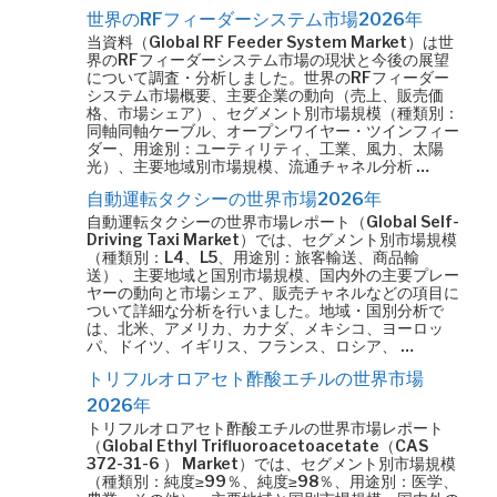
世界のRFフィーダーシステム市場2026年
当資料（Global RF Feeder System Market）は世
界のRFフィーダーシステム市場の現状と今後の展望
について調査・分析しました。世界のRFフィーダー
システム市場概要、主要企業の動向（売上、販売価
格、市場シェア）、セグメント別市場規模（種類別：
同軸同軸ケーブル、オープンワイヤー・ツインフィー
ダー、用途別：ユーティリティ、工業、風力、太陽
光）、主要地域別市場規模、流通チャネル分析 …
自動運転タクシーの世界市場2026年
自動運転タクシーの世界市場レポート（Global Self-
Driving Taxi Market）では、セグメント別市場規模
（種類別：L4、L5、用途別：旅客輸送、商品輸
送）、主要地域と国別市場規模、国内外の主要プレー
ヤーの動向と市場シェア、販売チャネルなどの項目に
ついて詳細な分析を行いました。地域・国別分析で
は、北米、アメリカ、カナダ、メキシコ、ヨーロッ
パ、ドイツ、イギリス、フランス、ロシア、 …
トリフルオロアセト酢酸エチルの世界市場
2026年
トリフルオロアセト酢酸エチルの世界市場レポート
（Global Ethyl Trifluoroacetoacetate（CAS
372-31-6 ） Market）では、セグメント別市場規模
（種類別：純度≥99％、純度≥98％、用途別：医学、