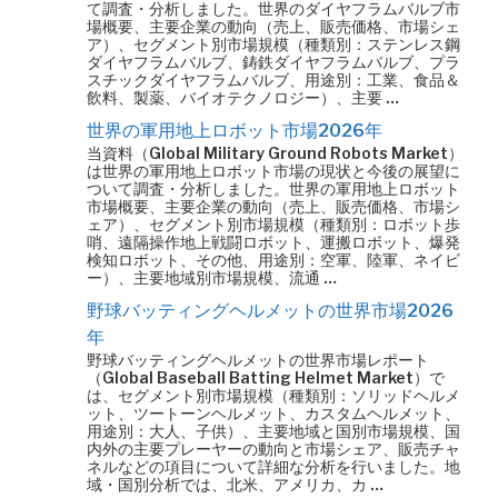
て調査・分析しました。世界のダイヤフラムバルブ市
場概要、主要企業の動向（売上、販売価格、市場シェ
ア）、セグメント別市場規模（種類別：ステンレス鋼
ダイヤフラムバルブ、鋳鉄ダイヤフラムバルブ、プラ
スチックダイヤフラムバルブ、用途別：工業、食品＆
飲料、製薬、バイオテクノロジー）、主要 …
世界の軍用地上ロボット市場2026年
当資料（Global Military Ground Robots Market）
は世界の軍用地上ロボット市場の現状と今後の展望に
ついて調査・分析しました。世界の軍用地上ロボット
市場概要、主要企業の動向（売上、販売価格、市場シ
ェア）、セグメント別市場規模（種類別：ロボット歩
哨、遠隔操作地上戦闘ロボット、運搬ロボット、爆発
検知ロボット、その他、用途別：空軍、陸軍、ネイビ
ー）、主要地域別市場規模、流通 …
野球バッティングヘルメットの世界市場2026
年
野球バッティングヘルメットの世界市場レポート
（Global Baseball Batting Helmet Market）で
は、セグメント別市場規模（種類別：ソリッドヘルメ
ット、ツートーンヘルメット、カスタムヘルメット、
用途別：大人、子供）、主要地域と国別市場規模、国
内外の主要プレーヤーの動向と市場シェア、販売チャ
ネルなどの項目について詳細な分析を行いました。地
域・国別分析では、北米、アメリカ、カ …