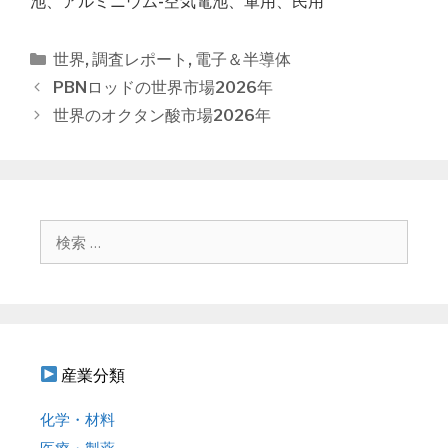
池、アルミニウム-空気電池、軍用、民用
カ
世界
,
調査レポート
,
電子＆半導体
テ
投
PBNロッドの世界市場2026年
ゴ
稿
世界のオクタン酸市場2026年
リ
ナ
ー
ビ
ゲ
ー
シ
検
ョ
索
ン
:
産業分類
化学・材料