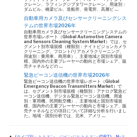
クレーン、ラフィングジブタワークレーン、用途別：
ダムビル、橋梁ビル、造船所、発電所、高層ビ …
自動車用カメラ及びセンサークリーニングシス
テムの世界市場2026年
自動車用カメラ及びセンサークリーニングシステムの
世界市場レポート（Global Automotive Camera
and Sensors Cleaning System Market）では、セ
グメント別市場規模（種類別：ナイトビジョンカメラ
クリーニング、フロント/リアカメラクリーニング、
用途別：乗用車、商用車）、主要地域と国別市場規
模、国内外の主要プレーヤーの動向と市場シェア、販
売チャネルなどの …
緊急ビーコン送信機の世界市場2026年
緊急ビーコン送信機の世界市場レポート（Global
Emergency Beacon Transmitters Market）で
は、セグメント別市場規模（種類別：アナログ緊急ビ
ーコン送信機、デジタル緊急ビーコン送信機、用途
別：軍用機、民間航空機）、主要地域と国別市場規
模、国内外の主要プレーヤーの動向と市場シェア、販
売チャネルなどの項目について詳細な分析を行いまし
た。地域・国別分析では、北米、アメリ …
(タイプ別：トルエン、ジベンジルトルエン (DBT)、N-エ