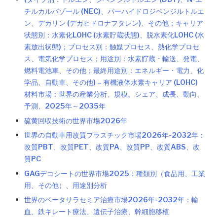
チルカルバゾール (NEC)、パーハイドロジベンジルトルエ
ン、デカリン (デカヒドロナフタレン)、その他；キャリア
状態別：水素化LOHC (水素貯蔵状態)、脱水素化LOHC (水
素放出状態)；プロセス別：触媒プロセス、熱化学プロセ
ス、電気化学プロセス；用途別：水素貯蔵・輸送、発電、
燃料電池車、その他；最終用途別：エネルギー・電力、化
学品、自動車、その他) – 有機液体水素キャリア (LOHC)
材料市場：世界の産業分析、規模、シェア、成長、動向、
予測、2025年～2035年
硫黄回収技術の世界市場2026年
世界の自動車用改質プラスチック市場2026年-2032年：
改質PBT、改質PET、改質PA、改質PP、改質ABS、改
質PC
GAGデコシートの世界市場2025：種類別（食品用、工業
用、その他）、用途別分析
世界のベータサラセミア治療市場2026年-2032年：輸
血、鉄キレート療法、遺伝子治療、幹細胞移植