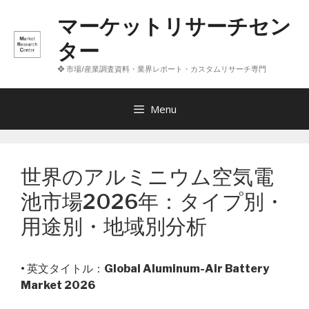
コ
マーケットリサーチセン
ン
テ
ター
ン
❖ 市場/産業調査資料・業界レポート・カスタムリサーチ専門
ツ
へ
ス
Menu
キ
ッ
プ
世界のアルミニウム空気電
池市場2026年：タイプ別・
用途別・地域別分析
• 英文タイトル：
Global Aluminum-Air Battery
Market 2026