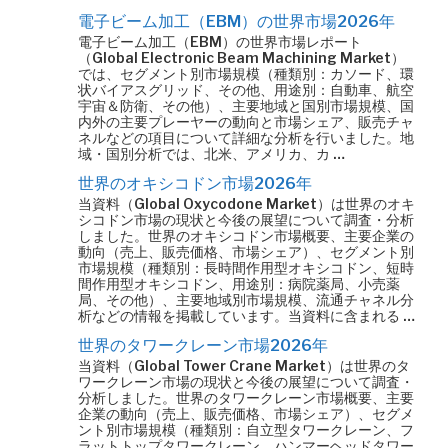
電子ビーム加工（EBM）の世界市場2026年
電子ビーム加工（EBM）の世界市場レポート
（Global Electronic Beam Machining Market）
では、セグメント別市場規模（種類別：カソード、環
状バイアスグリッド、その他、用途別：自動車、航空
宇宙＆防衛、その他）、主要地域と国別市場規模、国
内外の主要プレーヤーの動向と市場シェア、販売チャ
ネルなどの項目について詳細な分析を行いました。地
域・国別分析では、北米、アメリカ、カ …
世界のオキシコドン市場2026年
当資料（Global Oxycodone Market）は世界のオキ
シコドン市場の現状と今後の展望について調査・分析
しました。世界のオキシコドン市場概要、主要企業の
動向（売上、販売価格、市場シェア）、セグメント別
市場規模（種類別：長時間作用型オキシコドン、短時
間作用型オキシコドン、用途別：病院薬局、小売薬
局、その他）、主要地域別市場規模、流通チャネル分
析などの情報を掲載しています。当資料に含まれる …
世界のタワークレーン市場2026年
当資料（Global Tower Crane Market）は世界のタ
ワークレーン市場の現状と今後の展望について調査・
分析しました。世界のタワークレーン市場概要、主要
企業の動向（売上、販売価格、市場シェア）、セグメ
ント別市場規模（種類別：自立型タワークレーン、フ
ラットトップタワークレーン、ハンマーヘッドタワー