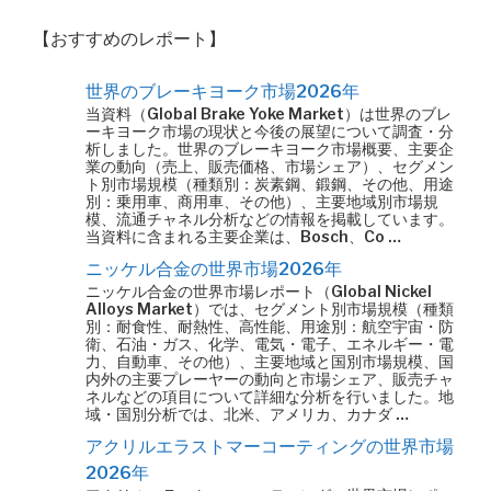
【おすすめのレポート】
世界のブレーキヨーク市場2026年
当資料（Global Brake Yoke Market）は世界のブレ
ーキヨーク市場の現状と今後の展望について調査・分
析しました。世界のブレーキヨーク市場概要、主要企
業の動向（売上、販売価格、市場シェア）、セグメン
ト別市場規模（種類別：炭素鋼、鍛鋼、その他、用途
別：乗用車、商用車、その他）、主要地域別市場規
模、流通チャネル分析などの情報を掲載しています。
当資料に含まれる主要企業は、Bosch、Co …
ニッケル合金の世界市場2026年
ニッケル合金の世界市場レポート（Global Nickel
Alloys Market）では、セグメント別市場規模（種類
別：耐食性、耐熱性、高性能、用途別：航空宇宙・防
衛、石油・ガス、化学、電気・電子、エネルギー・電
力、自動車、その他）、主要地域と国別市場規模、国
内外の主要プレーヤーの動向と市場シェア、販売チャ
ネルなどの項目について詳細な分析を行いました。地
域・国別分析では、北米、アメリカ、カナダ …
アクリルエラストマーコーティングの世界市場
2026年