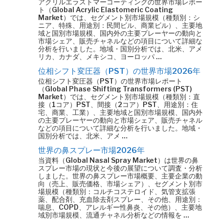
アクリルエラストマーコーティングの世界市場レポー
ト（Global Acrylic Elastomeric Coating
Market）では、セグメント別市場規模（種類別：シ
ニア、特殊、用途別：民間ビル、商業ビル）、主要地
域と国別市場規模、国内外の主要プレーヤーの動向と
市場シェア、販売チャネルなどの項目について詳細な
分析を行いました。地域・国別分析では、北米、アメ
リカ、カナダ、メキシコ、ヨーロッパ …
位相シフト変圧器（PST）の世界市場2026年
位相シフト変圧器（PST）の世界市場レポート
（Global Phase Shifting Transformers (PST)
Market）では、セグメント別市場規模（種類別：直
接（1コア）PST、間接（2コア）PST、用途別：住
宅、商業、工業）、主要地域と国別市場規模、国内外
の主要プレーヤーの動向と市場シェア、販売チャネル
などの項目について詳細な分析を行いました。地域・
国別分析では、北米、アメ …
世界の鼻スプレー市場2026年
当資料（Global Nasal Spray Market）は世界の鼻
スプレー市場の現状と今後の展望について調査・分析
しました。世界の鼻スプレー市場概要、主要企業の動
向（売上、販売価格、市場シェア）、セグメント別市
場規模（種類別：コルチコステロイド、気管支拡張
薬、配合剤、充血除去剤スプレー、その他、用途別：
喘息、COPD、アレルギー性鼻炎、その他）、主要地
域別市場規模、流通チャネル分析などの情報を …