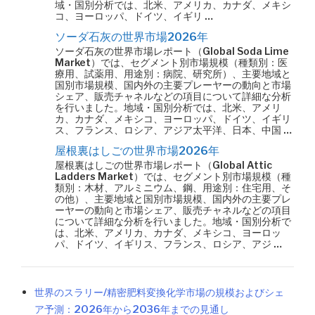
域・国別分析では、北米、アメリカ、カナダ、メキシ
コ、ヨーロッパ、ドイツ、イギリ …
ソーダ石灰の世界市場2026年
ソーダ石灰の世界市場レポート（Global Soda Lime
Market）では、セグメント別市場規模（種類別：医
療用、試薬用、用途別：病院、研究所）、主要地域と
国別市場規模、国内外の主要プレーヤーの動向と市場
シェア、販売チャネルなどの項目について詳細な分析
を行いました。地域・国別分析では、北米、アメリ
カ、カナダ、メキシコ、ヨーロッパ、ドイツ、イギリ
ス、フランス、ロシア、アジア太平洋、日本、中国 …
屋根裏はしごの世界市場2026年
屋根裏はしごの世界市場レポート（Global Attic
Ladders Market）では、セグメント別市場規模（種
類別：木材、アルミニウム、鋼、用途別：住宅用、そ
の他）、主要地域と国別市場規模、国内外の主要プレ
ーヤーの動向と市場シェア、販売チャネルなどの項目
について詳細な分析を行いました。地域・国別分析で
は、北米、アメリカ、カナダ、メキシコ、ヨーロッ
パ、ドイツ、イギリス、フランス、ロシア、アジ …
世界のスラリー/精密肥料変換化学市場の規模およびシェ
ア予測：2026年から2036年までの見通し