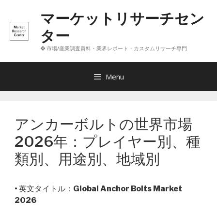
コ
マーケットリサーチセン
ン
テ
ター
ン
❖ 市場/産業調査資料・業界レポート・カスタムリサーチ専門
ツ
へ
ス
Menu
キ
ッ
プ
アンカーボルトの世界市場
2026年：プレイヤー別、種
類別、用途別、地域別
• 英文タイトル：
Global Anchor Bolts Market
2026