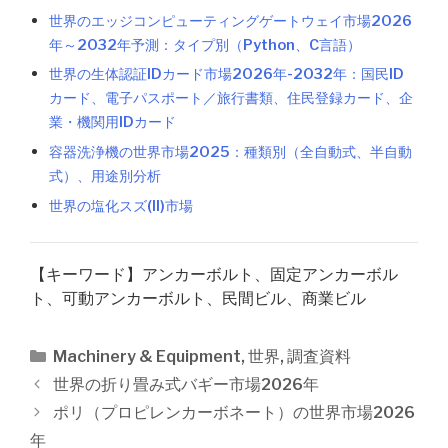
世界のエッジコンピューティングゲートウェイ市場2026
年～2032年予測：タイプ別（Python、C言語）
世界の生体認証IDカード市場2026年-2032年：国民ID
カード、電子パスポート／旅行書類、住民登録カード、企
業・機関用IDカード
容器洗浄機の世界市場2025：種類別（全自動式、半自動
式）、用途別分析
世界の塩化スズ(II)市場
【キーワード】アンカーボルト、固定アンカーボル
ト、可動アンカーボルト、民間ビル、商業ビル
カ
Machinery & Equipment
,
世界
,
調査資料
テ
投
世界の折り畳み式バギー市場2026年
ゴ
稿
ポリ（プロピレンカーボネート）の世界市場2026
リ
ナ
年