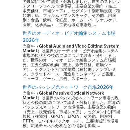
の展望について調査・分析しました。世界のストレッ
チスリーブラベル市場概要、主要企業の動向（売上、
販売価格、市場シェア）、セグメント別市場規模（種
類別：紙、フィルム・プラスチック、その他、用途
別：食品・飲料、化粧品、ホーム・パーソナルケア、
医療、化学薬品）、主要地域別市場規 …
世界のオーディオ・ビデオ編集システム市場
2026年
当資料（Global Audio and Video Editing System
Market）は世界のオーディオ・ビデオ編集システム
市場の現状と今後の展望について調査・分析しまし
た。世界のオーディオ・ビデオ編集システム市場概
要、主要企業の動向（売上、販売価格、市場シェ
ア）、セグメント別市場規模（種類別：オンプレミ
ス、クラウドベース、用途別：シネマ/テレビ番組、
ニュース、ゲーム、広告、スポーツ、 …
世界のパッシブ光ネットワーク市場2026年
当資料（Global Passive Optical Network
Market）は世界のパッシブ光ネットワーク市場の現
状と今後の展望について調査・分析しました。世界の
パッシブ光ネットワーク市場概要、主要企業の動向
（売上、販売価格、市場シェア）、セグメント別市場
規模（種類別：GPON、EPON、その他、用途別：
FTTx、モバイルバックホール）、主要地域別市場規
模、流通チャネル分析などの情報を掲載 …