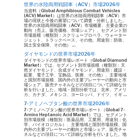
世界の水陸両用戦闘車（ACV）市場2026年
当資料（Global Amphibious Combat Vehicles
(ACV) Market）は世界の水陸両用戦闘車（ACV）市
場の現状と今後の展望について調査・分析しました。
世界の水陸両用戦闘車（ACV）市場概要、主要企業の
動向（売上、販売価格、市場シェア）、セグメント別
市場規模（種類別：スクリュープロペラ、ウォーター
ジェット、トラックベース、その他、用途別：防衛、
国土安全保障、その他） …
ダイヤモンドの世界市場2026年
ダイヤモンドの世界市場レポート（Global Diamond
Market）では、セグメント別市場規模（種類別：天
然ダイヤモンド、合成ダイヤモンド、用途別：建設・
鉱業、電子工学、宝飾品、医療、その他）、主要地域
と国別市場規模、国内外の主要プレーヤーの動向と市
場シェア、販売チャネルなどの項目について詳細な分
析を行いました。地域・国別分析では、北米、アメリ
カ、カナダ、メキシコ、ヨーロッパ、ドイツ、イギ …
7-アミノヘプタン酸の世界市場2026年
7-アミノヘプタン酸の世界市場レポート（Global 7-
Amino Heptanoic Acid Market）では、セグメント
別市場規模（種類別：医薬品用、工業用、用途別：化
学、バイオロジカル）、主要地域と国別市場規模、国
内外の主要プレーヤーの動向と市場シェア、販売チャ
ネルなどの項目について詳細な分析を行いました。地