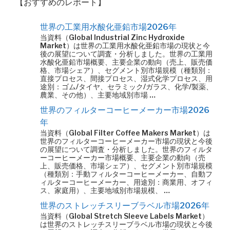
【おすすめのレポート】
世界の工業用水酸化亜鉛市場2026年
当資料（Global Industrial Zinc Hydroxide
Market）は世界の工業用水酸化亜鉛市場の現状と今
後の展望について調査・分析しました。世界の工業用
水酸化亜鉛市場概要、主要企業の動向（売上、販売価
格、市場シェア）、セグメント別市場規模（種類別：
直接プロセス、間接プロセス、湿式化学プロセス、用
途別：ゴム/タイヤ、セラミック/ガラス、化学/製薬、
農業、その他）、主要地域別市場 …
世界のフィルターコーヒーメーカー市場2026
年
当資料（Global Filter Coffee Makers Market）は
世界のフィルターコーヒーメーカー市場の現状と今後
の展望について調査・分析しました。世界のフィルタ
ーコーヒーメーカー市場概要、主要企業の動向（売
上、販売価格、市場シェア）、セグメント別市場規模
（種類別：手動フィルターコーヒーメーカー、自動フ
ィルターコーヒーメーカー、用途別：商業用、オフィ
ス、家庭用）、主要地域別市場規模、 …
世界のストレッチスリーブラベル市場2026年
当資料（Global Stretch Sleeve Labels Market）
は世界のストレッチスリーブラベル市場の現状と今後