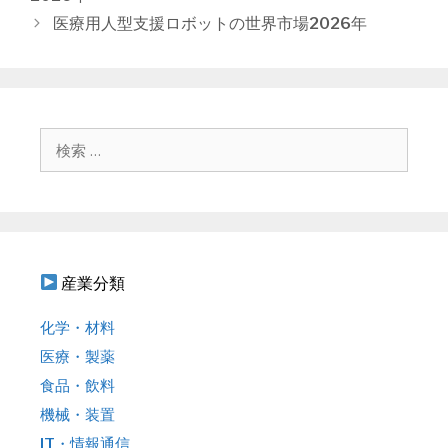
リ
ナ
医療用人型支援ロボットの世界市場2026年
ー
ビ
ゲ
ー
シ
ョ
検
ン
索
:
産業分類
化学・材料
医療・製薬
食品・飲料
機械・装置
IT・情報通信