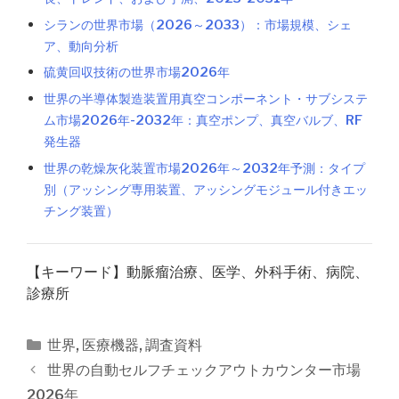
シランの世界市場（2026～2033）：市場規模、シェ
ア、動向分析
硫黄回収技術の世界市場2026年
世界の半導体製造装置用真空コンポーネント・サブシステ
ム市場2026年-2032年：真空ポンプ、真空バルブ、RF
発生器
世界の乾燥灰化装置市場2026年～2032年予測：タイプ
別（アッシング専用装置、アッシングモジュール付きエッ
チング装置）
【キーワード】動脈瘤治療、医学、外科手術、病院、
診療所
カ
世界
,
医療機器
,
調査資料
テ
投
世界の自動セルフチェックアウトカウンター市場
ゴ
稿
2026年