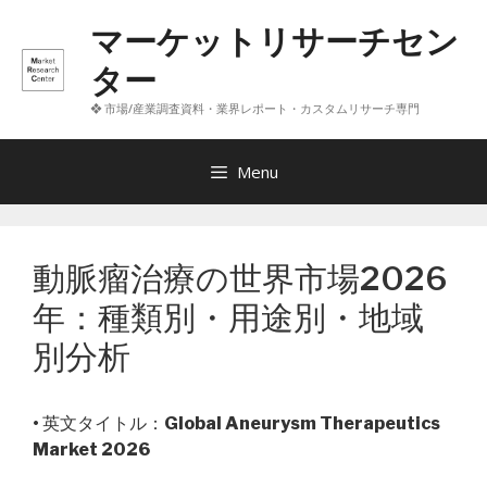
コ
マーケットリサーチセン
ン
テ
ター
ン
❖ 市場/産業調査資料・業界レポート・カスタムリサーチ専門
ツ
へ
ス
Menu
キ
ッ
プ
動脈瘤治療の世界市場2026
年：種類別・用途別・地域
別分析
• 英文タイトル：
Global Aneurysm Therapeutics
Market 2026