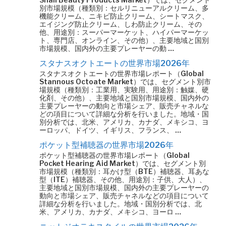
別市場規模（種類別：セルリニューアルクリーム、多
機能クリーム、ニキビ防止クリーム、シートマスク、
エイジング防止クリーム、しわ防止クリーム、その
他、用途別：スーパーマーケット、ハイパーマーケッ
ト、専門店、オンライン、その他）、主要地域と国別
市場規模、国内外の主要プレーヤーの動 …
スタナスオクトエートの世界市場2026年
スタナスオクトエートの世界市場レポート（Global
Stannous Octoate Market）では、セグメント別市
場規模（種類別：工業用、実験用、用途別：触媒、硬
化剤、その他）、主要地域と国別市場規模、国内外の
主要プレーヤーの動向と市場シェア、販売チャネルな
どの項目について詳細な分析を行いました。地域・国
別分析では、北米、アメリカ、カナダ、メキシコ、ヨ
ーロッパ、ドイツ、イギリス、フランス、 …
ポケット型補聴器の世界市場2026年
ポケット型補聴器の世界市場レポート（Global
Pocket Hearing Aid Market）では、セグメント別
市場規模（種類別：耳かけ型（BTE）補聴器、耳あな
型（ITE）補聴器、その他、用途別：子供、大人）、
主要地域と国別市場規模、国内外の主要プレーヤーの
動向と市場シェア、販売チャネルなどの項目について
詳細な分析を行いました。地域・国別分析では、北
米、アメリカ、カナダ、メキシコ、ヨーロ …