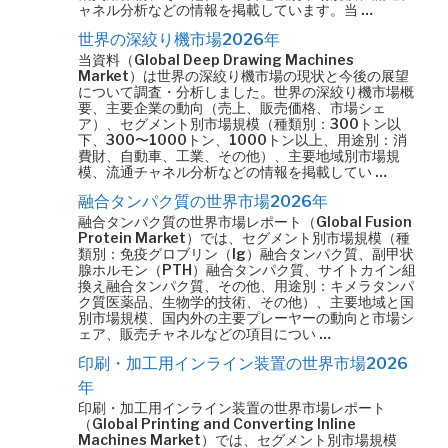
ャネル分析などの情報を掲載しています。当 …
世界の深絞り機市場2026年
当資料（Global Deep Drawing Machines
Market）は世界の深絞り機市場の現状と今後の展望
について調査・分析しました。世界の深絞り機市場概
要、主要企業の動向（売上、販売価格、市場シェ
ア）、セグメント別市場規模（種類別：300トン以
下、300〜1000トン、1000トン以上、用途別：消
費財、自動車、工業、その他）、主要地域別市場規
模、流通チャネル分析などの情報を掲載してい …
融合タンパク質の世界市場2026年
融合タンパク質の世界市場レポート（Global Fusion
Protein Market）では、セグメント別市場規模（種
類別：免疫グロブリン（Ig）融合タンパク質、副甲状
腺ホルモン（PTH）融合タンパク質、サイトカイン組
換え融合タンパク質、その他、用途別：キメラタンパ
ク質医薬品、生物学的技術、その他）、主要地域と国
別市場規模、国内外の主要プレーヤーの動向と市場シ
ェア、販売チャネルなどの項目につい …
印刷・加工用インライン装置の世界市場2026
年
印刷・加工用インライン装置の世界市場レポート
（Global Printing and Converting Inline
Machines Market）では、セグメント別市場規模