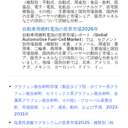
（種類別：手動式、自動式、用途別：食品・飲料、医
薬品、電子・電気、化粧品・パーソナルケア、在宅医
療製品、その他）、主要地域と国別市場規模、国内外
の主要プレーヤーの動向と市場シェア、販売チャネル
などの項目について詳細な分析 …
自動車用燃料電池の世界市場2026年
自動車用燃料電池の世界市場レポート（Global
Automotive Fuel-Cell Market）では、セグメント
別市場規模（種類別：水素、メタノール、用途別：乗
用車、二輪車、商用車、運搬車両）、主要地域と国別
市場規模、国内外の主要プレーヤーの動向と市場シェ
ア、販売チャネルなどの項目について詳細な分析を行
いました。地域・国別分析では、北米、アメリカ、カ
ナダ、メキシコ、ヨーロッパ、ドイツ、イ …
グラフェン複合材料市場（製品タイプ別：ポリマー系グラ
フェン複合材料、セラミックス系グラフェン複合材料、金
属系グラフェン複合材料、その他）- グローバル産業分
析、市場規模、シェア、成長、動向、および予測、2023-
2031年
塩基性炭酸マグネシウムの世界市場2025：種類別（粉