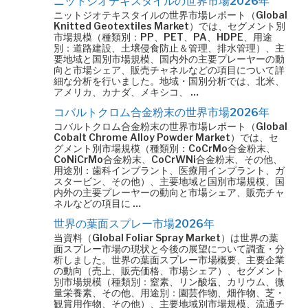
ニットジオテキスタイルの世界市場2026年
ニットジオテキスタイルの世界市場レポート（Global
Knitted Geotextiles Market）では、セグメント別
市場規模（種類別：PP、PET、PA、HDPE、用途
別：道路建設、土壌侵食防止＆管理、排水管理）、主
要地域と国別市場規模、国内外の主要プレーヤーの動
向と市場シェア、販売チャネルなどの項目について詳
細な分析を行いました。地域・国別分析では、北米、
アメリカ、カナダ、メキシコ、 …
コバルトクロム合金粉末の世界市場2026年
コバルトクロム合金粉末の世界市場レポート（Global
Cobalt Chrome Alloy Powder Market）では、セ
グメント別市場規模（種類別：CoCrMo合金粉末、
CoNiCrMo合金粉末、CoCrWNi合金粉末、その他、
用途別：歯科インプラント、医療用インプラント、ガ
スタービン、その他）、主要地域と国別市場規模、国
内外の主要プレーヤーの動向と市場シェア、販売チャ
ネルなどの項目に …
世界の葉面スプレー市場2026年
当資料（Global Foliar Spray Market）は世界の葉
面スプレー市場の現状と今後の展望について調査・分
析しました。世界の葉面スプレー市場概要、主要企業
の動向（売上、販売価格、市場シェア）、セグメント
別市場規模（種類別：窒素、リン酸塩、カリウム、微
量栄養素、その他、用途別：園芸作物、畑作物、芝・
観賞用作物、その他）、主要地域別市場規模、流通チ