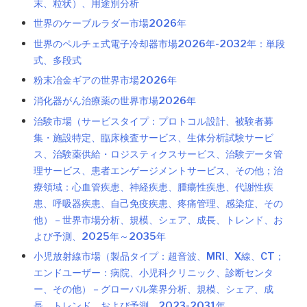
末、粒状）、用途別分析
世界のケーブルラダー市場2026年
世界のペルチェ式電子冷却器市場2026年-2032年：単段
式、多段式
粉末冶金ギアの世界市場2026年
消化器がん治療薬の世界市場2026年
治験市場（サービスタイプ：プロトコル設計、被験者募
集・施設特定、臨床検査サービス、生体分析試験サービ
ス、治験薬供給・ロジスティクスサービス、治験データ管
理サービス、患者エンゲージメントサービス、その他；治
療領域：心血管疾患、神経疾患、腫瘍性疾患、代謝性疾
患、呼吸器疾患、自己免疫疾患、疼痛管理、感染症、その
他）－世界市場分析、規模、シェア、成長、トレンド、お
よび予測、2025年～2035年
小児放射線市場（製品タイプ：超音波、MRI、X線、CT；
エンドユーザー：病院、小児科クリニック、診断センタ
ー、その他）－グローバル業界分析、規模、シェア、成
長、トレンド、および予測、2023-2031年