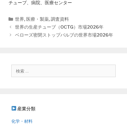
チューブ、病院、医療センター
カ
世界
,
医療・製薬
,
調査資料
テ
投
世界の生産チューブ（OCTG）市場2026年
ゴ
稿
ベローズ密閉ストップバルブの世界市場2026年
リ
ナ
ー
ビ
ゲ
ー
シ
検
ョ
索
ン
:
産業分類
化学・材料