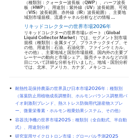
（種類別：クォーター波長板（QWP）、ハーフ波長
板（HWP）、用途別：紫外線（UV）波長範囲、可視
（VIS）波長範囲、赤外線（IR）波長範囲）、主要地
域別市場規模、流通チャネル分析などの情報 …
リキッドコレクターの世界市場2026年
リキッドコレクターの世界市場レポート（Global
Liquid Collector Market）では、セグメント別市場
規模（種類別：金属タイプ、プラスチックタイプ、そ
の他、用途別：石油、石油化学、ファインケミカル、
その他）、主要地域と国別市場規模、国内外の主要プ
レーヤーの動向と市場シェア、販売チャネルなどの項
目について詳細な分析を行いました。地域・国別分析
では、北米、アメリカ、カナダ、メキシコ …
耐熱性花保持農薬の世界及び日本市場2026年：種類別
（落葉防止用植物成長調整剤、ホルモンバランス調整用バ
イオ刺激剤ブレンド、熱ストレス防御用代謝産物スプレ
ー、微量栄養素・ホルモン相乗効果システム、その他）
容器洗浄機の世界市場2025：種類別（全自動式、半自動
式）、用途別分析
研究室用サイクロトロン市場：グローバル予測2025