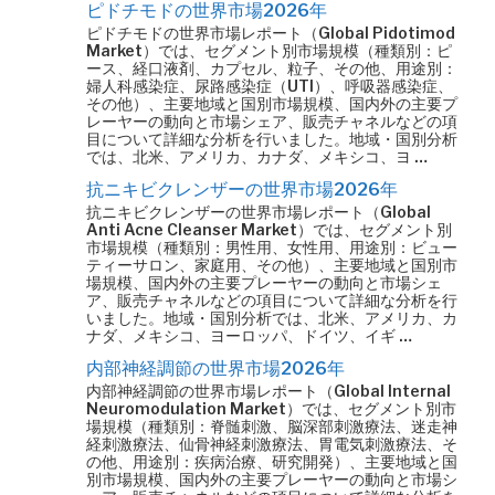
ピドチモドの世界市場2026年
ピドチモドの世界市場レポート（Global Pidotimod
Market）では、セグメント別市場規模（種類別：ピ
ース、経口液剤、カプセル、粒子、その他、用途別：
婦人科感染症、尿路感染症（UTI）、呼吸器感染症、
その他）、主要地域と国別市場規模、国内外の主要プ
レーヤーの動向と市場シェア、販売チャネルなどの項
目について詳細な分析を行いました。地域・国別分析
では、北米、アメリカ、カナダ、メキシコ、ヨ …
抗ニキビクレンザーの世界市場2026年
抗ニキビクレンザーの世界市場レポート（Global
Anti Acne Cleanser Market）では、セグメント別
市場規模（種類別：男性用、女性用、用途別：ビュー
ティーサロン、家庭用、その他）、主要地域と国別市
場規模、国内外の主要プレーヤーの動向と市場シェ
ア、販売チャネルなどの項目について詳細な分析を行
いました。地域・国別分析では、北米、アメリカ、カ
ナダ、メキシコ、ヨーロッパ、ドイツ、イギ …
内部神経調節の世界市場2026年
内部神経調節の世界市場レポート（Global Internal
Neuromodulation Market）では、セグメント別市
場規模（種類別：脊髄刺激、脳深部刺激療法、迷走神
経刺激療法、仙骨神経刺激療法、胃電気刺激療法、そ
の他、用途別：疾病治療、研究開発）、主要地域と国
別市場規模、国内外の主要プレーヤーの動向と市場シ