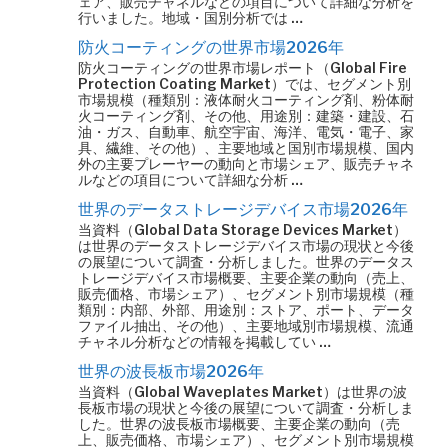
ェア、販売チャネルなどの項目について詳細な分析を
行いました。地域・国別分析では …
防火コーティングの世界市場2026年
防火コーティングの世界市場レポート（Global Fire
Protection Coating Market）では、セグメント別
市場規模（種類別：液体耐火コーティング剤、粉体耐
火コーティング剤、その他、用途別：建築・建設、石
油・ガス、自動車、航空宇宙、海洋、電気・電子、家
具、繊維、その他）、主要地域と国別市場規模、国内
外の主要プレーヤーの動向と市場シェア、販売チャネ
ルなどの項目について詳細な分析 …
世界のデータストレージデバイス市場2026年
当資料（Global Data Storage Devices Market）
は世界のデータストレージデバイス市場の現状と今後
の展望について調査・分析しました。世界のデータス
トレージデバイス市場概要、主要企業の動向（売上、
販売価格、市場シェア）、セグメント別市場規模（種
類別：内部、外部、用途別：ストア、ポート、データ
ファイル抽出、その他）、主要地域別市場規模、流通
チャネル分析などの情報を掲載してい …
世界の波長板市場2026年
当資料（Global Waveplates Market）は世界の波
長板市場の現状と今後の展望について調査・分析しま
した。世界の波長板市場概要、主要企業の動向（売
上、販売価格、市場シェア）、セグメント別市場規模