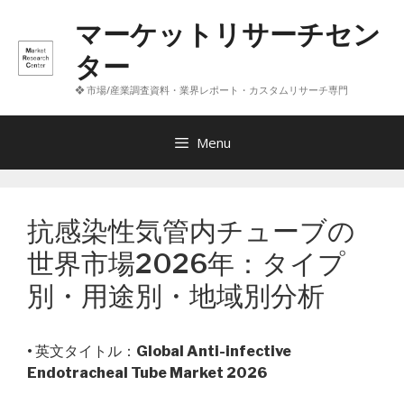
コ
マーケットリサーチセン
ン
テ
ター
ン
❖ 市場/産業調査資料・業界レポート・カスタムリサーチ専門
ツ
へ
ス
Menu
キ
ッ
プ
抗感染性気管内チューブの
世界市場2026年：タイプ
別・用途別・地域別分析
• 英文タイトル：
Global Anti-infective
Endotracheal Tube Market 2026