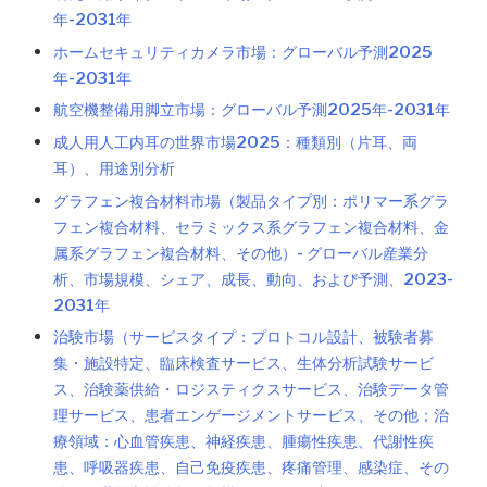
年-2031年
ホームセキュリティカメラ市場：グローバル予測2025
年-2031年
航空機整備用脚立市場：グローバル予測2025年-2031年
成人用人工内耳の世界市場2025：種類別（片耳、両
耳）、用途別分析
グラフェン複合材料市場（製品タイプ別：ポリマー系グラ
フェン複合材料、セラミックス系グラフェン複合材料、金
属系グラフェン複合材料、その他）- グローバル産業分
析、市場規模、シェア、成長、動向、および予測、2023-
2031年
治験市場（サービスタイプ：プロトコル設計、被験者募
集・施設特定、臨床検査サービス、生体分析試験サービ
ス、治験薬供給・ロジスティクスサービス、治験データ管
理サービス、患者エンゲージメントサービス、その他；治
療領域：心血管疾患、神経疾患、腫瘍性疾患、代謝性疾
患、呼吸器疾患、自己免疫疾患、疼痛管理、感染症、その