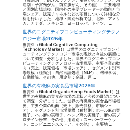
途別：子宮頸がん、前立腺がん、その他）、主要地域
と国別市場規模、国内外の主要プレーヤーの動向と市
場シェア、販売チャネルなどの項目について詳細な分
析を行いました。地域・国別分析では、北米、アメリ
カ、カナダ、メキシコ、ヨーロッパ、ドイツ、 …
世界のコグニティブコンピューティングテクノ
ロジー市場2026年
当資料（Global Cognitive Computing
Technology Market）は世界のコグニティブコンピ
ューティングテクノロジー市場の現状と今後の展望に
ついて調査・分析しました。世界のコグニティブコン
ピューティングテクノロジー市場概要、主要企業の動
向（売上、販売価格、市場シェア）、セグメント別市
場規模（種類別：自然言語処理（NLP）、機械学習、
自動推論、その他、用途別：金融、運 …
世界の有機麻の実食品市場2026年
当資料（Global Organic Hemp Foods Market）は
世界の有機麻の実食品市場の現状と今後の展望につい
て調査・分析しました。世界の有機麻の実食品市場概
要、主要企業の動向（売上、販売価格、市場シェ
ア）、セグメント別市場規模（種類別：ホール麻の実
種子、ハル麻の実種子、ヘンプ麻の実種子、麻の実プ
ロテイン粉末、その他、用途別：スーパーマーケッ
ト、コンビニエンスストア、その他）、主要地 …