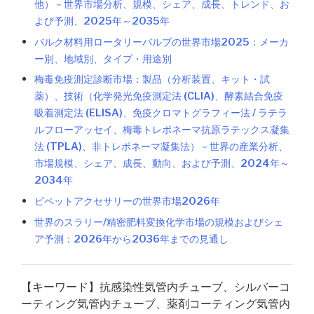
他）－世界市場分析、規模、シェア、成長、トレンド、お
よび予測、2025年～2035年
バルク材料用ロータリーバルブの世界市場2025：メーカ
ー別、地域別、タイプ・用途別
梅毒免疫測定診断市場：製品（分析装置、キット・試
薬）、技術（化学発光免疫測定法 (CLIA)、酵素結合免疫
吸着測定法 (ELISA)、免疫クロマトグラフィー法 / ラテラ
ルフローアッセイ、梅毒トレポネーマ抗原ラテックス凝集
法 (TPLA)、非トレポネーマ凝集法）－世界の産業分析、
市場規模、シェア、成長、動向、および予測、2024年～
2034年
ピペットアクセサリーの世界市場2026年
世界のスラリー/精密肥料変換化学市場の規模およびシェ
ア予測：2026年から2036年までの見通し
【キーワード】抗感染性気管内チューブ、シルバーコ
ーティング気管内チューブ、薬剤コーティング気管内