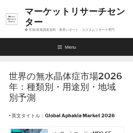
コ
マーケットリサーチセン
ン
テ
ター
ン
❖ 市場/産業調査資料・業界レポート・カスタムリサーチ専門
ツ
へ
ス
Menu
キ
ッ
プ
世界の無水晶体症市場2026
年：種類別・用途別・地域
別予測
• 英文タイトル：
Global Aphakia Market 2026