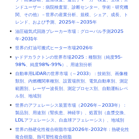
ンドユーザー：病院検査室、診断センター、学術・研究機
関、その他）－世界の産業分析、規模、シェア、成長、ト
レンド、および予測、2025年～2035年
油圧磁気式回路ブレーカー市場：グローバル予測2025
年-2031年
世界の灯油可搬式ヒーター市場2026年
γ-ドデカラクトンの世界市場2025：種類別（純度95-
98%、純度98%-99%）、用途別分析
自動車用LiDARの世界市場（～2033）：技術別、画像種
類別、内燃機関車種別、設置場所別、電気自動車別、測定
範囲別、レーザー波長別、測定プロセス別、自動運転レベ
ル別、地域別
世界のアフェレーシス装置市場（2026年～2033年）：
製品別、用途別（腎疾患、神経学）、処置別（血漿交換、
LDLアフェレーシス、白血球アフェレーシス）、地域別
世界の熱硬化性複合樹脂市場2026年-2032年：熱硬化性
複合樹脂、熱可塑性複合樹脂