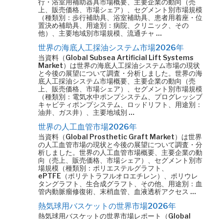
行・浴室用補助器具市場概要、主要企業の動向（売
上、販売価格、市場シェア）、セグメント別市場規模
（種類別：歩行補助具、浴室補助具、患者用着座・位
置決め補助具、用途別：病院、クリニック、その
他）、主要地域別市場規模、流通チャ …
世界の海底人工採油システム市場2026年
当資料（Global Subsea Artificial Lift Systems
Market）は世界の海底人工採油システム市場の現状
と今後の展望について調査・分析しました。世界の海
底人工採油システム市場概要、主要企業の動向（売
上、販売価格、市場シェア）、セグメント別市場規模
（種類別：電気水中ポンプシステム、プログレッシブ
キャビティポンプシステム、ロッドリフト、用途別：
油井、ガス井）、主要地域別 …
世界の人工血管市場2026年
当資料（Global Prosthetic Graft Market）は世界
の人工血管市場の現状と今後の展望について調査・分
析しました。世界の人工血管市場概要、主要企業の動
向（売上、販売価格、市場シェア）、セグメント別市
場規模（種類別：ポリエステルグラフト、
ePTFE（ポリテトラフルオロエチレン）、ポリウレ
タングラフト、生合成グラフト、その他、用途別：血
管内動脈瘤修復術、末梢血管、血液透析アクセス …
熱気球用バスケットの世界市場2026年
熱気球用バスケットの世界市場レポート（Global