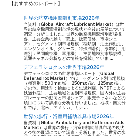
【おすすめのレポート】
世界の航空機用潤滑剤市場2026年
当資料（Global Aircraft Lubricant Market）は世
界の航空機用潤滑剤市場の現状と今後の展望について
調査・分析しました。世界の航空機用潤滑剤市場概
要、主要企業の動向（売上、販売価格、市場シェ
ア）、セグメント別市場規模（種類別：油圧作動油、
エンジンオイル、グリース、特殊潤滑剤、添加剤、用
途別：民間航空機、軍用機）、主要地域別市場規模、
流通チャネル分析などの情報を掲載していま …
デフェラシロクスの世界市場2026年
デフェラシロクスの世界市場レポート（Global
Deferasirox Market）では、セグメント別市場規模
（種類別：500mg /錠、250mg /錠、125mg /錠、
その他、用途別：輸血による鉄過剰症、NTDTによる
鉄過剰症）、主要地域と国別市場規模、国内外の主要
プレーヤーの動向と市場シェア、販売チャネルなどの
項目について詳細な分析を行いました。地域・国別分
析では、北米、アメリカ、カナ …
世界の歩行・浴室用補助器具市場2026年
当資料（Global Ambulatory and Bathroom Aids
Market）は世界の歩行・浴室用補助器具市場の現状
と今後の展望について調査・分析しました。世界の歩