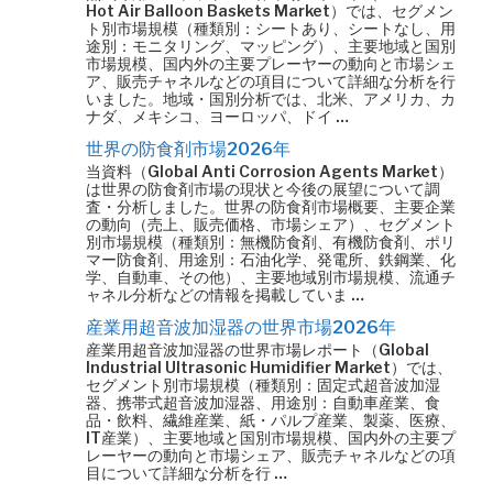
Hot Air Balloon Baskets Market）では、セグメン
ト別市場規模（種類別：シートあり、シートなし、用
途別：モニタリング、マッピング）、主要地域と国別
市場規模、国内外の主要プレーヤーの動向と市場シェ
ア、販売チャネルなどの項目について詳細な分析を行
いました。地域・国別分析では、北米、アメリカ、カ
ナダ、メキシコ、ヨーロッパ、ドイ …
世界の防食剤市場2026年
当資料（Global Anti Corrosion Agents Market）
は世界の防食剤市場の現状と今後の展望について調
査・分析しました。世界の防食剤市場概要、主要企業
の動向（売上、販売価格、市場シェア）、セグメント
別市場規模（種類別：無機防食剤、有機防食剤、ポリ
マー防食剤、用途別：石油化学、発電所、鉄鋼業、化
学、自動車、その他）、主要地域別市場規模、流通チ
ャネル分析などの情報を掲載していま …
産業用超音波加湿器の世界市場2026年
産業用超音波加湿器の世界市場レポート（Global
Industrial Ultrasonic Humidifier Market）では、
セグメント別市場規模（種類別：固定式超音波加湿
器、携帯式超音波加湿器、用途別：自動車産業、食
品・飲料、繊維産業、紙・パルプ産業、製薬、医療、
IT産業）、主要地域と国別市場規模、国内外の主要プ
レーヤーの動向と市場シェア、販売チャネルなどの項
目について詳細な分析を行 …