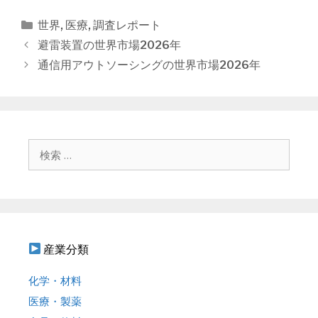
カ
世界
,
医療
,
調査レポート
テ
投
避雷装置の世界市場2026年
ゴ
稿
通信用アウトソーシングの世界市場2026年
リ
ナ
ー
ビ
ゲ
ー
シ
検
ョ
索
ン
:
産業分類
化学・材料
医療・製薬