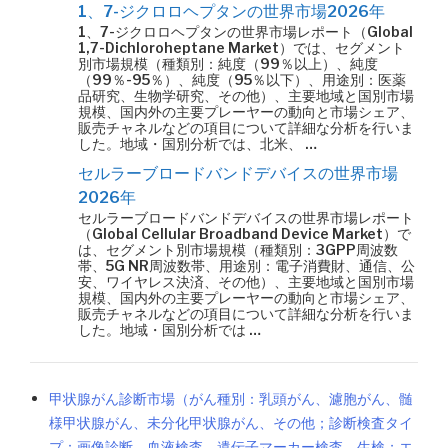
1、7-ジクロロヘプタンの世界市場2026年
1、7-ジクロロヘプタンの世界市場レポート（Global
1,7-Dichloroheptane Market）では、セグメント
別市場規模（種類別：純度（99％以上）、純度
（99％-95％）、純度（95％以下）、用途別：医薬
品研究、生物学研究、その他）、主要地域と国別市場
規模、国内外の主要プレーヤーの動向と市場シェア、
販売チャネルなどの項目について詳細な分析を行いま
した。地域・国別分析では、北米、 …
セルラーブロードバンドデバイスの世界市場
2026年
セルラーブロードバンドデバイスの世界市場レポート
（Global Cellular Broadband Device Market）で
は、セグメント別市場規模（種類別：3GPP周波数
帯、5G NR周波数帯、用途別：電子消費財、通信、公
安、ワイヤレス決済、その他）、主要地域と国別市場
規模、国内外の主要プレーヤーの動向と市場シェア、
販売チャネルなどの項目について詳細な分析を行いま
した。地域・国別分析では …
甲状腺がん診断市場（がん種別：乳頭がん、濾胞がん、髄
様甲状腺がん、未分化甲状腺がん、その他；診断検査タイ
プ：画像診断、血液検査、遺伝子マーカー検査、生検；エ