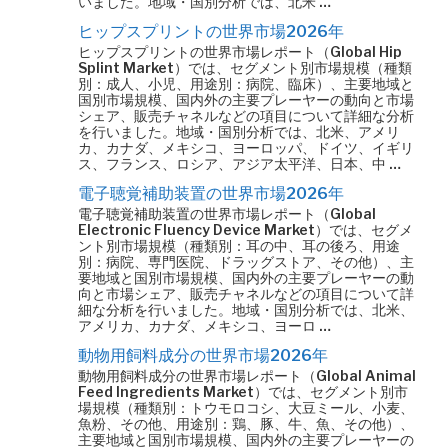
いました。地域・国別分析では、北米 …
ヒップスプリントの世界市場2026年
ヒップスプリントの世界市場レポート（Global Hip
Splint Market）では、セグメント別市場規模（種類
別：成人、小児、用途別：病院、臨床）、主要地域と
国別市場規模、国内外の主要プレーヤーの動向と市場
シェア、販売チャネルなどの項目について詳細な分析
を行いました。地域・国別分析では、北米、アメリ
カ、カナダ、メキシコ、ヨーロッパ、ドイツ、イギリ
ス、フランス、ロシア、アジア太平洋、日本、中 …
電子聴覚補助装置の世界市場2026年
電子聴覚補助装置の世界市場レポート（Global
Electronic Fluency Device Market）では、セグメ
ント別市場規模（種類別：耳の中、耳の後ろ、用途
別：病院、専門医院、ドラッグストア、その他）、主
要地域と国別市場規模、国内外の主要プレーヤーの動
向と市場シェア、販売チャネルなどの項目について詳
細な分析を行いました。地域・国別分析では、北米、
アメリカ、カナダ、メキシコ、ヨーロ …
動物用飼料成分の世界市場2026年
動物用飼料成分の世界市場レポート（Global Animal
Feed Ingredients Market）では、セグメント別市
場規模（種類別：トウモロコシ、大豆ミール、小麦、
魚粉、その他、用途別：鶏、豚、牛、魚、その他）、
主要地域と国別市場規模、国内外の主要プレーヤーの