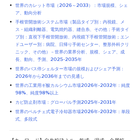
世界のカレット市場（2026～2033）：市場規模、シェ
ア、動向分析
手根管開放術システム市場（製品タイプ別：内視鏡、メ
ス・組織剥離器、電気焼灼器、縫合糸、その他；手術タイ
プ別：直視下手根管開放術、内視鏡下手根管開放術；エン
ドユーザー別：病院、日帰り手術センター、整形外科クリ
ニック、その他）－世界の業界分析、規模、シェア、成
長、動向、予測、2025-2035年
世界のバス停シェルター市場の規模およびシェア予測：
2026年から2036年までの見通し
世界の工業用ギ酸カルシウム市場2026年-2032年：純度
98%、純度98%以上
カビ防止剤市場：グローバル予測2025年-2031年
世界のペルチェ式電子冷却器市場2026年-2032年：単段
式、多段式