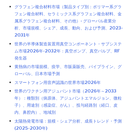
グラフェン複合材料市場（製品タイプ別：ポリマー系グラ
フェン複合材料、セラミックス系グラフェン複合材料、金
属系グラフェン複合材料、その他）- グローバル産業分
析、市場規模、シェア、成長、動向、および予測、2023-
2031年
世界の半導体製造装置用真空コンポーネント・サブシステ
ム市場2026年-2032年：真空ポンプ、真空バルブ、RF
発生器
黄熱病の市場規模、疫学、市販薬販売、パイプライン、グ
ローバル、日本市場予測
スマートフォン用音声認識の世界市場2026年
世界のワクチン用アジュバント市場（2026年～2033
年）：種類別（病原体、アジュバントエマルジョン、微粒
子）、用途別（感染症、がん）、投与経路別（経口、皮
内、鼻腔内）、地域別
太陽熱発電市場：規模・シェア分析、成長トレンド・予測
(2025-2030年)