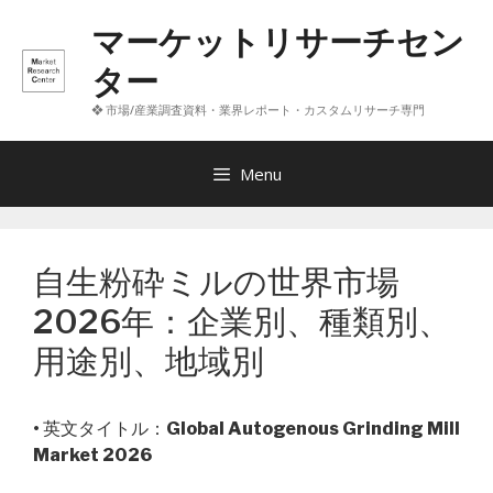
コ
マーケットリサーチセン
ン
テ
ター
ン
❖ 市場/産業調査資料・業界レポート・カスタムリサーチ専門
ツ
へ
ス
Menu
キ
ッ
プ
自生粉砕ミルの世界市場
2026年：企業別、種類別、
用途別、地域別
• 英文タイトル：
Global Autogenous Grinding Mill
Market 2026