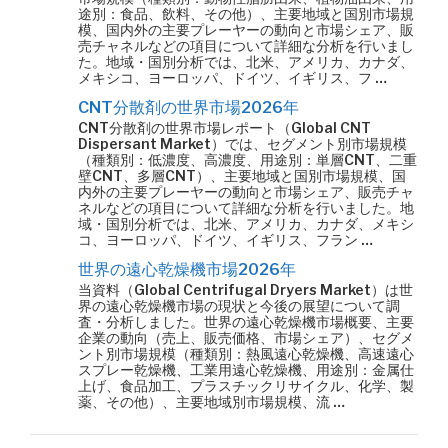
途別：食品、飲料、その他）、主要地域と国別市場規
模、国内外の主要プレーヤーの動向と市場シェア、販
売チャネルなどの項目について詳細な分析を行いまし
た。地域・国別分析では、北米、アメリカ、カナダ、
メキシコ、ヨーロッパ、ドイツ、イギリス、フ …
CNT分散剤の世界市場2026年
CNT分散剤の世界市場レポート（Global CNT
Dispersant Market）では、セグメント別市場規模
（種類別：低濃度、高濃度、用途別：単層CNT、二重
壁CNT、多層CNT）、主要地域と国別市場規模、国
内外の主要プレーヤーの動向と市場シェア、販売チャ
ネルなどの項目について詳細な分析を行いました。地
域・国別分析では、北米、アメリカ、カナダ、メキシ
コ、ヨーロッパ、ドイツ、イギリス、フラン …
世界の遠心乾燥機市場2026年
当資料（Global Centrifugal Dryers Market）は世
界の遠心乾燥機市場の現状と今後の展望について調
査・分析しました。世界の遠心乾燥機市場概要、主要
企業の動向（売上、販売価格、市場シェア）、セグメ
ント別市場規模（種類別：熱風遠心乾燥機、高速遠心
スプレー乾燥機、工業用遠心乾燥機、用途別：金属仕
上げ、食品加工、プラスチックリサイクル、化学、製
薬、その他）、主要地域別市場規模、流 …