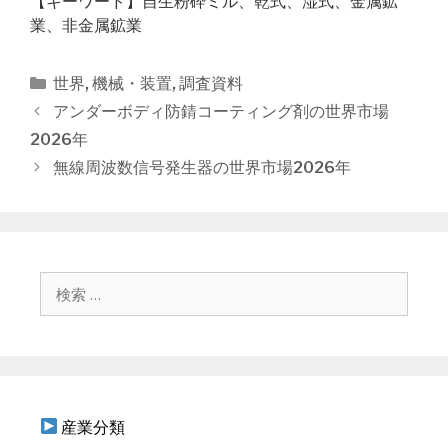
【キーワード】自生粉砕ミル、乾式、湿式、金属鉱
業、非金属鉱業
カ
世界
,
機械・装置
,
調査資料
テ
投
アンダーボディ防錆コーティング剤の世界市場
ゴ
稿
2026年
リ
ナ
無線周波数信号発生器の世界市場2026年
ー
ビ
ゲ
ー
シ
ョ
検
ン
索
:
産業分類