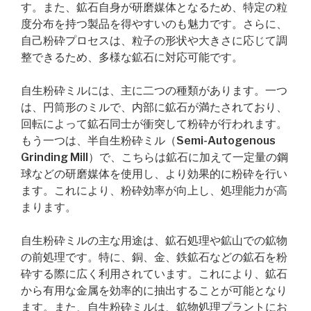
す。また、鉱石自身が研磨媒体となるため、特定の粒
度分布を持つ製品を得やすいのも魅力です。さらに、
自己粉砕プロセスは、粒子の形状や大きさに応じて調
整できるため、多様な鉱石に対応可能です。
自生粉砕ミルには、主に二つの種類があります。一つ
は、円筒形のミルで、内部に鉱石が満たされており、
回転によって鉱石同士が衝突して粉砕が行われます。
もう一つは、半自生粉砕ミル（Semi-Autogenous
Grinding Mill）で、こちらは鉱石に加えて一定量の鋼
球などの研磨媒体を使用し、より効果的に粉砕を行い
ます。これにより、粉砕効率が向上し、処理能力が高
まります。
自生粉砕ミルの主な用途は、鉱石処理や鉱山での鉱物
の前処理です。特に、銅、金、鉄鉱石などの鉱石を粉
砕する際に広く利用されています。これにより、鉱石
から有用な金属を効率的に抽出することが可能となり
ます。また、自生粉砕ミルは、鉱物処理プラントにお