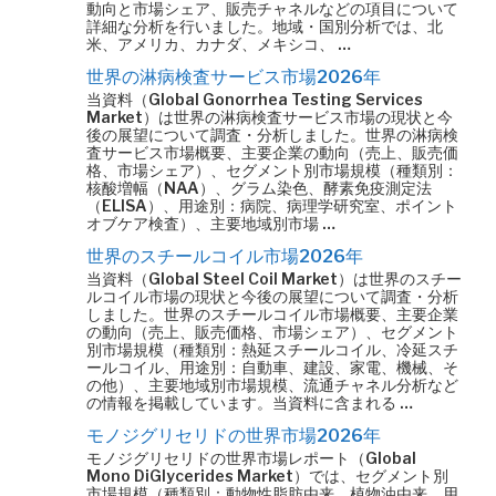
動向と市場シェア、販売チャネルなどの項目について
詳細な分析を行いました。地域・国別分析では、北
米、アメリカ、カナダ、メキシコ、 …
世界の淋病検査サービス市場2026年
当資料（Global Gonorrhea Testing Services
Market）は世界の淋病検査サービス市場の現状と今
後の展望について調査・分析しました。世界の淋病検
査サービス市場概要、主要企業の動向（売上、販売価
格、市場シェア）、セグメント別市場規模（種類別：
核酸増幅（NAA）、グラム染色、酵素免疫測定法
（ELISA）、用途別：病院、病理学研究室、ポイント
オブケア検査）、主要地域別市場 …
世界のスチールコイル市場2026年
当資料（Global Steel Coil Market）は世界のスチー
ルコイル市場の現状と今後の展望について調査・分析
しました。世界のスチールコイル市場概要、主要企業
の動向（売上、販売価格、市場シェア）、セグメント
別市場規模（種類別：熱延スチールコイル、冷延スチ
ールコイル、用途別：自動車、建設、家電、機械、そ
の他）、主要地域別市場規模、流通チャネル分析など
の情報を掲載しています。当資料に含まれる …
モノジグリセリドの世界市場2026年
モノジグリセリドの世界市場レポート（Global
Mono DiGlycerides Market）では、セグメント別
市場規模（種類別：動物性脂肪由来、植物油由来、用