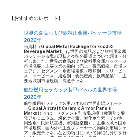
【おすすめのレポート】
世界の食品および飲料用金属パッケージ市場
2026年
当資料（Global Metal Package for Food &
Beverage Market）は世界の食品および飲料用金属
パッケージ市場の現状と今後の展望について調査・分
析しました。世界の食品および飲料用金属パッケージ
市場概要、主要企業の動向（売上、販売価格、市場シ
ェア）、セグメント別市場規模（種類別：スリーピー
ス、ツーピース、用途別：食品産業、飲料産業）、主
要地域別市場規模、流通チャネ …
航空機用セラミック装甲パネルの世界市場
2026年
航空機用セラミック装甲パネルの世界市場レポート
（Global Aircraft Ceramic Armor Panels
Market）では、セグメント別市場規模（種類別：酸
化アルミニウム、炭化ケイ素、炭化ホウ素、その他、
用途別：民間航空機、軍用航空機）、主要地域と国別
市場規模、国内外の主要プレーヤーの動向と市場シェ
ア、販売チャネルなどの項目について詳細な分析を行