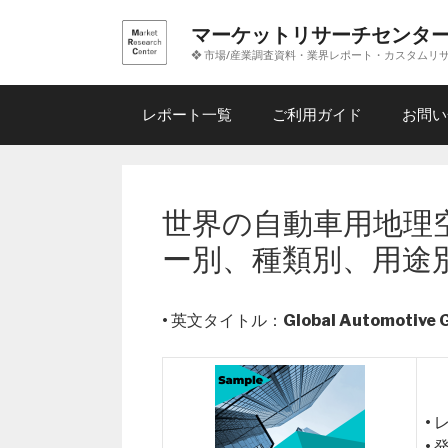
コ
マーケットリサーチセンタ
ン
❖ 市場/産業調査資料・業界レポート・カスタムリ
テ
ン
ツ
レポート一覧
ご利用ガイド
お問い
へ
ス
キ
ッ
世界の自動車用地理空
プ
ー別、種類別、用途
• 英文タイトル：
Global Automotive 
•
•