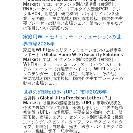
Market）では、セグメント別市場規模（種類別：
RNAシーケンシング、リアルタイム定量PCR、デジ
タルPCR、用途別：研究機関、バイオサイエンス企
業、その他）、主要地域と国別市場規模、国内外の主
要プレーヤーの動向と市場シェア、販売チャネルなど
の項目について詳細な分 …
家庭用Wi-Fiセキュリティソリューションの世
界市場2026年
家庭用Wi-Fiセキュリティソリューションの世界市場
レポート（Global Home Wi-Fi Security Solutions
Market）では、セグメント別市場規模（種類別：
Wi-Fiルーター、モデム・ルーター（デバイス）、モ
デム・ルーター（分離型デバイス）、Wi-Fiレンジエ
クステンダー、用途別：住宅、商業ビル、その他）、
主要地域と国別市場規模、国内外の主要プレーヤーの
動向と市場シェ …
世界の超精密旋盤（UPL）市場2026年
当資料（Global Ultra Precision Lathe (UPL)
Market）は世界の超精密旋盤（UPL）市場の現状と
今後の展望について調査・分析しました。世界の超精
密旋盤（UPL）市場概要、主要企業の動向（売上、販
売価格、市場シェア）、セグメント別市場規模（種類
別：シングルスピンドルタイプ、マルチスピンドルタ
イプ、用途別：自動車、光学、医療・バイオテクノロ
ジー、機械、電子、航空宇宙 …