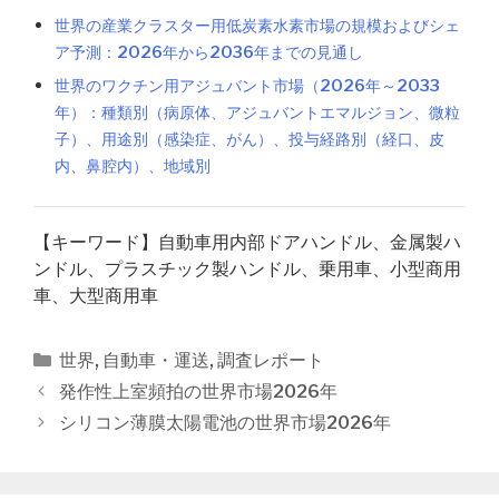
世界の産業クラスター用低炭素水素市場の規模およびシェ
ア予測：2026年から2036年までの見通し
世界のワクチン用アジュバント市場（2026年～2033
年）：種類別（病原体、アジュバントエマルジョン、微粒
子）、用途別（感染症、がん）、投与経路別（経口、皮
内、鼻腔内）、地域別
【キーワード】自動車用内部ドアハンドル、金属製ハ
ンドル、プラスチック製ハンドル、乗用車、小型商用
車、大型商用車
カ
世界
,
自動車・運送
,
調査レポート
テ
投
発作性上室頻拍の世界市場2026年
ゴ
稿
シリコン薄膜太陽電池の世界市場2026年
リ
ナ
ー
ビ
ゲ