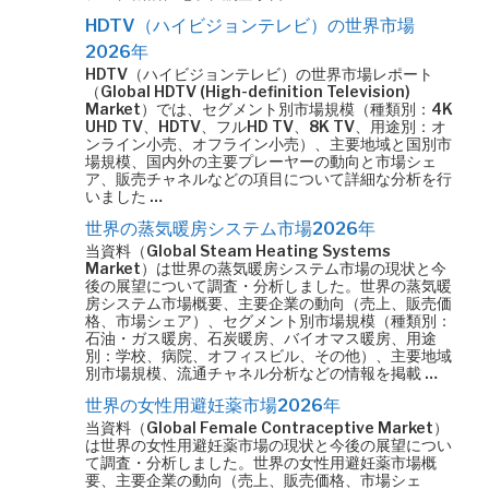
HDTV（ハイビジョンテレビ）の世界市場
2026年
HDTV（ハイビジョンテレビ）の世界市場レポート
（Global HDTV (High-definition Television)
Market）では、セグメント別市場規模（種類別：4K
UHD TV、HDTV、フルHD TV、8K TV、用途別：オ
ンライン小売、オフライン小売）、主要地域と国別市
場規模、国内外の主要プレーヤーの動向と市場シェ
ア、販売チャネルなどの項目について詳細な分析を行
いました …
世界の蒸気暖房システム市場2026年
当資料（Global Steam Heating Systems
Market）は世界の蒸気暖房システム市場の現状と今
後の展望について調査・分析しました。世界の蒸気暖
房システム市場概要、主要企業の動向（売上、販売価
格、市場シェア）、セグメント別市場規模（種類別：
石油・ガス暖房、石炭暖房、バイオマス暖房、用途
別：学校、病院、オフィスビル、その他）、主要地域
別市場規模、流通チャネル分析などの情報を掲載 …
世界の女性用避妊薬市場2026年
当資料（Global Female Contraceptive Market）
は世界の女性用避妊薬市場の現状と今後の展望につい
て調査・分析しました。世界の女性用避妊薬市場概
要、主要企業の動向（売上、販売価格、市場シェ