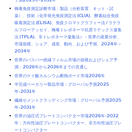
梅毒免疫測定診断市場：製品（分析装置、キット・試
薬）、技術（化学発光免疫測定法 (CLIA)、酵素結合免疫
吸着測定法 (ELISA)、免疫クロマトグラフィー法 / ラテラ
ルフローアッセイ、梅毒トレポネーマ抗原ラテックス凝集
法 (TPLA)、非トレポネーマ凝集法）－世界の産業分析、
市場規模、シェア、成長、動向、および予測、2024年～
2034年
世界のバスバー絶縁フィルム市場の規模およびシェア予
測：2026年から2036年までの見通し
世界のケイ酸カルシウム断熱ボード市場2026年
半完成ベーカリー製品市場：グローバル予測2025
年-2031年
繊維セメントクラッディング市場：グローバル予測2025
年-2031年
世界の油圧式プレートコンパクター市場2026年-2032
年：方向性油圧プレートコンパクター、非方向性油圧プレ
ートコンパクター