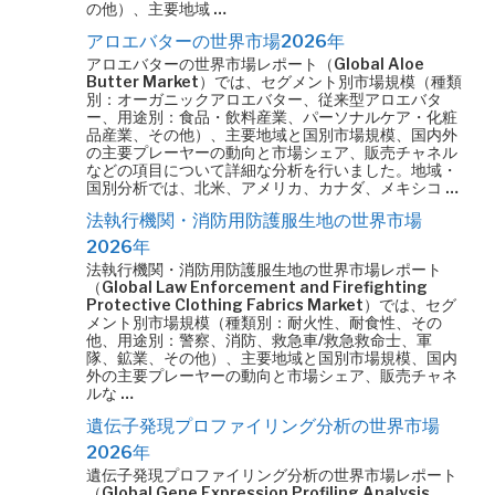
の他）、主要地域 …
アロエバターの世界市場2026年
アロエバターの世界市場レポート（Global Aloe
Butter Market）では、セグメント別市場規模（種類
別：オーガニックアロエバター、従来型アロエバタ
ー、用途別：食品・飲料産業、パーソナルケア・化粧
品産業、その他）、主要地域と国別市場規模、国内外
の主要プレーヤーの動向と市場シェア、販売チャネル
などの項目について詳細な分析を行いました。地域・
国別分析では、北米、アメリカ、カナダ、メキシコ …
法執行機関・消防用防護服生地の世界市場
2026年
法執行機関・消防用防護服生地の世界市場レポート
（Global Law Enforcement and Firefighting
Protective Clothing Fabrics Market）では、セグ
メント別市場規模（種類別：耐火性、耐食性、その
他、用途別：警察、消防、救急車/救急救命士、軍
隊、鉱業、その他）、主要地域と国別市場規模、国内
外の主要プレーヤーの動向と市場シェア、販売チャネ
ルな …
遺伝子発現プロファイリング分析の世界市場
2026年
遺伝子発現プロファイリング分析の世界市場レポート
（Global Gene Expression Profiling Analysis