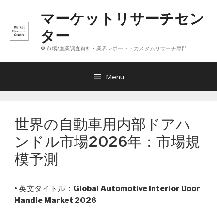
コ
マーケットリサーチセン
ン
テ
ター
ン
❖ 市場/産業調査資料・業界レポート・カスタムリサーチ専門
ツ
へ
ス
Menu
キ
ッ
プ
世界の自動車用内部ドアハ
ンドル市場2026年：市場規
模予測
• 英文タイトル：
Global Automotive Interior Door
Handle Market 2026