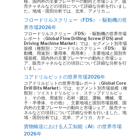
模、国内外の主要プレーヤーの動向と市場シェア、販
売チャネルなどの項目について詳細な分析を行いまし
た。地域・国別分析では、北米、アメリカ …
フロードリルスクリュー（FDS）・駆動機の世
界市場2026年
フロードリルスクリュー（FDS）・駆動機の世界市場
レポート（Global Flow Drilling Screw (FDS) and
Driving Machine Market）では、セグメント別市場
規模（種類別：フロードリルスクリュー（FDS）、駆
動機、用途別：乗用車、商用車）、主要地域と国別市
場規模、国内外の主要プレーヤーの動向と市場シェ
ア、販売チャネルなどの項目について詳細な分析を行
いまし …
コアドリルビットの世界市場2026年
コアドリルビットの世界市場レポート（Global Core
Drill Bits Market）では、セグメント別市場規模（種
類別：ツイストドリルビット、ステップドリルビッ
ト、その他、用途別：石材・建設、運輸、機械、電
子・半導体、その他）、主要地域と国別市場規模、国
内外の主要プレーヤーの動向と市場シェア、販売チャ
ネルなどの項目について詳細な分析を行いました。地
域・国別分析では、北米、アメリカ、カナ …
貨物輸送における人工知能（AI）の世界市場
2026年