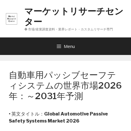
コ
マーケットリサーチセン
ン
テ
ター
ン
❖ 市場/産業調査資料・業界レポート・カスタムリサーチ専門
ツ
へ
ス
Menu
キ
ッ
プ
自動車用パッシブセーフテ
ィシステムの世界市場2026
年：～2031年予測
• 英文タイトル：
Global Automotive Passive
Safety Systems Market 2026