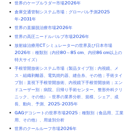
世界のケーブルラダー市場2026年
倉庫交通管制システム市場：グローバル予測2025
年-2031年
世界の直腸脱治療市場2026年
世界の高圧ニードルバルブ市場2026年
放射線治療用CTシミュレーターの世界及び日本市場
2026年：種類別（内径80～85 cm、内径86 cm以上の
特大サイズ）
手根管開放術システム市場（製品タイプ別：内視鏡、メ
ス・組織剥離器、電気焼灼器、縫合糸、その他；手術タイ
プ別：直視下手根管開放術、内視鏡下手根管開放術；エン
ドユーザー別：病院、日帰り手術センター、整形外科クリ
ニック、その他）－世界の業界分析、規模、シェア、成
長、動向、予測、2025-2035年
GAGデコシートの世界市場2025：種類別（食品用、工業
用、その他）、用途別分析
世界のクールルーフ市場2026年