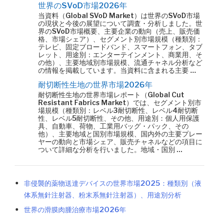
世界のSVoD市場2026年
当資料（Global SVoD Market）は世界のSVoD市場
の現状と今後の展望について調査・分析しました。世
界のSVoD市場概要、主要企業の動向（売上、販売価
格、市場シェア）、セグメント別市場規模（種類別：
テレビ、固定ブロードバンド、スマートフォン、タブ
レット、用途別：エンターテインメント、商業用、そ
の他）、主要地域別市場規模、流通チャネル分析など
の情報を掲載しています。当資料に含まれる主要 …
耐切断性生地の世界市場2026年
耐切断性生地の世界市場レポート（Global Cut
Resistant Fabrics Market）では、セグメント別市
場規模（種類別：レベル3耐切断性、レベル4耐切断
性、レベル5耐切断性、その他、用途別：個人用保護
具、自動車、荷物、工業用バッグ・パック、その
他）、主要地域と国別市場規模、国内外の主要プレー
ヤーの動向と市場シェア、販売チャネルなどの項目に
ついて詳細な分析を行いました。地域・国別 …
非侵襲的薬物送達デバイスの世界市場2025：種類別（液
体系無針注射器、粉末系無針注射器）、用途別分析
世界の滑膜肉腫治療市場2026年