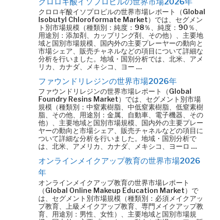
クロロギ酸イソプロピルの世界市場2026年
クロロギ酸イソプロピルの世界市場レポート（Global
Isobutyl Chloroformate Market）では、セグメン
ト別市場規模（種類別：純度：98％、純度：90％、
用途別：添加剤、カップリング剤、その他）、主要地
域と国別市場規模、国内外の主要プレーヤーの動向と
市場シェア、販売チャネルなどの項目について詳細な
分析を行いました。地域・国別分析では、北米、アメ
リカ、カナダ、メキシコ、ヨー …
ファウンドリレジンの世界市場2026年
ファウンドリレジンの世界市場レポート（Global
Foundry Resins Market）では、セグメント別市場
規模（種類別：中窒素樹脂、中低窒素樹脂、低窒素樹
脂、その他、用途別：金属、自動車、電子機器、その
他）、主要地域と国別市場規模、国内外の主要プレー
ヤーの動向と市場シェア、販売チャネルなどの項目に
ついて詳細な分析を行いました。地域・国別分析で
は、北米、アメリカ、カナダ、メキシコ、ヨーロ …
オンラインメイクアップ教育の世界市場2026
年
オンラインメイクアップ教育の世界市場レポート
（Global Online Makeup Education Market）で
は、セグメント別市場規模（種類別：必須メイクアッ
プ教育、上級メイクアップ教育、専門メイクアップ教
育、用途別：男性、女性）、主要地域と国別市場規