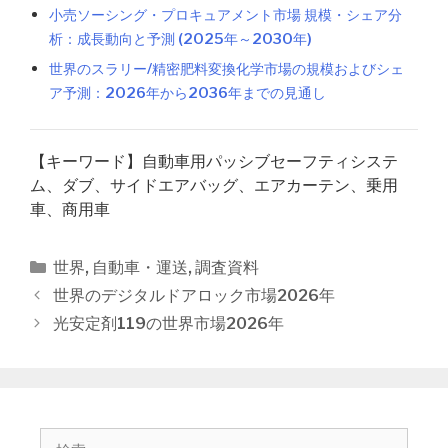
小売ソーシング・プロキュアメント市場 規模・シェア分
析：成長動向と予測 (2025年～2030年)
世界のスラリー/精密肥料変換化学市場の規模およびシェ
ア予測：2026年から2036年までの見通し
【キーワード】自動車用パッシブセーフティシステ
ム、ダブ、サイドエアバッグ、エアカーテン、乗用
車、商用車
カ
世界
,
自動車・運送
,
調査資料
テ
投
世界のデジタルドアロック市場2026年
ゴ
稿
光安定剤119の世界市場2026年
リ
ナ
ー
ビ
ゲ
ー
シ
検