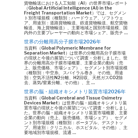
貨物輸送における人工知能（AI）の世界市場レポート
（Global Artificial Intelligence (AI) in the
Freight Transportation Market）では、セグメン
ト別市場規模（種類別：ハードウェア、ソフトウェ
ア、用途別：道路貨物輸送、鉄道貨物輸送、航空貨物
輸送、海上貨物輸送）、主要地域と国別市場規模、国
内外の主要プレーヤーの動向と市場シェア、販売チ …
世界の分離用高分子膜市場2026年
当資料（Global Polymeric Membrane for
Separation Market）は世界の分離用高分子膜市場
の現状と今後の展望について調査・分析しました。世
界の分離用高分子膜市場概要、主要企業の動向（売
上、販売価格、市場シェア）、セグメント別市場規模
（種類別：中空糸、スパイラル巻き、その他、用途
別：空気不活性N2分離、H2回収、天然ガスCO2除
去、蒸気/窒素分離、その他）、主 …
世界の脳・組織オキシメトリ装置市場2026年
当資料（Global Cerebral and Tissue Oximetry
Devices Market）は世界の脳・組織オキシメトリ装
置市場の現状と今後の展望について調査・分析しまし
た。世界の脳・組織オキシメトリ装置市場概要、主要
企業の動向（売上、販売価格、市場シェア）、セグメ
ント別市場規模（種類別：ポータブル、デスクトッ
プ、用途別：クリニカル、ホスピタル、その他）、主
要地域別市場規模、流通 …