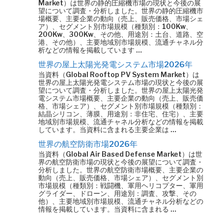
Market）は世界の静的圧縮機市場の現状と今後の展
望について調査・分析しました。世界の静的圧縮機市
場概要、主要企業の動向（売上、販売価格、市場シェ
ア）、セグメント別市場規模（種類別：100Kw、
200Kw、300Kw、その他、用途別：土台、道路、空
港、その他）、主要地域別市場規模、流通チャネル分
析などの情報を掲載しています …
世界の屋上太陽光発電システム市場2026年
当資料（Global Rooftop PV System Market）は
世界の屋上太陽光発電システム市場の現状と今後の展
望について調査・分析しました。世界の屋上太陽光発
電システム市場概要、主要企業の動向（売上、販売価
格、市場シェア）、セグメント別市場規模（種類別：
結晶シリコン、薄膜、用途別：非住宅、住宅）、主要
地域別市場規模、流通チャネル分析などの情報を掲載
しています。当資料に含まれる主要企業は …
世界の航空防衛市場2026年
当資料（Global Air Based Defense Market）は世
界の航空防衛市場の現状と今後の展望について調査・
分析しました。世界の航空防衛市場概要、主要企業の
動向（売上、販売価格、市場シェア）、セグメント別
市場規模（種類別：戦闘機、軍用ヘリコプター、軍用
グライダー、ドローン、用途別：調査、攻撃、その
他）、主要地域別市場規模、流通チャネル分析などの
情報を掲載しています。当資料に含まれる …