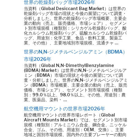
世界の乾燥剤バッグ市場2026年
当資料（Global Desiccant Bag Market）は世界の
乾燥剤バッグ市場の現状と今後の展望について調査・
分析しました。世界の乾燥剤バッグ市場概要、主要企
業の動向（売上、販売価格、市場シェア）、セグメン
ト別市場規模（種類別：シリカゲル乾燥剤バッグ、酸
化カルシウム乾燥剤バッグ、硫酸カルシウム乾燥剤バ
ッグ、用途別：化学工業、食品・飲料工業、製薬工
業、その他）、主要地域別市場規模、流通チャ …
世界のN,N-ジメチルベンジルアミン（BDMA）
市場2026年
当資料（Global N,N-DimethylBenzylamine
(BDMA) Market）は世界のN,N-ジメチルベンジルア
ミン（BDMA）市場の現状と今後の展望について調
査・分析しました。世界のN,N-ジメチルベンジルアミ
ン（BDMA）市場概要、主要企業の動向（売上、販売
価格、市場シェア）、セグメント別市場規模（種類
別：99.0％以上、98.0％以上、その他、用途別：農
業、医薬品、染料・ …
航空機用マウントの世界市場2026年
航空機用マウントの世界市場レポート（Global
Aircraft Mounts Market）では、セグメント別市場
規模（種類別：アルミニウム合金、鋼合金、ニッケル
合金、ゴム、その他、用途別：OEM、交換）、主要
地域と国別市場規模、国内外の主要プレーヤーの動向