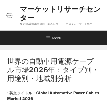
コ
マーケットリサーチセン
ン
テ
ター
ン
❖ 市場/産業調査資料・業界レポート・カスタムリサーチ専門
ツ
へ
ス
Menu
キ
ッ
プ
世界の自動車用電源ケーブ
ル市場2026年：タイプ別・
用途別・地域別分析
• 英文タイトル：
Global Automotive Power Cables
Market 2026