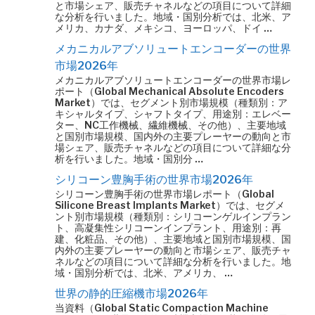
と市場シェア、販売チャネルなどの項目について詳細
な分析を行いました。地域・国別分析では、北米、ア
メリカ、カナダ、メキシコ、ヨーロッパ、ドイ …
メカニカルアブソリュートエンコーダーの世界
市場2026年
メカニカルアブソリュートエンコーダーの世界市場レ
ポート（Global Mechanical Absolute Encoders
Market）では、セグメント別市場規模（種類別：ア
キシャルタイプ、シャフトタイプ、用途別：エレベー
ター、NC工作機械、繊維機械、その他）、主要地域
と国別市場規模、国内外の主要プレーヤーの動向と市
場シェア、販売チャネルなどの項目について詳細な分
析を行いました。地域・国別分 …
シリコーン豊胸手術の世界市場2026年
シリコーン豊胸手術の世界市場レポート（Global
Silicone Breast Implants Market）では、セグメ
ント別市場規模（種類別：シリコーンゲルインプラン
ト、高凝集性シリコーンインプラント、用途別：再
建、化粧品、その他）、主要地域と国別市場規模、国
内外の主要プレーヤーの動向と市場シェア、販売チャ
ネルなどの項目について詳細な分析を行いました。地
域・国別分析では、北米、アメリカ、 …
世界の静的圧縮機市場2026年
当資料（Global Static Compaction Machine