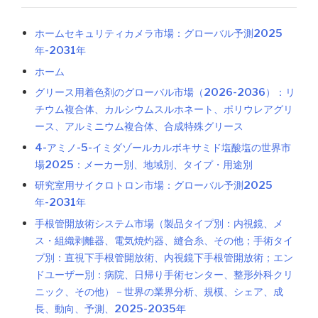
ホームセキュリティカメラ市場：グローバル予測2025
年-2031年
ホーム
グリース用着色剤のグローバル市場（2026-2036）：リ
チウム複合体、カルシウムスルホネート、ポリウレアグリ
ース、アルミニウム複合体、合成特殊グリース
4-アミノ-5-イミダゾールカルボキサミド塩酸塩の世界市
場2025：メーカー別、地域別、タイプ・用途別
研究室用サイクロトロン市場：グローバル予測2025
年-2031年
手根管開放術システム市場（製品タイプ別：内視鏡、メ
ス・組織剥離器、電気焼灼器、縫合糸、その他；手術タイ
プ別：直視下手根管開放術、内視鏡下手根管開放術；エン
ドユーザー別：病院、日帰り手術センター、整形外科クリ
ニック、その他）－世界の業界分析、規模、シェア、成
長、動向、予測、2025-2035年