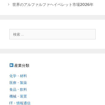
ゴ
稿
世界のアルファルファヘイペレット市場2026年
リ
ナ
ー
ビ
ゲ
ー
シ
検
ョ
索
ン
:
産業分類
化学・材料
医療・製薬
食品・飲料
機械・装置
IT・情報通信