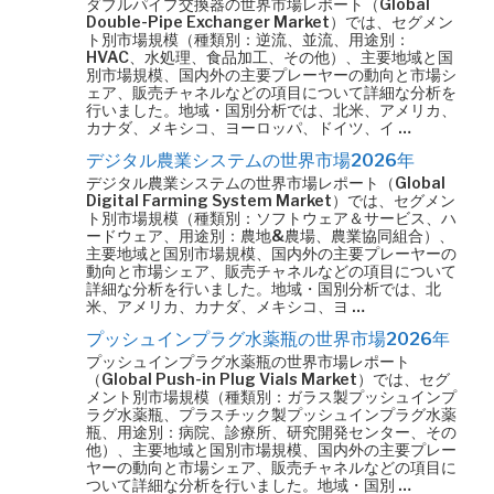
ダブルパイプ交換器の世界市場レポート（Global
Double-Pipe Exchanger Market）では、セグメン
ト別市場規模（種類別：逆流、並流、用途別：
HVAC、水処理、食品加工、その他）、主要地域と国
別市場規模、国内外の主要プレーヤーの動向と市場シ
ェア、販売チャネルなどの項目について詳細な分析を
行いました。地域・国別分析では、北米、アメリカ、
カナダ、メキシコ、ヨーロッパ、ドイツ、イ …
デジタル農業システムの世界市場2026年
デジタル農業システムの世界市場レポート（Global
Digital Farming System Market）では、セグメン
ト別市場規模（種類別：ソフトウェア＆サービス、ハ
ードウェア、用途別：農地&農場、農業協同組合）、
主要地域と国別市場規模、国内外の主要プレーヤーの
動向と市場シェア、販売チャネルなどの項目について
詳細な分析を行いました。地域・国別分析では、北
米、アメリカ、カナダ、メキシコ、ヨ …
プッシュインプラグ水薬瓶の世界市場2026年
プッシュインプラグ水薬瓶の世界市場レポート
（Global Push-in Plug Vials Market）では、セグ
メント別市場規模（種類別：ガラス製プッシュインプ
ラグ水薬瓶、プラスチック製プッシュインプラグ水薬
瓶、用途別：病院、診療所、研究開発センター、その
他）、主要地域と国別市場規模、国内外の主要プレー
ヤーの動向と市場シェア、販売チャネルなどの項目に
ついて詳細な分析を行いました。地域・国別 …