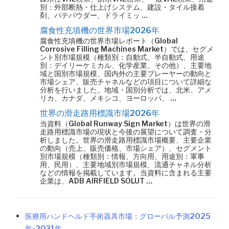
別：外部断熱・仕上げシステム、建設・タイル接着
剤、パテパウダー、ドライミッ …
腐食性充填機の世界市場2026年
腐食性充填機の世界市場レポート（Global
Corrosive Filling Machines Market）では、セグメ
ント別市場規模（種類別：自動式、半自動式、用途
別：デイリーケミカル、化学産業、その他）、主要地
域と国別市場規模、国内外の主要プレーヤーの動向と
市場シェア、販売チャネルなどの項目について詳細な
分析を行いました。地域・国別分析では、北米、アメ
リカ、カナダ、メキシコ、ヨーロッパ、 …
世界の滑走路用標識市場2026年
当資料（Global Runway Sign Market）は世界の滑
走路用標識市場の現状と今後の展望について調査・分
析しました。世界の滑走路用標識市場概要、主要企業
の動向（売上、販売価格、市場シェア）、セグメント
別市場規模（種類別：情報、方向用、用途別：軍事
用、民用）、主要地域別市場規模、流通チャネル分析
などの情報を掲載しています。当資料に含まれる主要
企業は、ADB AIRFIELD SOLUT …
医療用ハンドヘルド手術器具市場：グローバル予測2025
年-2031年