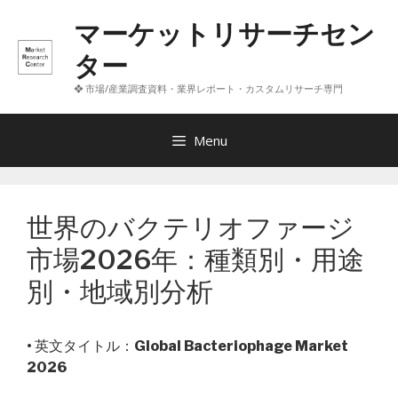
コ
マーケットリサーチセン
ン
テ
ター
ン
❖ 市場/産業調査資料・業界レポート・カスタムリサーチ専門
ツ
へ
ス
Menu
キ
ッ
プ
世界のバクテリオファージ
市場2026年：種類別・用途
別・地域別分析
• 英文タイトル：
Global Bacteriophage Market
2026