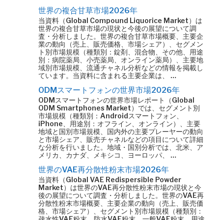
世界の複合甘草市場2026年
当資料（Global Compound Liquorice Market）は
世界の複合甘草市場の現状と今後の展望について調
査・分析しました。世界の複合甘草市場概要、主要企
業の動向（売上、販売価格、市場シェア）、セグメン
ト別市場規模（種類別：錠剤、混合物、その他、用途
別：病院薬局、小売薬局、オンライン薬局）、主要地
域別市場規模、流通チャネル分析などの情報を掲載し
ています。当資料に含まれる主要企業は、 …
ODMスマートフォンの世界市場2026年
ODMスマートフォンの世界市場レポート（Global
ODM Smartphones Market）では、セグメント別
市場規模（種類別：Androidスマートフォン、
iPhone、用途別：オフライン、オンライン）、主要
地域と国別市場規模、国内外の主要プレーヤーの動向
と市場シェア、販売チャネルなどの項目について詳細
な分析を行いました。地域・国別分析では、北米、ア
メリカ、カナダ、メキシコ、ヨーロッパ、 …
世界のVAE再分散性粉末市場2026年
当資料（Global VAE Redispersible Powder
Market）は世界のVAE再分散性粉末市場の現状と今
後の展望について調査・分析しました。世界のVAE再
分散性粉末市場概要、主要企業の動向（売上、販売価
格、市場シェア）、セグメント別市場規模（種類別：
疎水性VAE粉末、防水VAE粉末、一般VAE粉末、用途