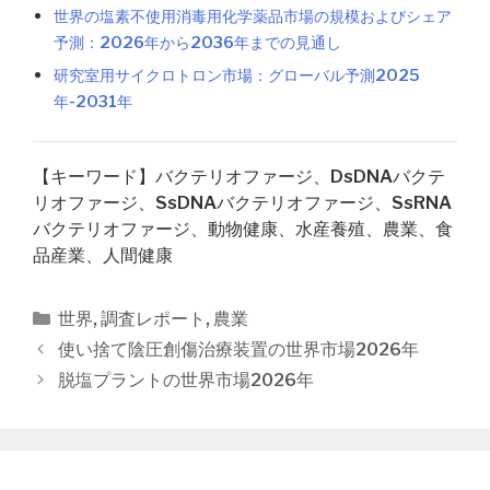
世界の塩素不使用消毒用化学薬品市場の規模およびシェア
予測：2026年から2036年までの見通し
研究室用サイクロトロン市場：グローバル予測2025
年-2031年
【キーワード】バクテリオファージ、DsDNAバクテ
リオファージ、SsDNAバクテリオファージ、SsRNA
バクテリオファージ、動物健康、水産養殖、農業、食
品産業、人間健康
カ
世界
,
調査レポート
,
農業
テ
投
使い捨て陰圧創傷治療装置の世界市場2026年
ゴ
稿
脱塩プラントの世界市場2026年
リ
ナ
ー
ビ
ゲ
ー