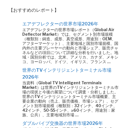
【おすすめのレポート】
エアデフレクターの世界市場2026年
エアデフレクターの世界市場レポート（Global Air
Deflector Market）では、セグメント別市場規模
（種類別：鋳造、成形、真空成形、用途別：OEM、
アフターマーケット）、主要地域と国別市場規模、国
内外の主要プレーヤーの動向と市場シェア、販売チャ
ネルなどの項目について詳細な分析を行いました。地
域・国別分析では、北米、アメリカ、カナダ、メキシ
コ、ヨーロッパ、ドイツ、イギリス、フランス …
世界のTVインテリジェントターミナル市場
2026年
当資料（Global TV Intelligent Terminals
Market）は世界のTVインテリジェントターミナル市
場の現状と今後の展望について調査・分析しました。
世界のTVインテリジェントターミナル市場概要、主
要企業の動向（売上、販売価格、市場シェア）、セグ
メント別市場規模（種類別：32インチ、40インチ、
42インチ、50-55インチ、≥60インチ、用途別：家
族、公共）、主要地域別市場 …
ダブルパイプ交換器の世界市場2026年