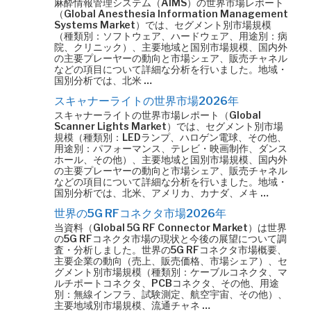
麻酔情報管理システム（AIMS）の世界市場レポート
（Global Anesthesia Information Management
Systems Market）では、セグメント別市場規模
（種類別：ソフトウェア、ハードウェア、用途別：病
院、クリニック）、主要地域と国別市場規模、国内外
の主要プレーヤーの動向と市場シェア、販売チャネル
などの項目について詳細な分析を行いました。地域・
国別分析では、北米 …
スキャナーライトの世界市場2026年
スキャナーライトの世界市場レポート（Global
Scanner Lights Market）では、セグメント別市場
規模（種類別：LEDランプ、ハロゲン電球、その他、
用途別：パフォーマンス、テレビ・映画制作、ダンス
ホール、その他）、主要地域と国別市場規模、国内外
の主要プレーヤーの動向と市場シェア、販売チャネル
などの項目について詳細な分析を行いました。地域・
国別分析では、北米、アメリカ、カナダ、メキ …
世界の5G RFコネクタ市場2026年
当資料（Global 5G RF Connector Market）は世界
の5G RFコネクタ市場の現状と今後の展望について調
査・分析しました。世界の5G RFコネクタ市場概要、
主要企業の動向（売上、販売価格、市場シェア）、セ
グメント別市場規模（種類別：ケーブルコネクタ、マ
ルチポートコネクタ、PCBコネクタ、その他、用途
別：無線インフラ、試験測定、航空宇宙、その他）、
主要地域別市場規模、流通チャネ …