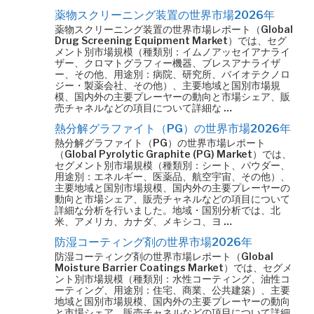
薬物スクリーニング装置の世界市場2026年
薬物スクリーニング装置の世界市場レポート（Global
Drug Screening Equipment Market）では、セグ
メント別市場規模（種類別：イムノアッセイアナライ
ザー、クロマトグラフィー機器、ブレスアナライザ
ー、その他、用途別：病院、研究所、バイオテクノロ
ジー・製薬会社、その他）、主要地域と国別市場規
模、国内外の主要プレーヤーの動向と市場シェア、販
売チャネルなどの項目について詳細な …
熱分解グラファイト（PG）の世界市場2026年
熱分解グラファイト（PG）の世界市場レポート
（Global Pyrolytic Graphite (PG) Market）では、
セグメント別市場規模（種類別：シート、パウダー、
用途別：エネルギー、医薬品、航空宇宙、その他）、
主要地域と国別市場規模、国内外の主要プレーヤーの
動向と市場シェア、販売チャネルなどの項目について
詳細な分析を行いました。地域・国別分析では、北
米、アメリカ、カナダ、メキシコ、ヨ …
防湿コーティング剤の世界市場2026年
防湿コーティング剤の世界市場レポート（Global
Moisture Barrier Coatings Market）では、セグメ
ント別市場規模（種類別：水性コーティング、油性コ
ーティング、用途別：住宅、商業、公共建築）、主要
地域と国別市場規模、国内外の主要プレーヤーの動向
と市場シェア、販売チャネルなどの項目について詳細