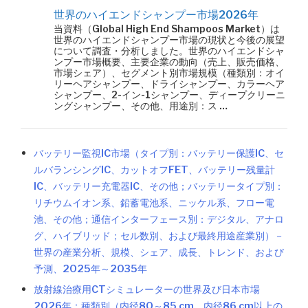
世界のハイエンドシャンプー市場2026年
当資料（Global High End Shampoos Market）は
世界のハイエンドシャンプー市場の現状と今後の展望
について調査・分析しました。世界のハイエンドシャ
ンプー市場概要、主要企業の動向（売上、販売価格、
市場シェア）、セグメント別市場規模（種類別：オイ
リーヘアシャンプー、ドライシャンプー、カラーヘア
シャンプー、2-イン-1シャンプー、ディープクリーニ
ングシャンプー、その他、用途別：ス …
バッテリー監視IC市場（タイプ別：バッテリー保護IC、セ
ルバランシングIC、カットオフFET、バッテリー残量計
IC、バッテリー充電器IC、その他；バッテリータイプ別：
リチウムイオン系、鉛蓄電池系、ニッケル系、フロー電
池、その他；通信インターフェース別：デジタル、アナロ
グ、ハイブリッド；セル数別、および最終用途産業別）－
世界の産業分析、規模、シェア、成長、トレンド、および
予測、2025年～2035年
放射線治療用CTシミュレーターの世界及び日本市場
2026年：種類別（内径80～85 cm、内径86 cm以上の