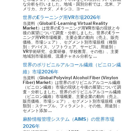
な分析を行いました。地域・国別分析では、北米、ア
メリカ、カナダ、メキシコ、ヨー …
世界のEラーニング用VR市場2026年
当資料（Global E-Learning Virtual Reality
Market）は世界のEラーニング用VR市場の現状と今
後の展望について調査・分析しました。世界のEラー
ニング用VR市場概要、主要企業の動向（売上、販売
価格、市場シェア）、セグメント別市場規模（種類
別：デバイス、ソフトウェア、サービス、用途別：
VR学術研究、企業研修、学校教育、その他）、主要
地域別市場規模、流通チャネル分析な …
世界のポリビニルアルコール繊維（ビニロン繊
維）市場2026年
当資料（Global Polyvinyl Alcohol Fiber (Vinylon
Fiber) Market）は世界のポリビニルアルコール繊維
（ビニロン繊維）市場の現状と今後の展望について調
査・分析しました。世界のポリビニルアルコール繊維
（ビニロン繊維）市場概要、主要企業の動向（売上、
販売価格、市場シェア）、セグメント別市場規模（種
類別：ステープル、フィラメント、その他、用途別：
セメント添加 …
麻酔情報管理システム（AIMS）の世界市場
2026年