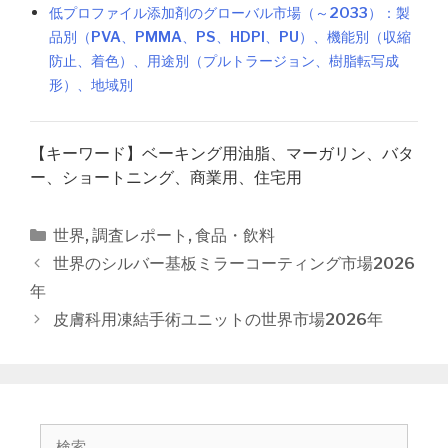
低プロファイル添加剤のグローバル市場（～2033）：製
品別（PVA、PMMA、PS、HDPI、PU）、機能別（収縮
防止、着色）、用途別（プルトラージョン、樹脂転写成
形）、地域別
【キーワード】ベーキング用油脂、マーガリン、バタ
ー、ショートニング、商業用、住宅用
カ
世界
,
調査レポート
,
食品・飲料
テ
投
世界のシルバー基板ミラーコーティング市場2026
ゴ
稿
年
リ
ナ
皮膚科用凍結手術ユニットの世界市場2026年
ー
ビ
ゲ
ー
シ
ョ
検