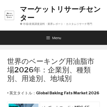
コ
マーケットリサーチセン
ン
テ
ター
ン
❖ 市場/産業調査資料・業界レポート・カスタムリサーチ専門
ツ
へ
ス
Menu
キ
ッ
プ
世界のベーキング用油脂市
場2026年：企業別、種類
別、用途別、地域別
• 英文タイトル：
Global Baking Fats Market 2026