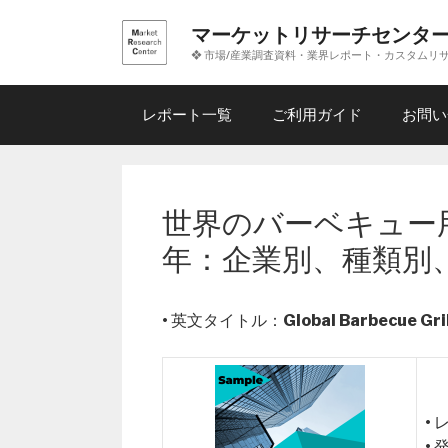
コ
マーケットリサーチセンタ
ン
❖ 市場/産業調査資料・業界レポート・カスタムリ
テ
ン
ツ
レポート一覧
ご利用ガイド
お問い
へ
ス
キ
ッ
世界のバーベキュー
プ
年：企業別、種類別
• 英文タイトル：
Global Barbecue Gri
•
•