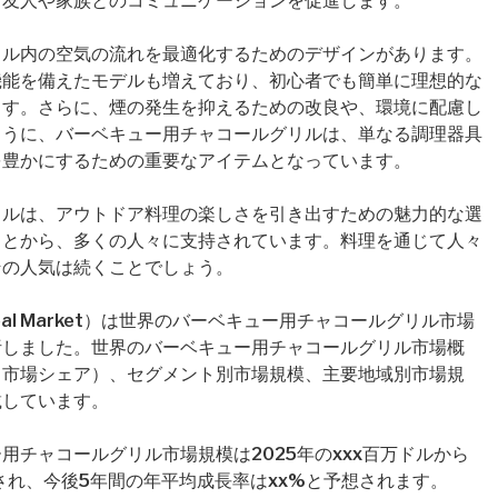
、友人や家族とのコミュニケーションを促進します。
リル内の空気の流れを最適化するためのデザインがあります。
機能を備えたモデルも増えており、初心者でも簡単に理想的な
ます。さらに、煙の発生を抑えるための改良や、環境に配慮し
ように、バーベキュー用チャコールグリルは、単なる調理器具
を豊かにするための重要なアイテムとなっています。
リルは、アウトドア料理の楽しさを引き出すための魅力的な選
ことから、多くの人々に支持されています。料理を通じて人々
その人気は続くことでしょう。
 Charcoal Market）は世界のバーベキュー用チャコールグリル市場
析しました。世界のバーベキュー用チャコールグリル市場概
、市場シェア）、セグメント別市場規模、主要地域別市場規
載しています。
用チャコールグリル市場規模は2025年のxxx百万ドルから
定され、今後5年間の年平均成長率はxx%と予想されます。