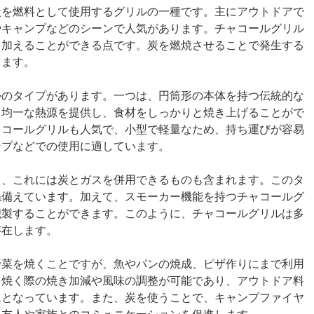
炭を燃料として使用するグリルの一種です。主にアウトドアで
やキャンプなどのシーンで人気があります。チャコールグリル
を加えることができる点です。炭を燃焼させることで発生する
ります。
かのタイプがあります。一つは、円筒形の本体を持つ伝統的な
、均一な熱源を提供し、食材をしっかりと焼き上げることがで
ャコールグリルも人気で、小型で軽量なため、持ち運びが容易
ンプなどでの使用に適しています。
り、これには炭とガスを併用できるものも含まれます。このタ
ね備えています。加えて、スモーカー機能を持つチャコールグ
燻製することができます。このように、チャコールグリルは多
存在します。
野菜を焼くことですが、魚やパンの焼成、ピザ作りにまで利用
を焼く際の焼き加減や風味の調整が可能であり、アウトドア料
ムとなっています。また、炭を使うことで、キャンプファイヤ