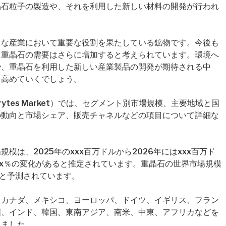
晶石粒子の製造や、それを利用した新しい材料の開発が行われ
まな産業において重要な役割を果たしている鉱物です。今後も
、重晶石の需要はさらに増加すると考えられています。環境へ
や、重晶石を利用した新しい産業製品の開発が期待される中
を高めていくでしょう。
arytes Market）では、セグメント別市場規模、主要地域と国
の動向と市場シェア、販売チャネルなどの項目について詳細な
は、2025年のxxx百万ドルから2026年にはxxx百万ド
にxx％の変化があると推定されています。重晶石の世界市場規模
ると予測されています。
、カナダ、メキシコ、ヨーロッパ、ドイツ、イギリス、フラン
国、インド、韓国、東南アジア、南米、中東、アフリカなどを
しました。