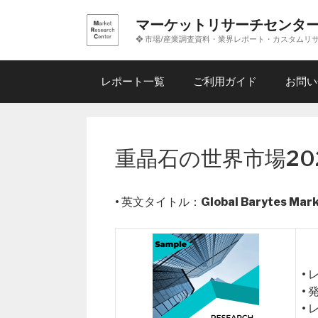
コ
マーケットリサーチセンタ
ン
❖ 市場/産業調査資料・業界レポート・カスタムリ
テ
ン
ツ
レポート一覧
ご利用ガイド
お問い
へ
ス
キ
ッ
重晶石の世界市場20
プ
• 英文タイトル：
Global Barytes Mar
•
•
•