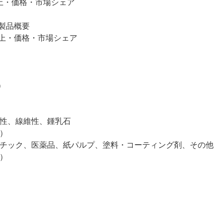
量・売上・価格・市場シェア
要・製品概要
量・売上・価格・市場シェア
）
）
節性、線維性、鍾乳石
）
スチック、医薬品、紙パルプ、塗料・コーティング剤、その他
）
）