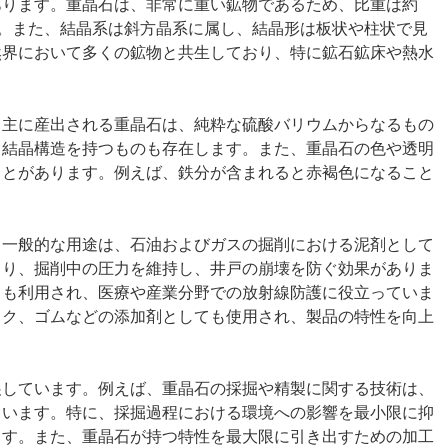
あります。重晶石は、非常に重い鉱物であるため、比重は約
す。また、結晶系は斜方晶系に属し、結晶形は板状や柱状で見
然界において多くの鉱物と共生しており、特に鉱石鉱床や熱水
。主に産出される重晶石は、純粋な硫酸バリウムからなるもの
る結晶構造を持つものも存在します。また、重晶石の色や透明
ことがあります。例えば、鉄分が含まれると赤褐色になること
も一般的な用途は、石油およびガスの掘削における泥剤として
より、掘削中の圧力を維持し、井戸の崩壊を防ぐ効果がありま
ても利用され、医療や産業分野での放射線防護に役立っていま
ック、ゴムなどの添加剤としても使用され、製品の特性を向上
展しています。例えば、重晶石の採掘や精製に関する技術は、
ています。特に、採掘過程における環境への影響を最小限に抑
ます。また、重晶石が持つ特性を最大限に引き出すための加工