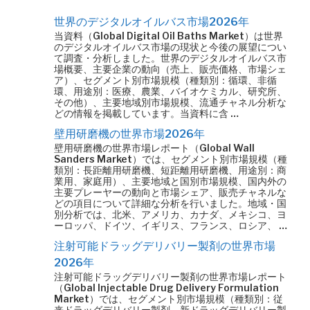
世界のデジタルオイルバス市場2026年
当資料（Global Digital Oil Baths Market）は世界
のデジタルオイルバス市場の現状と今後の展望につい
て調査・分析しました。世界のデジタルオイルバス市
場概要、主要企業の動向（売上、販売価格、市場シェ
ア）、セグメント別市場規模（種類別：循環、非循
環、用途別：医療、農業、バイオケミカル、研究所、
その他）、主要地域別市場規模、流通チャネル分析な
どの情報を掲載しています。当資料に含 …
壁用研磨機の世界市場2026年
壁用研磨機の世界市場レポート（Global Wall
Sanders Market）では、セグメント別市場規模（種
類別：長距離用研磨機、短距離用研磨機、用途別：商
業用、家庭用）、主要地域と国別市場規模、国内外の
主要プレーヤーの動向と市場シェア、販売チャネルな
どの項目について詳細な分析を行いました。地域・国
別分析では、北米、アメリカ、カナダ、メキシコ、ヨ
ーロッパ、ドイツ、イギリス、フランス、ロシア、 …
注射可能ドラッグデリバリー製剤の世界市場
2026年
注射可能ドラッグデリバリー製剤の世界市場レポート
（Global Injectable Drug Delivery Formulation
Market）では、セグメント別市場規模（種類別：従
来ドラッグデリバリー製剤、新ドラッグデリバリー製