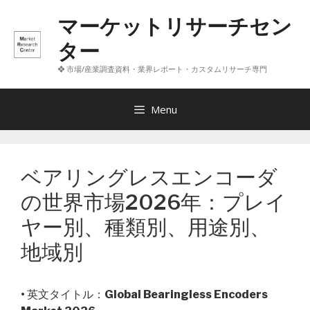
コ
マーケットリサーチセン
ン
テ
ター
ン
❖ 市場/産業調査資料・業界レポート・カスタムリサーチ専門
ツ
へ
ス
Menu
キ
ッ
プ
ベアリングレスエンコーダ
の世界市場2026年：プレイ
ヤー別、種類別、用途別、
地域別
• 英文タイトル：
Global Bearingless Encoders