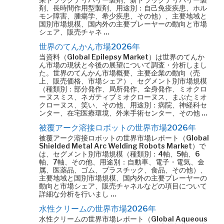
剤、長時間作用型製剤、用途別：自己免疫疾患、ホル
モン障害、腫瘍学、希少疾患、その他）、主要地域と
国別市場規模、国内外の主要プレーヤーの動向と市場
シェア、販売チャネ …
世界のてんかん市場2026年
当資料（Global Epilepsy Market）は世界のてんか
ん市場の現状と今後の展望について調査・分析しまし
た。世界のてんかん市場概要、主要企業の動向（売
上、販売価格、市場シェア）、セグメント別市場規模
（種類別：部分発作、局所発作、全身発作、ミオクロ
ーヌスミス、ネガティブミオクローヌス、まぶたミオ
クローヌス、笑い、その他、用途別：病院、神経科セ
ンター、在宅医療環境、外来手術センター、その他 …
被覆アーク溶接ロボットの世界市場2026年
被覆アーク溶接ロボットの世界市場レポート（Global
Shielded Metal Arc Welding Robots Market）で
は、セグメント別市場規模（種類別：4軸、5軸、6
軸、7軸、その他、用途別：自動車、電子・電気、金
属、医薬品、ゴム、プラスチック、食品、その他）、
主要地域と国別市場規模、国内外の主要プレーヤーの
動向と市場シェア、販売チャネルなどの項目について
詳細な分析を行いまし …
水性クリームの世界市場2026年
水性クリームの世界市場レポート（Global Aqueous