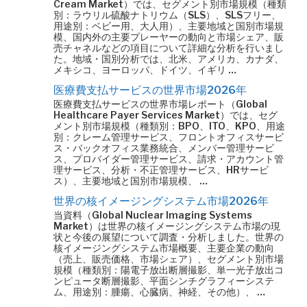
Cream Market）では、セグメント別市場規模（種類
別：ラウリル硫酸ナトリウム（SLS）、SLSフリー、
用途別：ベビー用、大人用）、主要地域と国別市場規
模、国内外の主要プレーヤーの動向と市場シェア、販
売チャネルなどの項目について詳細な分析を行いまし
た。地域・国別分析では、北米、アメリカ、カナダ、
メキシコ、ヨーロッパ、ドイツ、イギリ …
医療費支払サービスの世界市場2026年
医療費支払サービスの世界市場レポート（Global
Healthcare Payer Services Market）では、セグ
メント別市場規模（種類別：BPO、ITO、KPO、用途
別：クレーム管理サービス、フロントオフィスサービ
ス・バックオフィス業務統合、メンバー管理サービ
ス、プロバイダー管理サービス、請求・アカウント管
理サービス、分析・不正管理サービス、HRサービ
ス）、主要地域と国別市場規模、 …
世界の核イメージングシステム市場2026年
当資料（Global Nuclear Imaging Systems
Market）は世界の核イメージングシステム市場の現
状と今後の展望について調査・分析しました。世界の
核イメージングシステム市場概要、主要企業の動向
（売上、販売価格、市場シェア）、セグメント別市場
規模（種類別：陽電子放出断層撮影、単一光子放出コ
ンピュータ断層撮影、平面シンチグラフィーシステ
ム、用途別：腫瘍、心臓病、神経、その他）、 …