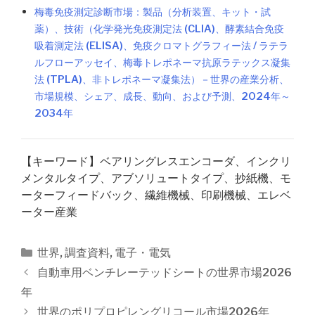
梅毒免疫測定診断市場：製品（分析装置、キット・試
薬）、技術（化学発光免疫測定法 (CLIA)、酵素結合免疫
吸着測定法 (ELISA)、免疫クロマトグラフィー法 / ラテラ
ルフローアッセイ、梅毒トレポネーマ抗原ラテックス凝集
法 (TPLA)、非トレポネーマ凝集法）－世界の産業分析、
市場規模、シェア、成長、動向、および予測、2024年～
2034年
【キーワード】ベアリングレスエンコーダ、インクリ
メンタルタイプ、アブソリュートタイプ、抄紙機、モ
ーターフィードバック、繊維機械、印刷機械、エレベ
ーター産業
カ
世界
,
調査資料
,
電子・電気
テ
投
自動車用ベンチレーテッドシートの世界市場2026
ゴ
稿
年
リ
ナ
世界のポリプロピレングリコール市場2026年