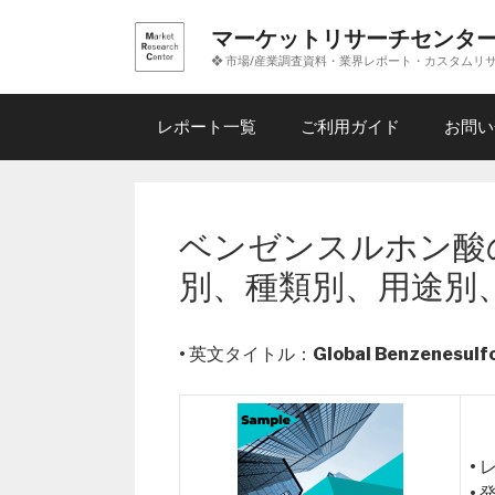
コ
マーケットリサーチセンタ
ン
❖ 市場/産業調査資料・業界レポート・カスタムリ
テ
ン
ツ
レポート一覧
ご利用ガイド
お問い
へ
ス
キ
ッ
ベンゼンスルホン酸
プ
別、種類別、用途別
• 英文タイトル：
Global Benzenesulf
•
•