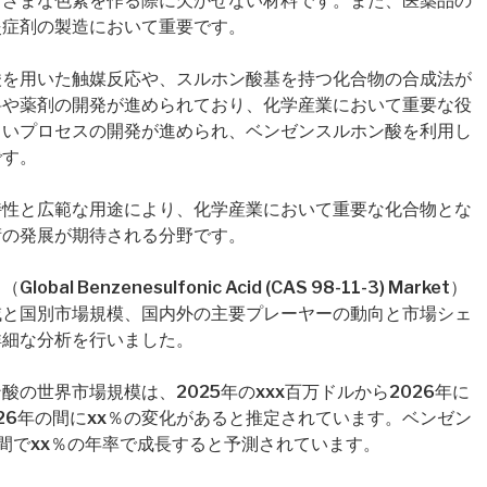
まざまな色素を作る際に欠かせない材料です。また、医薬品の
炎症剤の製造において重要です。
酸を用いた触媒反応や、スルホン酸基を持つ化合物の合成法が
料や薬剤の開発が進められており、化学産業において重要な役
しいプロセスの開発が進められ、ベンゼンスルホン酸を利用し
です。
特性と広範な用途により、化学産業において重要な化合物とな
術の発展が期待される分野です。
enzenesulfonic Acid (CAS 98-11-3) Market）
域と国別市場規模、国内外の主要プレーヤーの動向と市場シェ
詳細な分析を行いました。
の世界市場規模は、2025年のxxx百万ドルから2026年に
2026年の間にxx％の変化があると推定されています。ベンゼン
間でxx％の年率で成長すると予測されています。