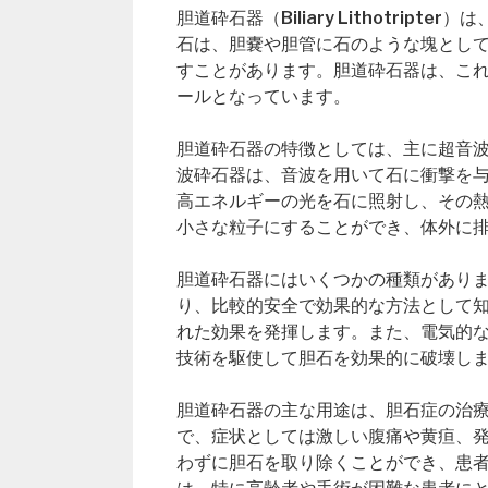
胆道砕石器（Biliary Lithotri
石は、胆嚢や胆管に石のような塊とし
すことがあります。胆道砕石器は、こ
ールとなっています。
胆道砕石器の特徴としては、主に超音
波砕石器は、音波を用いて石に衝撃を
高エネルギーの光を石に照射し、その
小さな粒子にすることができ、体外に
胆道砕石器にはいくつかの種類があり
り、比較的安全で効果的な方法として
れた効果を発揮します。また、電気的
技術を駆使して胆石を効果的に破壊し
胆道砕石器の主な用途は、胆石症の治
で、症状としては激しい腹痛や黄疸、
わずに胆石を取り除くことができ、患