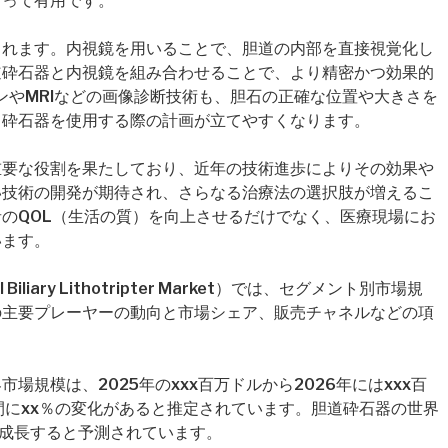
とって有用です。
られます。内視鏡を用いることで、胆道の内部を直接視覚化し
道砕石器と内視鏡を組み合わせることで、より精密かつ効果的
ンやMRIなどの画像診断技術も、胆石の正確な位置や大きさを
、砕石器を使用する際の計画が立てやすくなります。
重要な役割を果たしており、近年の技術進歩によりその効果や
い技術の開発が期待され、さらなる治療法の選択肢が増えるこ
のQOL（生活の質）を向上させるだけでなく、医療現場にお
います。
iary Lithotripter Market）では、セグメント別市場規
の主要プレーヤーの動向と市場シェア、販売チャネルなどの項
規模は、2025年のxxx百万ドルから2026年にはxxx百
の間にxx％の変化があると推定されています。胆道砕石器の世界
で成長すると予測されています。