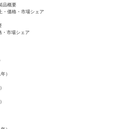
・製品概要
量・売上・価格・市場シェア
要
・価格・市場シェア
）
1年）
）
）