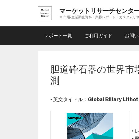
コ
マーケットリサーチセンタ
ン
❖ 市場/産業調査資料・業界レポート・カスタムリ
テ
ン
ツ
レポート一覧
ご利用ガイド
お問い
へ
ス
キ
ッ
胆道砕石器の世界市場
プ
測
• 英文タイトル：
Global Biliary Lith
•
•