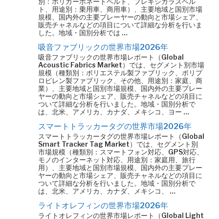
別：ポリカーボネートベルト、プレキシガラスベル
ト、用途別：乗用車、商用車）、主要地域と国別市場
規模、国内外の主要プレーヤーの動向と市場シェア、
販売チャネルなどの項目について詳細な分析を行いま
した。地域・国別分析では …
吸音ファブリックの世界市場2026年
吸音ファブリックの世界市場レポート（Global
Acoustic Fabrics Market）では、セグメント別市場
規模（種類別：ポリエステル製ファブリック、ポリプ
ロピレン製ファブリック、その他、用途別：家庭、商
業）、主要地域と国別市場規模、国内外の主要プレー
ヤーの動向と市場シェア、販売チャネルなどの項目に
ついて詳細な分析を行いました。地域・国別分析で
は、北米、アメリカ、カナダ、メキシコ、ヨー …
スマートトラッカータグの世界市場2026年
スマートトラッカータグの世界市場レポート（Global
Smart Tracker Tag Market）では、セグメント別
市場規模（種類別：スマートフォン対応、GPS対応、
モノのインターネット対応、用途別：家庭用、旅行
用）、主要地域と国別市場規模、国内外の主要プレー
ヤーの動向と市場シェア、販売チャネルなどの項目に
ついて詳細な分析を行いました。地域・国別分析で
は、北米、アメリカ、カナダ、メキシコ、 …
ライトオレフィンの世界市場2026年
ライトオレフィンの世界市場レポート（Global Light