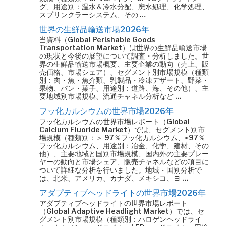
グ、用途別：温水＆冷水分配、廃水処理、化学処理、
スプリンクラーシステム、その …
世界の生鮮品輸送市場2026年
当資料（Global Perishable Goods
Transportation Market）は世界の生鮮品輸送市場
の現状と今後の展望について調査・分析しました。世
界の生鮮品輸送市場概要、主要企業の動向（売上、販
売価格、市場シェア）、セグメント別市場規模（種類
別：肉・魚・魚介類、乳製品・冷凍デザート、野菜・
果物、パン・菓子、用途別：道路、海、その他）、主
要地域別市場規模、流通チャネル分析など …
フッ化カルシウムの世界市場2026年
フッ化カルシウムの世界市場レポート（Global
Calcium Fluoride Market）では、セグメント別市
場規模（種類別：＞ 97％フッ化カルシウム、≤97％
フッ化カルシウム、用途別：冶金、化学、建材、その
他）、主要地域と国別市場規模、国内外の主要プレー
ヤーの動向と市場シェア、販売チャネルなどの項目に
ついて詳細な分析を行いました。地域・国別分析で
は、北米、アメリカ、カナダ、メキシコ、ヨ …
アダプティブヘッドライトの世界市場2026年
アダプティブヘッドライトの世界市場レポート
（Global Adaptive Headlight Market）では、セ
グメント別市場規模（種類別：ハロゲンヘッドライ