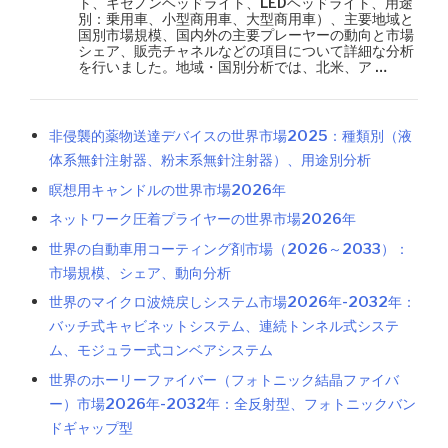
ト、キセノンヘッドライト、LEDヘッドライト、用途
別：乗用車、小型商用車、大型商用車）、主要地域と
国別市場規模、国内外の主要プレーヤーの動向と市場
シェア、販売チャネルなどの項目について詳細な分析
を行いました。地域・国別分析では、北米、ア …
非侵襲的薬物送達デバイスの世界市場2025：種類別（液
体系無針注射器、粉末系無針注射器）、用途別分析
瞑想用キャンドルの世界市場2026年
ネットワーク圧着プライヤーの世界市場2026年
世界の自動車用コーティング剤市場（2026～2033）：
市場規模、シェア、動向分析
世界のマイクロ波焼戻しシステム市場2026年-2032年：
バッチ式キャビネットシステム、連続トンネル式システ
ム、モジュラー式コンベアシステム
世界のホーリーファイバー（フォトニック結晶ファイバ
ー）市場2026年-2032年：全反射型、フォトニックバン
ドギャップ型