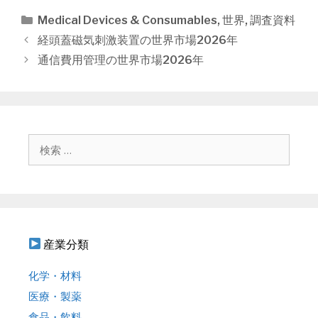
カ
Medical Devices & Consumables
,
世界
,
調査資料
テ
投
経頭蓋磁気刺激装置の世界市場2026年
ゴ
稿
通信費用管理の世界市場2026年
リ
ナ
ー
ビ
ゲ
ー
シ
検
ョ
索
ン
:
産業分類
化学・材料
医療・製薬
食品・飲料