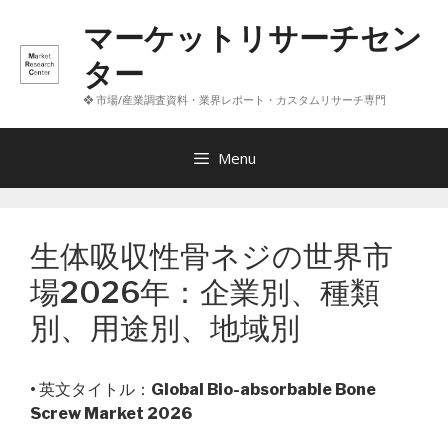
コ
マーケットリサーチセン
ン
テ
ター
ン
❖ 市場/産業調査資料・業界レポート・カスタムリサーチ専門
ツ
へ
ス
Menu
キ
ッ
プ
生体吸収性骨ネジの世界市
場2026年：企業別、種類
別、用途別、地域別
• 英文タイトル：
Global Bio-absorbable Bone
Screw Market 2026