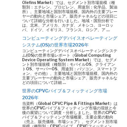
Olefins Market）では、セグメント別市場規模（種
類別：エチレン、プロピレン、用途別：化学品、製油
所）、主要地域と国別市場規模、国内外の主要プレー
ヤーの動向と市場シェア、販売チャネルなどの項目に
ついて詳細な分析を行いました。地域・国別分析で
は、北米、アメリカ、カナダ、メキシコ、ヨーロッ
パ、ドイツ、イギリス、フランス、ロシア、ア …
コンピューティングデバイスオペレーティング
システム(OS)の世界市場2026年
コンピューティングデバイスオペレーティングシステ
ム(OS)の世界市場レポート（Global Computing
Device Operating System Market）では、セグメ
ント別市場規模（種類別：モバイルOS、クライアン
トOS、サーバーOS、用途別：パソコン、スマートフ
ォン、その他）、主要地域と国別市場規模、国内外の
主要プレーヤーの動向と市場シェア、販売チャネルな
どの項目について詳細 …
世界のCPVCパイプ＆フィッティング市場
2026年
当資料（Global CPVC Pipe & Fittings Market）は
世界のCPVCパイプ＆フィッティング市場の現状と今
後の展望について調査・分析しました。世界のCPVC
パイプ＆フィッティング市場概要、主要企業の動向
（売上、販売価格、市場シェア）、セグメント別市場
規模（種類別：CPVCパイプ、CPVCフィッティン