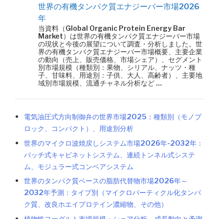
世界の有機タンパク質エナジーバー市場2026
年
当資料（Global Organic Protein Energy Bar
Market）は世界の有機タンパク質エナジーバー市場
の現状と今後の展望について調査・分析しました。世
界の有機タンパク質エナジーバー市場概要、主要企業
の動向（売上、販売価格、市場シェア）、セグメント
別市場規模（種類別：果物、シリアル、ナッツ・種
子、甘味料、用途別：子供、大人、高齢者）、主要地
域別市場規模、流通チャネル分析など …
電気油圧式方向制御弁の世界市場2025：種類別（モノブ
ロック、コンパクト）、用途別分析
世界のマイクロ波焼戻しシステム市場2026年-2032年：
バッチ式キャビネットシステム、連続トンネル式システ
ム、モジュラー式コンベアシステム
世界のタンパク質ベースの脂肪代替物市場2026年～
2032年予測：タイプ別（マイクロパーティクル化タンパ
ク質、改良ホエイプロテイン濃縮物、その他）
植物性ヨーグルト市場規模・シェア分析 – 成長動向と予測