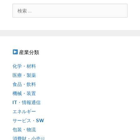
シ
検
ョ
索
ン
:
産業分類
化学・材料
医療・製薬
食品・飲料
機械・装置
IT・情報通信
エネルギー
サービス・SW
包装・物流
消費財・小売り