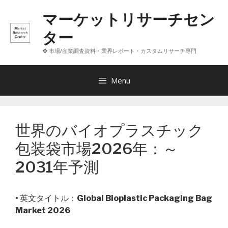
コ
マーケットリサーチセン
ン
テ
ター
ン
❖ 市場/産業調査資料・業界レポート・カスタムリサーチ専門
ツ
へ
ス
Menu
キ
ッ
プ
世界のバイオプラスチック
包装袋市場2026年：～
2031年予測
• 英文タイトル：
Global Bioplastic Packaging Bag
Market 2026