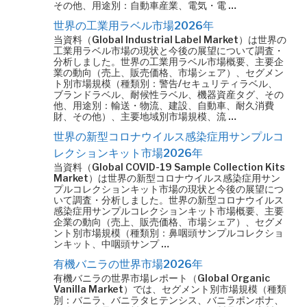
その他、用途別：自動車産業、電気・電 …
世界の工業用ラベル市場2026年
当資料（Global Industrial Label Market）は世界の
工業用ラベル市場の現状と今後の展望について調査・
分析しました。世界の工業用ラベル市場概要、主要企
業の動向（売上、販売価格、市場シェア）、セグメン
ト別市場規模（種類別：警告/セキュリティラベル、
ブランドラベル、耐候性ラベル、機器資産タグ、その
他、用途別：輸送・物流、建設、自動車、耐久消費
財、その他）、主要地域別市場規模、流 …
世界の新型コロナウイルス感染症用サンプルコ
レクションキット市場2026年
当資料（Global COVID-19 Sample Collection Kits
Market）は世界の新型コロナウイルス感染症用サン
プルコレクションキット市場の現状と今後の展望につ
いて調査・分析しました。世界の新型コロナウイルス
感染症用サンプルコレクションキット市場概要、主要
企業の動向（売上、販売価格、市場シェア）、セグメ
ント別市場規模（種類別：鼻咽頭サンプルコレクショ
ンキット、中咽頭サンプ …
有機バニラの世界市場2026年
有機バニラの世界市場レポート（Global Organic
Vanilla Market）では、セグメント別市場規模（種類
別：バニラ、バニラタヒテンシス、バニラポンポナ、