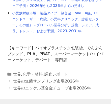
ェア予測：2026年から2036年までの見通し
小児放射線市場（製品タイプ：超音波、MRI、X線、CT；
エンドユーザー：病院、小児科クリニック、診断センタ
ー、その他）－グローバル業界分析、規模、シェア、成
長、トレンド、および予測、2023-2031年
【キーワード】バイオプラスチック包装袋、でんぷん
ブレンド、PLA、PBAT、スーパーマーケット/ハイパ
ーマーケット、デパート、専門店
カ
世界
,
化学・材料
,
調査レポート
テ
投
世界の無菌サンプリング市場2026年
ゴ
稿
世界のニッケル基合金チューブ市場2026年
リ
ナ
ー
ビ
ゲ
ー