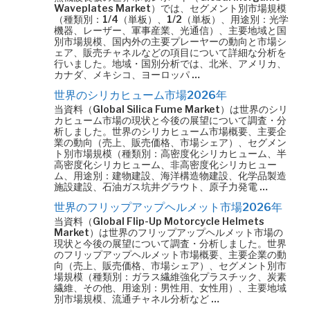
Waveplates Market）では、セグメント別市場規模
（種類別：1/4（単板）、1/2（単板）、用途別：光学
機器、レーザー、軍事産業、光通信）、主要地域と国
別市場規模、国内外の主要プレーヤーの動向と市場シ
ェア、販売チャネルなどの項目について詳細な分析を
行いました。地域・国別分析では、北米、アメリカ、
カナダ、メキシコ、ヨーロッパ …
世界のシリカヒューム市場2026年
当資料（Global Silica Fume Market）は世界のシリ
カヒューム市場の現状と今後の展望について調査・分
析しました。世界のシリカヒューム市場概要、主要企
業の動向（売上、販売価格、市場シェア）、セグメン
ト別市場規模（種類別：高密度化シリカヒューム、半
高密度化シリカヒューム、非高密度化シリカヒュー
ム、用途別：建物建設、海洋構造物建設、化学品製造
施設建設、石油ガス坑井グラウト、原子力発電 …
世界のフリップアップヘルメット市場2026年
当資料（Global Flip-Up Motorcycle Helmets
Market）は世界のフリップアップヘルメット市場の
現状と今後の展望について調査・分析しました。世界
のフリップアップヘルメット市場概要、主要企業の動
向（売上、販売価格、市場シェア）、セグメント別市
場規模（種類別：ガラス繊維強化プラスチック、炭素
繊維、その他、用途別：男性用、女性用）、主要地域
別市場規模、流通チャネル分析など …