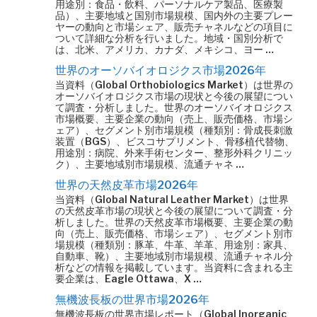
用途別：食品・飲料、パーソナルケア製品、医療製
品）、主要地域と国別市場規模、国内外の主要プレー
ヤーの動向と市場シェア、販売チャネルなどの項目に
ついて詳細な分析を行いました。地域・国別分析で
は、北米、アメリカ、カナダ、メキシコ、ヨー …
世界のオーソバイオロジクス市場2026年
当資料（Global Orthobiologics Market）は世界の
オーソバイオロジクス市場の現状と今後の展望につい
て調査・分析しました。世界のオーソバイオロジクス
市場概要、主要企業の動向（売上、販売価格、市場シ
ェア）、セグメント別市場規模（種類別：骨成長刺激
装置（BGS）、ビスコサプリメント、骨移植代替物、
用途別：病院、外来手術センター、整形外科クリニッ
ク）、主要地域別市場規模、流通チャネ …
世界の天然皮革市場2026年
当資料（Global Natural Leather Market）は世界
の天然皮革市場の現状と今後の展望について調査・分
析しました。世界の天然皮革市場概要、主要企業の動
向（売上、販売価格、市場シェア）、セグメント別市
場規模（種類別：豚革、牛革、羊革、用途別：家具、
自動車、靴）、主要地域別市場規模、流通チャネル分
析などの情報を掲載しています。当資料に含まれる主
要企業は、Eagle Ottawa、X …
無機波長板の世界市場2026年
無機波長板の世界市場レポート（Global Inorganic