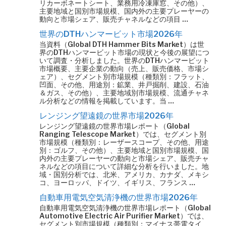
リカーボネートシート、業務用冷凍庫窓、その他）、
主要地域と国別市場規模、国内外の主要プレーヤーの
動向と市場シェア、販売チャネルなどの項目 …
世界のDTHハンマービット市場2026年
当資料（Global DTH Hammer Bits Market）は世
界のDTHハンマービット市場の現状と今後の展望につ
いて調査・分析しました。世界のDTHハンマービット
市場概要、主要企業の動向（売上、販売価格、市場シ
ェア）、セグメント別市場規模（種類別：フラット、
凹面、その他、用途別：鉱業、井戸掘削、建設、石油
＆ガス、その他）、主要地域別市場規模、流通チャネ
ル分析などの情報を掲載しています。当 …
レンジング望遠鏡の世界市場2026年
レンジング望遠鏡の世界市場レポート（Global
Ranging Telescope Market）では、セグメント別
市場規模（種類別：レーザースコープ、その他、用途
別：ゴルフ、その他）、主要地域と国別市場規模、国
内外の主要プレーヤーの動向と市場シェア、販売チャ
ネルなどの項目について詳細な分析を行いました。地
域・国別分析では、北米、アメリカ、カナダ、メキシ
コ、ヨーロッパ、ドイツ、イギリス、フランス …
自動車用電気空気清浄機の世界市場2026年
自動車用電気空気清浄機の世界市場レポート（Global
Automotive Electric Air Purifier Market）では、
セグメント別市場規模（種類別：マイナス帯電タイ