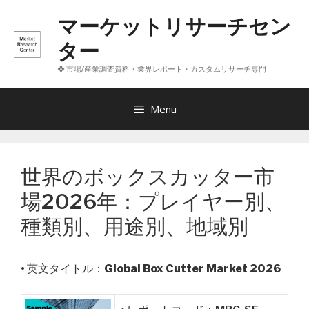
コ
マーケットリサーチセン
ン
テ
ター
ン
❖ 市場/産業調査資料・業界レポート・カスタムリサーチ専門
ツ
へ
ス
Menu
キ
ッ
プ
世界のボックスカッター市
場2026年：プレイヤー別、
種類別、用途別、地域別
• 英文タイトル：
Global Box Cutter Market 2026