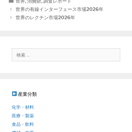
カ
世界
,
消費財
,
調査レポート
テ
投
世界の有線インターフェース市場2026年
ゴ
稿
世界のレクチン市場2026年
リ
ナ
ー
ビ
ゲ
ー
シ
検
ョ
索
ン
:
産業分類
化学・材料
医療・製薬
食品・飲料