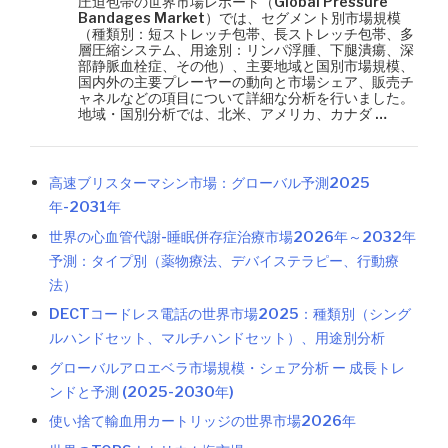
圧迫包帯の世界市場レポート（Global Pressure
Bandages Market）では、セグメント別市場規模
（種類別：短ストレッチ包帯、長ストレッチ包帯、多
層圧縮システム、用途別：リンパ浮腫、下腿潰瘍、深
部静脈血栓症、その他）、主要地域と国別市場規模、
国内外の主要プレーヤーの動向と市場シェア、販売チ
ャネルなどの項目について詳細な分析を行いました。
地域・国別分析では、北米、アメリカ、カナダ …
高速ブリスターマシン市場：グローバル予測2025
年-2031年
世界の心血管代謝-睡眠併存症治療市場2026年～2032年
予測：タイプ別（薬物療法、デバイステラピー、行動療
法）
DECTコードレス電話の世界市場2025：種類別（シング
ルハンドセット、マルチハンドセット）、用途別分析
グローバルアロエベラ市場規模・シェア分析 ー 成長トレ
ンドと予測 (2025-2030年)
使い捨て輸血用カートリッジの世界市場2026年