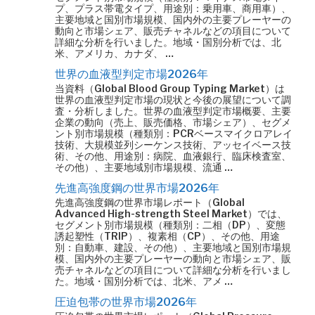
プ、プラス帯電タイプ、用途別：乗用車、商用車）、
主要地域と国別市場規模、国内外の主要プレーヤーの
動向と市場シェア、販売チャネルなどの項目について
詳細な分析を行いました。地域・国別分析では、北
米、アメリカ、カナダ、 …
世界の血液型判定市場2026年
当資料（Global Blood Group Typing Market）は
世界の血液型判定市場の現状と今後の展望について調
査・分析しました。世界の血液型判定市場概要、主要
企業の動向（売上、販売価格、市場シェア）、セグメ
ント別市場規模（種類別：PCRベースマイクロアレイ
技術、大規模並列シーケンス技術、アッセイベース技
術、その他、用途別：病院、血液銀行、臨床検査室、
その他）、主要地域別市場規模、流通 …
先進高強度鋼の世界市場2026年
先進高強度鋼の世界市場レポート（Global
Advanced High-strength Steel Market）では、
セグメント別市場規模（種類別：二相（DP）、変態
誘起塑性（TRIP）、複素相（CP）、その他、用途
別：自動車、建設、その他）、主要地域と国別市場規
模、国内外の主要プレーヤーの動向と市場シェア、販
売チャネルなどの項目について詳細な分析を行いまし
た。地域・国別分析では、北米、アメ …
圧迫包帯の世界市場2026年