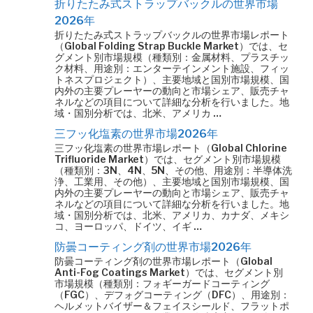
折りたたみ式ストラップバックルの世界市場
2026年
折りたたみ式ストラップバックルの世界市場レポート
（Global Folding Strap Buckle Market）では、セ
グメント別市場規模（種類別：金属材料、プラスチッ
ク材料、用途別：エンターテインメント施設、フィッ
トネスプロジェクト）、主要地域と国別市場規模、国
内外の主要プレーヤーの動向と市場シェア、販売チャ
ネルなどの項目について詳細な分析を行いました。地
域・国別分析では、北米、アメリカ …
三フッ化塩素の世界市場2026年
三フッ化塩素の世界市場レポート（Global Chlorine
Trifluoride Market）では、セグメント別市場規模
（種類別：3N、4N、5N、その他、用途別：半導体洗
浄、工業用、その他）、主要地域と国別市場規模、国
内外の主要プレーヤーの動向と市場シェア、販売チャ
ネルなどの項目について詳細な分析を行いました。地
域・国別分析では、北米、アメリカ、カナダ、メキシ
コ、ヨーロッパ、ドイツ、イギ …
防曇コーティング剤の世界市場2026年
防曇コーティング剤の世界市場レポート（Global
Anti-Fog Coatings Market）では、セグメント別
市場規模（種類別：フォギーガードコーティング
（FGC）、デフォグコーティング（DFC）、用途別：
ヘルメットバイザー＆フェイスシールド、フラットポ