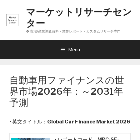
コ
マーケットリサーチセン
ン
テ
ター
ン
❖ 市場/産業調査資料・業界レポート・カスタムリサーチ専門
ツ
へ
ス
Menu
キ
ッ
プ
自動車用ファイナンスの世
界市場2026年：～2031年
予測
• 英文タイトル：
Global Car Finance Market 2026
• レポートコード：MRC-SE-