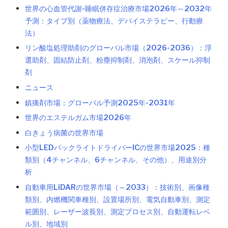
世界の心血管代謝-睡眠併存症治療市場2026年～2032年
予測：タイプ別（薬物療法、デバイステラピー、行動療
法）
リン酸塩処理助剤のグローバル市場（2026-2036）：浮
選助剤、固結防止剤、粉塵抑制剤、消泡剤、スケール抑制
剤
ニュース
鎮痛剤市場：グローバル予測2025年-2031年
世界のエステルガム市場2026年
白きょう病菌の世界市場
小型LEDバックライトドライバーICの世界市場2025：種
類別（4チャンネル、6チャンネル、その他）、用途別分
析
自動車用LiDARの世界市場（～2033）：技術別、画像種
類別、内燃機関車種別、設置場所別、電気自動車別、測定
範囲別、レーザー波長別、測定プロセス別、自動運転レベ
ル別、地域別