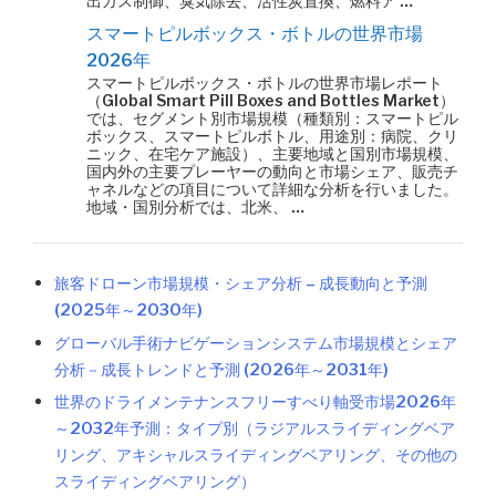
出ガス制御、臭気除去、活性炭置換、燃料ア …
スマートピルボックス・ボトルの世界市場
2026年
スマートピルボックス・ボトルの世界市場レポート
（Global Smart Pill Boxes and Bottles Market）
では、セグメント別市場規模（種類別：スマートピル
ボックス、スマートピルボトル、用途別：病院、クリ
ニック、在宅ケア施設）、主要地域と国別市場規模、
国内外の主要プレーヤーの動向と市場シェア、販売チ
ャネルなどの項目について詳細な分析を行いました。
地域・国別分析では、北米、 …
旅客ドローン市場規模・シェア分析 – 成長動向と予測
(2025年～2030年)
グローバル手術ナビゲーションシステム市場規模とシェア
分析－成長トレンドと予測 (2026年～2031年)
世界のドライメンテナンスフリーすべり軸受市場2026年
～2032年予測：タイプ別（ラジアルスライディングベア
リング、アキシャルスライディングベアリング、その他の
スライディングベアリング）