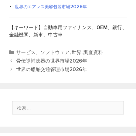
世界のエアレス美容包装市場2026年
【キーワード】自動車用ファイナンス、OEM、銀行、
金融機関、新車、中古車
カ
サービス、ソフトウェア
,
世界
,
調査資料
テ
投
骨伝導補聴器の世界市場2026年
ゴ
稿
世界の船舶交通管理市場2026年
リ
ナ
ー
ビ
ゲ
ー
シ
検
ョ
索
ン
: