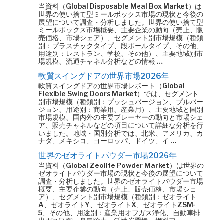
当資料（Global Disposable Meal Box Market）は
世界の使い捨て型ミールボックス市場の現状と今後の
展望について調査・分析しました。世界の使い捨て型
ミールボックス市場概要、主要企業の動向（売上、販
売価格、市場シェア）、セグメント別市場規模（種類
別：プラスチックタイプ、段ボールタイプ、その他、
用途別：レストラン、学校、その他）、主要地域別市
場規模、流通チャネル分析などの情報 …
軟質スイングドアの世界市場2026年
軟質スイングドアの世界市場レポート（Global
Flexible Swing Doors Market）では、セグメント
別市場規模（種類別：プッシュバージョン、プルバー
ジョン、用途別：商業用、産業用）、主要地域と国別
市場規模、国内外の主要プレーヤーの動向と市場シェ
ア、販売チャネルなどの項目について詳細な分析を行
いました。地域・国別分析では、北米、アメリカ、カ
ナダ、メキシコ、ヨーロッパ、ドイツ、イ …
世界のゼオライトパウダー市場2026年
当資料（Global Zeolite Powder Market）は世界の
ゼオライトパウダー市場の現状と今後の展望について
調査・分析しました。世界のゼオライトパウダー市場
概要、主要企業の動向（売上、販売価格、市場シェ
ア）、セグメント別市場規模（種類別：ゼオライト
A、ゼオライトY、ゼオライトX、ゼオライトZSM-
5、その他、用途別：産業用オフガス浄化、自動車排