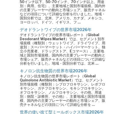
50インチ以下、50-70インチ、70インチ以上、用途
別：商用、住宅）、主要地域と国別市場規模、国内外
の主要プレーヤーの動向と市場シェア、販売チャネル
などの項目について詳細な分析を行いました。地域・
国別分析では、北米、アメリカ、カナダ、メキシコ、
ヨーロッパ、ドイツ、イギリス、フ …
デオドラントワイプの世界市場2026年
デオドラントワイプの世界市場レポート（Global
Deodorant Wipes Market）では、セグメント別市
場規模（種類別：ウェットワイプ、ドライワイプ、用
途別：スーパーマーケット・ハイパーマーケット、独
立小売業者、ドラッグストア、Eコマース）、主要地
域と国別市場規模、国内外の主要プレーヤーの動向と
市場シェア、販売チャネルなどの項目について詳細な
分析を行いました。地域・国別分析では、北米 …
キノロン抗生物質の世界市場2026年
キノロン抗生物質の世界市場レポート（Global
Quinolone Antibiotic Market）では、セグメント
別市場規模（種類別：シプロフロキサシン、レボフロ
キサシン、ガチフロキサシン、モキシフロキサシン、
オフロキサシン、ノルフロキサシン、その他、用途
別：病院・診療所、その他）、主要地域と国別市場規
模、国内外の主要プレーヤーの動向と市場シェア、販
売チャネルなどの項目について詳細な分析を …
世界の使い捨て型ミールボックス市場2026年