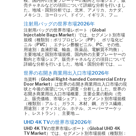
模、国内外の主要プレーヤーの動向と市場シェア、販
売チャネルなどの項目について詳細な分析を行いまし
た。地域・国別分析では、北米、アメリカ、カナダ、
メキシコ、ヨーロッパ、ドイツ、イギリス、フ …
注射用バッグの世界市場2026年
注射用バッグの世界市場レポート（Global
Injectable Bags Market）では、セグメント別市場
規模（種類別：ポリプロピレン（PP）、ポリ塩化ビ
ニル（PVC）、エチレン酢酸ビニル、PC、その他、
用途別：血液貯蔵、輸血、医薬品、電解質不均衡）、
主要地域と国別市場規模、国内外の主要プレーヤーの
動向と市場シェア、販売チャネルなどの項目について
詳細な分析を行いました。地域・国別分析では、 …
世界の右開き商業用出入口市場2026年
当資料（Global Right-handed Commercial Entry
Door Market）は世界の右開き商業用出入口市場の現
状と今後の展望について調査・分析しました。世界の
右開き商業用出入口市場概要、主要企業の動向（売
上、販売価格、市場シェア）、セグメント別市場規模
（種類別：アルミ、ガラス、木材、鋼、ガラス繊維、
用途別：オフィスビル、ホテル、スーパーマーケッ
ト、レストラン）、主要地 …
UHD 4K TVの世界市場2026年
UHD 4K TVの世界市場レポート（Global UHD 4K
TV Market）では、セグメント別市場規模（種類別：