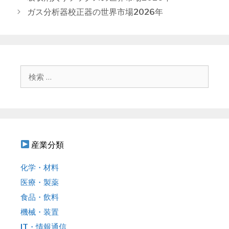
ゴ
稿
ガス分析器校正器の世界市場2026年
リ
ナ
ー
ビ
ゲ
ー
シ
検
ョ
索
ン
:
産業分類
化学・材料
医療・製薬
食品・飲料
機械・装置
IT・情報通信