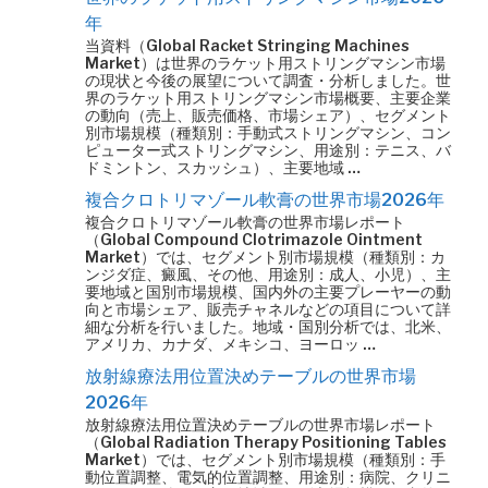
年
当資料（Global Racket Stringing Machines
Market）は世界のラケット用ストリングマシン市場
の現状と今後の展望について調査・分析しました。世
界のラケット用ストリングマシン市場概要、主要企業
の動向（売上、販売価格、市場シェア）、セグメント
別市場規模（種類別：手動式ストリングマシン、コン
ピューター式ストリングマシン、用途別：テニス、バ
ドミントン、スカッシュ）、主要地域 …
複合クロトリマゾール軟膏の世界市場2026年
複合クロトリマゾール軟膏の世界市場レポート
（Global Compound Clotrimazole Ointment
Market）では、セグメント別市場規模（種類別：カ
ンジダ症、癜風、その他、用途別：成人、小児）、主
要地域と国別市場規模、国内外の主要プレーヤーの動
向と市場シェア、販売チャネルなどの項目について詳
細な分析を行いました。地域・国別分析では、北米、
アメリカ、カナダ、メキシコ、ヨーロッ …
放射線療法用位置決めテーブルの世界市場
2026年
放射線療法用位置決めテーブルの世界市場レポート
（Global Radiation Therapy Positioning Tables
Market）では、セグメント別市場規模（種類別：手
動位置調整、電気的位置調整、用途別：病院、クリニ