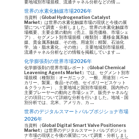
要地域別市場規模、流通チャネル分析などの情 …
世界の水素化触媒市場2026年
当資料（Global Hydrogenation Catalyst
Market）は世界の水素化触媒市場の現状と今後の展
望について調査・分析しました。世界の水素化触媒市
場概要、主要企業の動向（売上、販売価格、市場シェ
ア）、セグメント別市場規模（種類別：遷移金属系触
媒、貴金属系触媒、その他、用途別：精製、石油化
学、油・脂水素化、その他）、主要地域別市場規模、
流通チャネル分析などの情報を掲載しています …
化学膨張剤の世界市場2026年
化学膨張剤の世界市場レポート（Global Chemical
Leavening Agents Market）では、セグメント別市
場規模（種類別：オーガニック、一般、用途別：ベー
カリー、製菓、食品-その他、セイボリービスケット
＆クラッカー）、主要地域と国別市場規模、国内外の
主要プレーヤーの動向と市場シェア、販売チャネルな
どの項目について詳細な分析を行いました。地域・国
別分析では、北米、アメリカ、カ …
世界のデジタルスマートバルブポジショナ市場
2026年
当資料（Global Digital Smart Valve Positioners
Market）は世界のデジタルスマートバルブポジショ
ナ市場の現状と今後の展望について調査・分析しまし