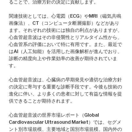
ることで、治療方針の決定に貢献します。
関連技術としては、心電図（ECG）やMRI（磁気共鳴
画像法）、CT（コンピュータ断層撮影）などがあり
ます。それぞれの技術には独自の利点がありますが、
心血管超音波はその非侵襲性とリアルタイム性から、
心血管系の評価において特に有用です。また、最近で
はAI（人工知能）を活用した画像解析が進んでおり、
診断の精度向上や作業効率の改善が期待されていま
す。
心血管超音波は、心臓病の早期発見や適切な治療方針
の決定に寄与する重要な診断手段です。今後も技術の
進化に伴い、より多くの患者に対して有益な情報を提
供できることが期待されます。
心血管超音波の世界市場レポート（Global
Cardiovascular Ultrasound Market）では、セグメ
ント別市場規模、主要地域と国別市場規模、国内外の