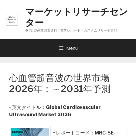
コ
マーケットリサーチセン
ン
テ
ター
ン
❖ 市場/産業調査資料・業界レポート・カスタムリサーチ専門
ツ
へ
ス
Menu
キ
ッ
プ
心血管超音波の世界市場
2026年：～2031年予測
• 英文タイトル：
Global Cardiovascular
Ultrasound Market 2026
• レポートコード：MRC-SE-