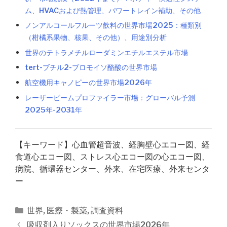
ム、HVACおよび熱管理、パワートレイン補助、その他
ノンアルコールフルーツ飲料の世界市場2025：種類別
（柑橘系果物、核果、その他）、用途別分析
世界のテトラメチルローダミンエチルエステル市場
tert-ブチル2-ブロモイソ酪酸の世界市場
航空機用キャノピーの世界市場2026年
レーザービームプロファイラー市場：グローバル予測
2025年-2031年
【キーワード】心血管超音波、経胸壁心エコー図、経
食道心エコー図、ストレス心エコー図の心エコー図、
病院、循環器センター、外来、在宅医療、外来センタ
ー
カ
世界
,
医療・製薬
,
調査資料
テ
投
吸収剤入りソックスの世界市場2026年