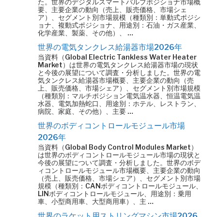
た。世界のデジタルスマートバルブポジショナ市場概
要、主要企業の動向（売上、販売価格、市場シェ
ア）、セグメント別市場規模（種類別：単動式ポジシ
ョナ、複動式ポジショナ、用途別：石油・ガス産業、
化学産業、製薬、その他）、 …
世界の電気タンクレス給湯器市場2026年
当資料（Global Electric Tankless Water Heater
Market）は世界の電気タンクレス給湯器市場の現状
と今後の展望について調査・分析しました。世界の電
気タンクレス給湯器市場概要、主要企業の動向（売
上、販売価格、市場シェア）、セグメント別市場規模
（種類別：マルチポジション電気温水器、恒温電気温
水器、電気加熱蛇口、用途別：ホテル、レストラン、
病院、家庭、その他）、主要 …
世界のボディコントロールモジュール市場
2026年
当資料（Global Body Control Modules Market）
は世界のボディコントロールモジュール市場の現状と
今後の展望について調査・分析しました。世界のボデ
ィコントロールモジュール市場概要、主要企業の動向
（売上、販売価格、市場シェア）、セグメント別市場
規模（種類別：CANボディコントロールモジュール、
LINボディコントロールモジュール、用途別：乗用
車、小型商用車、大型商用車）、主 …
世界のラケット用ストリングマシン市場2026