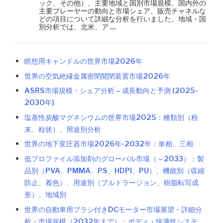
ック、その他）、主要地域と国別市場規模、国内外の
主要プレーヤーの動向と市場シェア、販売チャネルな
どの項目について詳細な分析を行いました。地域・国
別分析では、北米、ア …
瞑想用キャンドルの世界市場2026年
世界の空気絶縁金属密閉開閉装置市場2026年
ASRS市場規模・シェア分析 – 成長動向と予測 (2025-
2030年)
塩基性炭酸マグネシウムの世界市場2025：種類別（粉
末、粒状）、用途別分析
世界の地下変圧器市場2026年-2032年：単相、三相
低プロファイル添加剤のグローバル市場（～2033）：製
品別（PVA、PMMA、PS、HDPI、PU）、機能別（収縮
防止、着色）、用途別（プルトラージョン、樹脂転写成
形）、地域別
世界の自動車用ブラシ付きDCモーター市場展望・詳細分
析・市場規模（2032年まで）：ボディ・快適性システ