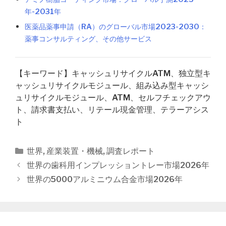
年-2031年
医薬品薬事申請（RA）のグローバル市場2023-2030：
薬事コンサルティング、その他サービス
【キーワード】キャッシュリサイクルATM、独立型キ
ャッシュリサイクルモジュール、組み込み型キャッシ
ュリサイクルモジュール、ATM、セルフチェックアウ
ト、請求書支払い、リテール現金管理、テラーアシス
ト
カ
世界
,
産業装置・機械
,
調査レポート
テ
投
世界の歯科用インプレッショントレー市場2026年
ゴ
稿
世界の5000アルミニウム合金市場2026年
リ
ナ
ー
ビ
ゲ
ー