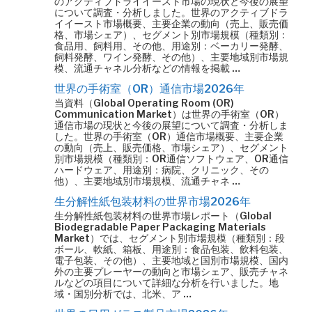
のアクティブドライイースト市場の現状と今後の展望
について調査・分析しました。世界のアクティブドラ
イイースト市場概要、主要企業の動向（売上、販売価
格、市場シェア）、セグメント別市場規模（種類別：
食品用、飼料用、その他、用途別：ベーカリー発酵、
飼料発酵、ワイン発酵、その他）、主要地域別市場規
模、流通チャネル分析などの情報を掲載 …
世界の手術室（OR）通信市場2026年
当資料（Global Operating Room (OR)
Communication Market）は世界の手術室（OR）
通信市場の現状と今後の展望について調査・分析しま
した。世界の手術室（OR）通信市場概要、主要企業
の動向（売上、販売価格、市場シェア）、セグメント
別市場規模（種類別：OR通信ソフトウェア、OR通信
ハードウェア、用途別：病院、クリニック、その
他）、主要地域別市場規模、流通チャネ …
生分解性紙包装材料の世界市場2026年
生分解性紙包装材料の世界市場レポート（Global
Biodegradable Paper Packaging Materials
Market）では、セグメント別市場規模（種類別：段
ボール、軟紙、箱板、用途別：食品包装、飲料包装、
電子包装、その他）、主要地域と国別市場規模、国内
外の主要プレーヤーの動向と市場シェア、販売チャネ
ルなどの項目について詳細な分析を行いました。地
域・国別分析では、北米、ア …