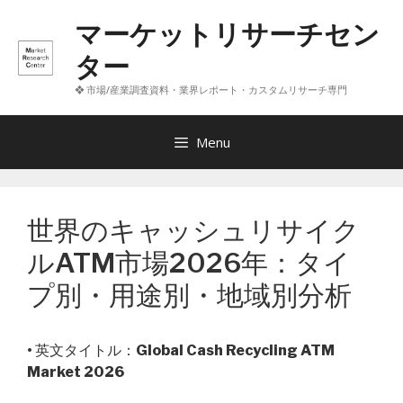
コ
マーケットリサーチセン
ン
テ
ター
ン
❖ 市場/産業調査資料・業界レポート・カスタムリサーチ専門
ツ
へ
ス
Menu
キ
ッ
プ
世界のキャッシュリサイク
ルATM市場2026年：タイ
プ別・用途別・地域別分析
• 英文タイトル：
Global Cash Recycling ATM
Market 2026