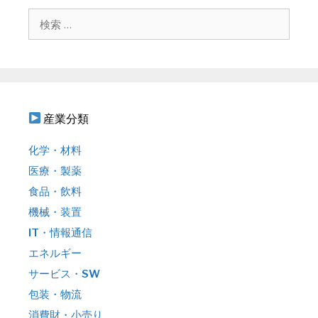
シ
検
ョ
索
ン
:
産業分類
化学・材料
医療・製薬
食品・飲料
機械・装置
IT・情報通信
エネルギー
サービス・SW
包装・物流
消費財・小売り