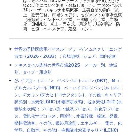
は世界のパルス3Dレーザースキャナ市場の現状と今
後の展望について調査・分析しました。世界のパルス
3Dレーザースキャナ市場概要、主要企業の動向（売
上、販売価格、市場シェア）、セグメント別市場規模
（種類別：ハンドヘルド式、三脚取り付け式、自動
化・CMM式、卓上・固定式、用途別：航空宇宙・防
衛、医療・ヘルスケア、建築・エン …
世界の予防医療用ハイスループットゲノムスクリーニング
市場（2026～2033）：市場規模、シェア、動向分析
テキスタイル染料の世界市場2025：メーカー別、地域
別、タイプ・用途別
(タイプ別：トルエン、ジベンジルトルエン (DBT)、N-エ
チルカルバゾール (NEC)、パーハイドロジベンジルトルエ
ン、デカリン (デカヒドロナフタレン)、その他；キャリア
状態別：水素化LOHC (水素貯蔵状態)、脱水素化LOHC (水
素放出状態)；プロセス別：触媒プロセス、熱化学プロセ
ス、電気化学プロセス；用途別：水素貯蔵・輸送、発電、
燃料電池車、その他；最終用途別：エネルギー・電力、化
学品、自動車、その他) – 有機液体水素キャリア (LOHC)