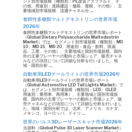
ント別市場規模（種類別：PE改質アスファルト、そ
の他、用途別：道路建設・舗装、屋根、その他）、主
要地域別市場規模、流通チャネル分 …
食餌性多糖類マルトデキストリンの世界市場
2026年
食餌性多糖類マルトデキストリンの世界市場レポート
（Global Dietary Polysaccharide Maltodextrin
Market）では、セグメント別市場規模（種類別：MD
10、MD 15、MD 20、用途別：食品・飲料、医薬
品、工業、その他）、主要地域と国別市場規模、国内
外の主要プレーヤーの動向と市場シェア、販売チャネ
ルなどの項目について詳細な分析を行いました。地
域・国別分析 …
自動車用LEDテールライトの世界市場2026年
自動車用LEDテールライトの世界市場レポート
（Global Automotive LED Tail Lights Market）で
は、セグメント別市場規模（種類別：LED、OLED、
用途別：乗用車、商用車）、主要地域と国別市場規
模、国内外の主要プレーヤーの動向と市場シェア、販
売チャネルなどの項目について詳細な分析を行いまし
た。地域・国別分析では、北米、アメリカ、カナダ、
メキシコ、ヨーロッパ、ドイツ …
世界のパルス3Dレーザースキャナ市場2026年
当資料（Global Pulse 3D Laser Scanner Market）