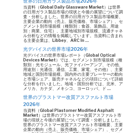
世界の日用ガラス製品市場2026年
当資料（Global Daily Glassware Market）は世界
の日用ガラス製品市場の現状と今後の展望について調
査・分析しました。世界の日用ガラス製品市場概要、
主要企業の動向（売上、販売価格、市場シェア）、セ
グメント別市場規模（種類別：食器、装飾品、用途
別：商業、住宅）、主要地域別市場規模、流通チャネ
ル分析などの情報を掲載しています。当資料に含まれ
る主要企業は、Libbey、ARC In …
光デバイスの世界市場2026年
光デバイスの世界市場レポート（Global Optical
Devices Market）では、セグメント別市場規模（種
類別：光モジュール、光ファイバーアンプ、その他、
用途別：光通信、通信、工業、家電、その他）、主要
地域と国別市場規模、国内外の主要プレーヤーの動向
と市場シェア、販売チャネルなどの項目について詳細
な分析を行いました。地域・国別分析では、北米、ア
メリカ、カナダ、メキシコ、ヨーロッパ、ド …
世界のプラストマー改質アスファルト市場
2026年
当資料（Global Plastomer Modified Asphalt
Market）は世界のプラストマー改質アスファルト市
場の現状と今後の展望について調査・分析しました。
世界のプラストマー改質アスファルト市場概要、主要
企業の動向（売上、販売価格、市場シェア）、セグメ