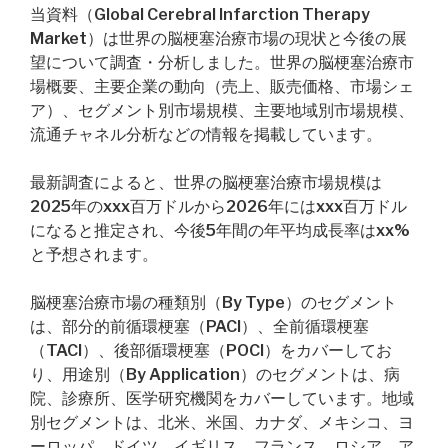
当資料（Global Cerebral Infarction Therapy
Market）は世界の脳梗塞治療市場の現状と今後の展
望について調査・分析しました。世界の脳梗塞治療市
場概要、主要企業の動向（売上、販売価格、市場シェ
ア）、セグメント別市場規模、主要地域別市場規模、
流通チャネル分析などの情報を掲載しています。
最新調査によると、世界の脳梗塞治療市場規模は
2025年のxxx百万ドルから2026年にはxxx百万ドル
になると推定され、今後5年間の年平均成長率はxx%
と予想されます。
脳梗塞治療市場の種類別（By Type）のセグメント
は、部分的前循環梗塞（PACI）、全前循環梗塞
（TACI）、後部循環梗塞（POCI）をカバーしてお
り、用途別（By Application）のセグメントは、病
院、診療所、医学研究機関をカバーしています。地域
別セグメントは、北米、米国、カナダ、メキシコ、ヨ
ーロッパ、ドイツ、イギリス、フランス、ロシア、ア