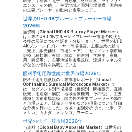
医療、半導体・電子、自動車、材料科学、ライフサイ
エンス、その他）、主要地域と国別市場規模、国内外
の主要プレーヤーの動向と市場シェア …
世界のUHD 4Kブルーレイプレーヤー市場
2026年
当資料（Global UHD 4K Blu-ray Player Market）
は世界のUHD 4Kブルーレイプレーヤー市場の現状と
今後の展望について調査・分析しました。世界のUHD
4Kブルーレイプレーヤー市場概要、主要企業の動向
（売上、販売価格、市場シェア）、セグメント別市場
規模（種類別：有線、無線、用途別：学校用、家庭
用、商業用）、主要地域別市場規模、流通チャネル分
析などの情報を掲載していま …
眼科手術用顕微鏡の世界市場2026年
眼科手術用顕微鏡の世界市場レポート（Global
Ophthalmic Surgical Microscope Market）で
は、セグメント別市場規模（種類別：間接販売、直接
販売、用途別：病院、地域医療機関、その他）、主要
地域と国別市場規模、国内外の主要プレーヤーの動向
と市場シェア、販売チャネルなどの項目について詳細
な分析を行いました。地域・国別分析では、北米、ア
メリカ、カナダ、メキシコ、ヨーロ …
世界のベビー服市場2026年
当資料（Global Baby Apparels Market）は世界の
ベビー服市場の現状と今後の展望について調査・分析