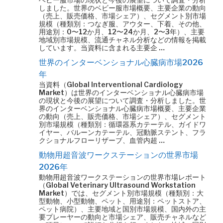
しました。世界のベビー服市場概要、主要企業の動向
（売上、販売価格、市場シェア）、セグメント別市場
規模（種類別：つなぎ服、アウター、下着、その他、
用途別：0〜12か月、12〜24か月、2〜3年）、主要
地域別市場規模、流通チャネル分析などの情報を掲載
しています。当資料に含まれる主要企 …
世界のインターベンショナル心臓病市場2026
年
当資料（Global Interventional Cardiology
Market）は世界のインターベンショナル心臓病市場
の現状と今後の展望について調査・分析しました。世
界のインターベンショナル心臓病市場概要、主要企業
の動向（売上、販売価格、市場シェア）、セグメント
別市場規模（種類別：循環器系カテーテル、ガイドワ
イヤー、バルーンカテーテル、冠動脈ステント、フラ
クショナルフローリザーブ、血管内超 …
動物用超音波ワークステーションの世界市場
2026年
動物用超音波ワークステーションの世界市場レポート
（Global Veterinary Ultrasound Workstation
Market）では、セグメント別市場規模（種類別：大
型動物、小型動物、ペット、用途別：ペットストア、
ペット病院）、主要地域と国別市場規模、国内外の主
要プレーヤーの動向と市場シェア、販売チャネルなど