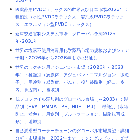
2034年
医薬品用PVDCラテックスの世界及び日本市場2026年：
種類別（水性PVDCラテックス、溶剤系PVDCラテック
ス、エマルジョン型PVDCラテックス）
倉庫交通管制システム市場：グローバル予測2025
年-2031年
世界の塩素不使用消毒用化学薬品市場の規模およびシェア
予測：2026年から2036年までの見通し
世界のワクチン用アジュバント市場（2026年～2033
年）：種類別（病原体、アジュバントエマルジョン、微粒
子）、用途別（感染症、がん）、投与経路別（経口、皮
内、鼻腔内）、地域別
低プロファイル添加剤のグローバル市場（～2033）：製
品別（PVA、PMMA、PS、HDPI、PU）、機能別（収縮
防止、着色）、用途別（プルトラージョン、樹脂転写成
形）、地域別
自己潤滑型ローラーチェーンのグローバル市場展望・詳細
分析・市場規模（2032年まで）：シングルピッチ、ダブ