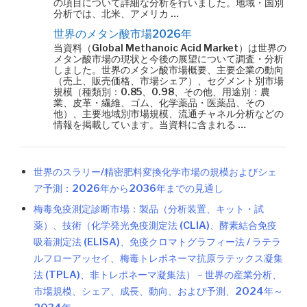
の項目について詳細な分析を行いました。地域・国別
分析では、北米、アメリカ …
世界のメタン酸市場2026年
当資料（Global Methanoic Acid Market）は世界の
メタン酸市場の現状と今後の展望について調査・分析
しました。世界のメタン酸市場概要、主要企業の動向
（売上、販売価格、市場シェア）、セグメント別市場
規模（種類別：0.85、0.98、その他、用途別：農
業、皮革・繊維、ゴム、化学薬品・医薬品、その
他）、主要地域別市場規模、流通チャネル分析などの
情報を掲載しています。当資料に含まれる …
世界のスラリー/精密肥料変換化学市場の規模およびシェ
ア予測：2026年から2036年までの見通し
梅毒免疫測定診断市場：製品（分析装置、キット・試
薬）、技術（化学発光免疫測定法 (CLIA)、酵素結合免疫
吸着測定法 (ELISA)、免疫クロマトグラフィー法 / ラテラ
ルフローアッセイ、梅毒トレポネーマ抗原ラテックス凝集
法 (TPLA)、非トレポネーマ凝集法）－世界の産業分析、
市場規模、シェア、成長、動向、および予測、2024年～