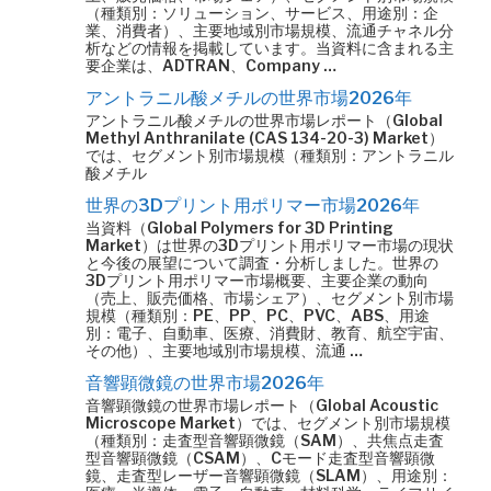
（種類別：ソリューション、サービス、用途別：企
業、消費者）、主要地域別市場規模、流通チャネル分
析などの情報を掲載しています。当資料に含まれる主
要企業は、ADTRAN、Company …
アントラニル酸メチルの世界市場2026年
アントラニル酸メチルの世界市場レポート（Global
Methyl Anthranilate (CAS 134-20-3) Market）
では、セグメント別市場規模（種類別：アントラニル
酸メチル
世界の3Dプリント用ポリマー市場2026年
当資料（Global Polymers for 3D Printing
Market）は世界の3Dプリント用ポリマー市場の現状
と今後の展望について調査・分析しました。世界の
3Dプリント用ポリマー市場概要、主要企業の動向
（売上、販売価格、市場シェア）、セグメント別市場
規模（種類別：PE、PP、PC、PVC、ABS、用途
別：電子、自動車、医療、消費財、教育、航空宇宙、
その他）、主要地域別市場規模、流通 …
音響顕微鏡の世界市場2026年
音響顕微鏡の世界市場レポート（Global Acoustic
Microscope Market）では、セグメント別市場規模
（種類別：走査型音響顕微鏡（SAM）、共焦点走査
型音響顕微鏡（CSAM）、Cモード走査型音響顕微
鏡、走査型レーザー音響顕微鏡（SLAM）、用途別：