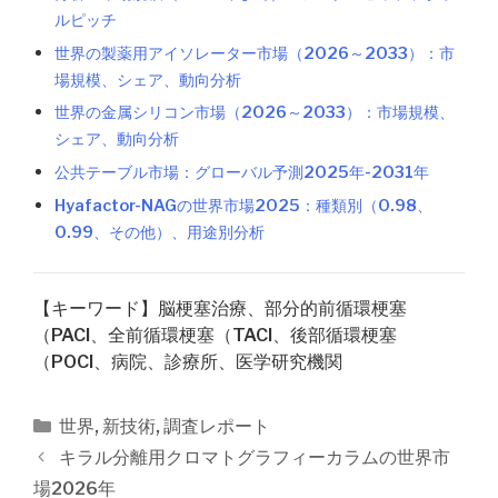
ルピッチ
世界の製薬用アイソレーター市場（2026～2033）：市
場規模、シェア、動向分析
世界の金属シリコン市場（2026～2033）：市場規模、
シェア、動向分析
公共テーブル市場：グローバル予測2025年-2031年
Hyafactor-NAGの世界市場2025：種類別（0.98、
0.99、その他）、用途別分析
【キーワード】脳梗塞治療、部分的前循環梗塞
（PACI、全前循環梗塞（TACI、後部循環梗塞
（POCI、病院、診療所、医学研究機関
カ
世界
,
新技術
,
調査レポート
テ
投
キラル分離用クロマトグラフィーカラムの世界市
ゴ
稿
場2026年