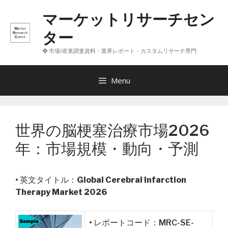
コ
マーケットリサーチセン
ン
テ
ター
ン
❖ 市場/産業調査資料・業界レポート・カスタムリサーチ専門
ツ
へ
ス
Menu
キ
ッ
プ
世界の脳梗塞治療市場2026
年：市場規模・動向・予測
• 英文タイトル：
Global Cerebral Infarction
Therapy Market 2026
• レポートコード：MRC-SE-