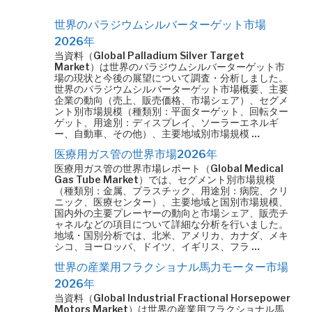
世界のパラジウムシルバーターゲット市場
2026年
当資料（Global Palladium Silver Target
Market）は世界のパラジウムシルバーターゲット市
場の現状と今後の展望について調査・分析しました。
世界のパラジウムシルバーターゲット市場概要、主要
企業の動向（売上、販売価格、市場シェア）、セグメ
ント別市場規模（種類別：平面ターゲット、回転ター
ゲット、用途別：ディスプレイ、ソーラーエネルギ
ー、自動車、その他）、主要地域別市場規模 …
医療用ガス管の世界市場2026年
医療用ガス管の世界市場レポート（Global Medical
Gas Tube Market）では、セグメント別市場規模
（種類別：金属、プラスチック、用途別：病院、クリ
ニック、医療センター）、主要地域と国別市場規模、
国内外の主要プレーヤーの動向と市場シェア、販売チ
ャネルなどの項目について詳細な分析を行いました。
地域・国別分析では、北米、アメリカ、カナダ、メキ
シコ、ヨーロッパ、ドイツ、イギリス、フラ …
世界の産業用フラクショナル馬力モーター市場
2026年
当資料（Global Industrial Fractional Horsepower
Motors Market）は世界の産業用フラクショナル馬