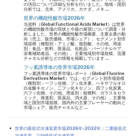
の項目について詳細な分析を行いました。地域・国別
分析では、北米、アメリカ、カナダ、メキ …
世界の機能性酸市場2026年
当資料（Global Functional Acids Market）は世界
の機能性酸市場の現状と今後の展望について調査・分
析しました。世界の機能性酸市場概要、主要企業の動
向（売上、販売価格、市場シェア）、セグメント別市
場規模（種類別：アミノ酸、脂肪酸、その他、用途
別：食品・飲料、医薬品、化粧品・パーソナルケア、
栄養補助食品、その他）、主要地域別市場規模、流通
チャネル分析などの情報を掲載しています …
フッ素誘導体の世界市場2026年
フッ素誘導体の世界市場レポート（Global Fluorine
Derivatives Market）では、セグメント別市場規模
（種類別：一フッ化物、フッ化水素、ヘキサフルオロ
白金酸キセノン、二フッ化キセノン、四フッ化炭素、
六​​フッ化物、その他、用途別：核燃料、ガラス＆セラ
ミック、推進剤、医薬品、消火器、その他）、主要地
域と国別市場規模、国内外の主要プレーヤーの動向と
市場シェア、販売チャネルなど …
世界の吸収式冷凍装置市場2026年-2032年：二重吸収式
冷凍装置、三効吸収式冷凍装置