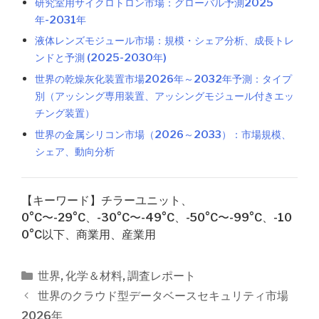
研究室用サイクロトロン市場：グローバル予測2025
年-2031年
液体レンズモジュール市場：規模・シェア分析、成長トレ
ンドと予測 (2025-2030年)
世界の乾燥灰化装置市場2026年～2032年予測：タイプ
別（アッシング専用装置、アッシングモジュール付きエッ
チング装置）
世界の金属シリコン市場（2026～2033）：市場規模、
シェア、動向分析
【キーワード】チラーユニット、
0°C〜-29°C、-30°C〜-49°C、-50°C〜-99°C、-10
0°C以下、商業用、産業用
カ
世界
,
化学＆材料
,
調査レポート
テ
投
世界のクラウド型データベースセキュリティ市場
ゴ
稿
2026年