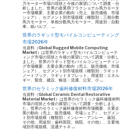
力モーター市場の現状と今後の展望について調査・分
析しました。世界の産業用フラクショナル馬力モータ
ー市場概要、主要企業の動向（売上、販売価格、市場
シェア）、セグメント別市場規模（種類別：三相分数
馬力モーター、単相分数馬力モーター、用途別：自動
車、紙パルプ、 …
世界のラギッド型モバイルコンピューティング
市場2026年
当資料（Global Rugged Mobile Computing
Market）は世界のラギッド型モバイルコンピューテ
ィング市場の現状と今後の展望について調査・分析し
ました。世界のラギッド型モバイルコンピューティン
グ市場概要、主要企業の動向（売上、販売価格、市場
シェア）、セグメント別市場規模（種類別：ラギット
ノートブック、ラギットタブレット、用途別：エネル
ギー、製造、建設、輸送・流通、公安、小 …
世界のセラミック歯科修復材料市場2026年
当資料（Global Ceramic Dental Restorative
Material Market）は世界のセラミック歯科修復材料
市場の現状と今後の展望について調査・分析しまし
た。世界のセラミック歯科修復材料市場概要、主要企
業の動向（売上、販売価格、市場シェア）、セグメン
ト別市場規模（種類別：インレー・アンレー、歯冠、
その他、用途別：歯科医院、病院、その他）、主要地
域別市場規模、流通チャネ …