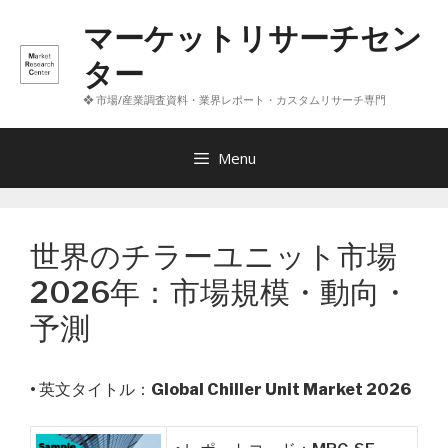
コ
マーケットリサーチセン
ン
テ
ター
ン
❖ 市場/産業調査資料・業界レポート・カスタムリサーチ専門
ツ
へ
ス
Menu
キ
ッ
プ
世界のチラーユニット市場
2026年：市場規模・動向・
予測
• 英文タイトル：
Global Chiller Unit Market 2026