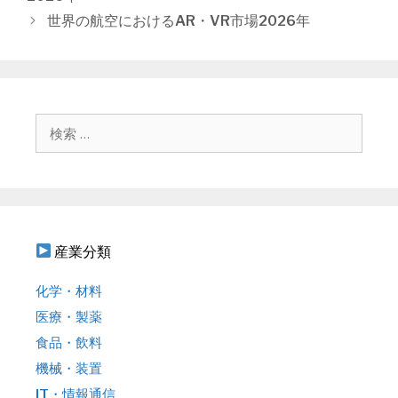
リ
ナ
世界の航空におけるAR・VR市場2026年
ー
ビ
ゲ
ー
シ
ョ
検
ン
索
:
産業分類
化学・材料
医療・製薬
食品・飲料
機械・装置
IT・情報通信