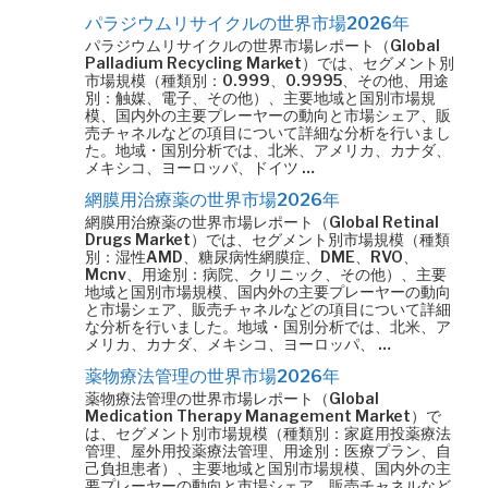
パラジウムリサイクルの世界市場2026年
パラジウムリサイクルの世界市場レポート（Global
Palladium Recycling Market）では、セグメント別
市場規模（種類別：0.999、0.9995、その他、用途
別：触媒、電子、その他）、主要地域と国別市場規
模、国内外の主要プレーヤーの動向と市場シェア、販
売チャネルなどの項目について詳細な分析を行いまし
た。地域・国別分析では、北米、アメリカ、カナダ、
メキシコ、ヨーロッパ、ドイツ …
網膜用治療薬の世界市場2026年
網膜用治療薬の世界市場レポート（Global Retinal
Drugs Market）では、セグメント別市場規模（種類
別：湿性AMD、糖尿病性網膜症、DME、RVO、
Mcnv、用途別：病院、クリニック、その他）、主要
地域と国別市場規模、国内外の主要プレーヤーの動向
と市場シェア、販売チャネルなどの項目について詳細
な分析を行いました。地域・国別分析では、北米、ア
メリカ、カナダ、メキシコ、ヨーロッパ、 …
薬物療法管理の世界市場2026年
薬物療法管理の世界市場レポート（Global
Medication Therapy Management Market）で
は、セグメント別市場規模（種類別：家庭用投薬療法
管理、屋外用投薬療法管理、用途別：医療プラン、自
己負担患者）、主要地域と国別市場規模、国内外の主
要プレーヤーの動向と市場シェア、販売チャネルなど