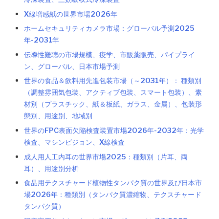
X線増感紙の世界市場2026年
ホームセキュリティカメラ市場：グローバル予測2025
年-2031年
伝導性難聴の市場規模、疫学、市販薬販売、パイプライ
ン、グローバル、日本市場予測
世界の食品＆飲料用先進包装市場（～2031年）： 種類別
（調整雰囲気包装、アクティブ包装、スマート包装）、素
材別（プラスチック、紙＆板紙、ガラス、金属）、包装形
態別、用途別、地域別
世界のFPC表面欠陥検査装置市場2026年-2032年：光学
検査、マシンビジョン、X線検査
成人用人工内耳の世界市場2025：種類別（片耳、両
耳）、用途別分析
食品用テクスチャード植物性タンパク質の世界及び日本市
場2026年：種類別（タンパク質濃縮物、テクスチャード
タンパク質）