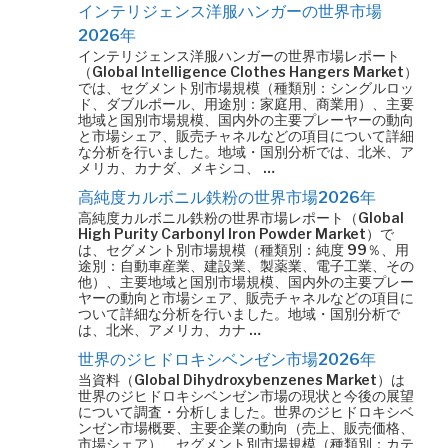
インテリジェンス洋服ハンガーの世界市場
2026年
インテリジェンス洋服ハンガーの世界市場レポート
（Global Intelligence Clothes Hangers Market）
では、セグメント別市場規模（種類別：シングルロッ
ド、ダブルポール、用途別：家庭用、商業用）、主要
地域と国別市場規模、国内外の主要プレーヤーの動向
と市場シェア、販売チャネルなどの項目について詳細
な分析を行いました。地域・国別分析では、北米、ア
メリカ、カナダ、メキシコ、 …
高純度カルボニル鉄粉の世界市場2026年
高純度カルボニル鉄粉の世界市場レポート（Global
High Purity Carbonyl Iron Powder Market）で
は、セグメント別市場規模（種類別：純度 99％、用
途別：自動車産業、建設業、製薬業、電子工業、その
他）、主要地域と国別市場規模、国内外の主要プレー
ヤーの動向と市場シェア、販売チャネルなどの項目に
ついて詳細な分析を行いました。地域・国別分析で
は、北米、アメリカ、カナ …
世界のジヒドロキシベンゼン市場2026年
当資料（Global Dihydroxybenzenes Market）は
世界のジヒドロキシベンゼン市場の現状と今後の展望
について調査・分析しました。世界のジヒドロキシベ
ンゼン市場概要、主要企業の動向（売上、販売価格、
市場シェア）、セグメント別市場規模（種類別：カテ