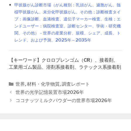
甲状腺がん診断市場（がん種別：乳頭がん、濾胞がん、髄
様甲状腺がん、未分化甲状腺がん、その他；診断検査タイ
プ：画像診断、血液検査、遺伝子マーカー検査、生検；エ
ンドユーザー：病院検査室、診断センター、学術・研究機
関、その他）－世界の産業分析、規模、シェア、成長、ト
レンド、および予測、2025年～2035年
【キーワード】クロロプレンゴム（CR）、接着剤、
工業用ゴム製品、溶剤系接着剤、ラテックス系接着剤
カ
世界
,
材料・化学物質
,
調査レポート
テ
投
世界の光学記憶装置市場2026年
ゴ
稿
ココナッツミルクパウダーの世界市場2026年
リ
ナ
ー
ビ
ゲ
ー