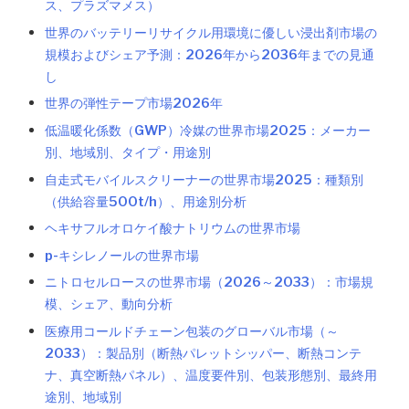
ス、プラズマメス）
世界のバッテリーリサイクル用環境に優しい浸出剤市場の
規模およびシェア予測：2026年から2036年までの見通
し
世界の弾性テープ市場2026年
低温暖化係数（GWP）冷媒の世界市場2025：メーカー
別、地域別、タイプ・用途別
自走式モバイルスクリーナーの世界市場2025：種類別
（供給容量500t/h）、用途別分析
ヘキサフルオロケイ酸ナトリウムの世界市場
p-キシレノールの世界市場
ニトロセルロースの世界市場（2026～2033）：市場規
模、シェア、動向分析
医療用コールドチェーン包装のグローバル市場（～
2033）：製品別（断熱パレットシッパー、断熱コンテ
ナ、真空断熱パネル）、温度要件別、包装形態別、最終用
途別、地域別