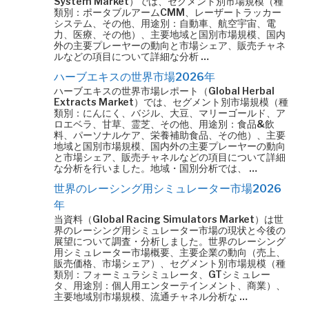
System Market）では、セグメント別市場規模（種
類別：ポータブルアームCMM、レーザートラッカー
システム、その他、用途別：自動車、航空宇宙、電
力、医療、その他）、主要地域と国別市場規模、国内
外の主要プレーヤーの動向と市場シェア、販売チャネ
ルなどの項目について詳細な分析 …
ハーブエキスの世界市場2026年
ハーブエキスの世界市場レポート（Global Herbal
Extracts Market）では、セグメント別市場規模（種
類別：にんにく、バジル、大豆、マリーゴールド、ア
ロエベラ、甘草、霊芝、その他、用途別：食品&飲
料、パーソナルケア、栄養補助食品、その他）、主要
地域と国別市場規模、国内外の主要プレーヤーの動向
と市場シェア、販売チャネルなどの項目について詳細
な分析を行いました。地域・国別分析では、 …
世界のレーシング用シミュレーター市場2026
年
当資料（Global Racing Simulators Market）は世
界のレーシング用シミュレーター市場の現状と今後の
展望について調査・分析しました。世界のレーシング
用シミュレーター市場概要、主要企業の動向（売上、
販売価格、市場シェア）、セグメント別市場規模（種
類別：フォーミュラシミュレータ、GTシミュレー
タ、用途別：個人用エンターテインメント、商業）、
主要地域別市場規模、流通チャネル分析な …