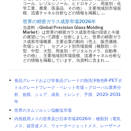
コール、レゾルシノール、ヒドロキノン、用途別：化
学工業、農業、医薬品、その他）、主要地域別市場規
模、流通チャネル分析などの情報を掲載し …
世界の精密ガラス成形市場2026年
当資料（Global Precision Glass Molding
Market）は世界の精密ガラス成形市場の現状と今後
の展望について調査・分析しました。世界の精密ガラ
ス成形市場概要、主要企業の動向（売上、販売価格、
市場シェア）、セグメント別市場規模（種類別：小
型、中型、大型、用途別：デジタルカメラ、自動車、
その他）、主要地域別市場規模、流通チャネル分析な
どの情報を掲載しています。当資料に含まれ …
食品グレードおよび非食品グレードの熱洗浄無色R-PETボ
トルグレードフレーク・ペレット市場 – グローバル業界分
析、規模、シェア、成長、トレンド、予測、2023-2031
年
世界のタムソルシン塩酸塩市場
内視鏡用メスの世界及び日本市場2026年：種類別（電気
メス、超音波メス、ウォータージェットメス、レーザーメ