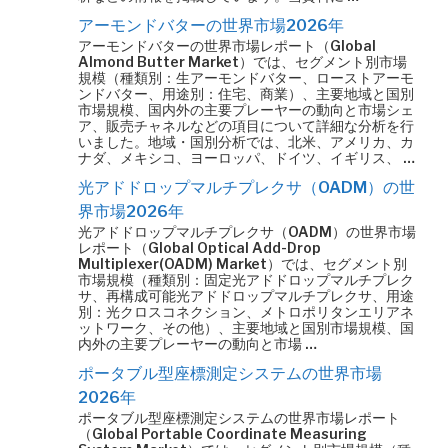
アーモンドバターの世界市場2026年
アーモンドバターの世界市場レポート（Global
Almond Butter Market）では、セグメント別市場
規模（種類別：生アーモンドバター、ローストアーモ
ンドバター、用途別：住宅、商業）、主要地域と国別
市場規模、国内外の主要プレーヤーの動向と市場シェ
ア、販売チャネルなどの項目について詳細な分析を行
いました。地域・国別分析では、北米、アメリカ、カ
ナダ、メキシコ、ヨーロッパ、ドイツ、イギリス、 …
光アドドロップマルチプレクサ（OADM）の世
界市場2026年
光アドドロップマルチプレクサ（OADM）の世界市場
レポート（Global Optical Add-Drop
Multiplexer(OADM) Market）では、セグメント別
市場規模（種類別：固定光アドドロップマルチプレク
サ、再構成可能光アドドロップマルチプレクサ、用途
別：光クロスコネクション、メトロポリタンエリアネ
ットワーク、その他）、主要地域と国別市場規模、国
内外の主要プレーヤーの動向と市場 …
ポータブル型座標測定システムの世界市場
2026年
ポータブル型座標測定システムの世界市場レポート
（Global Portable Coordinate Measuring