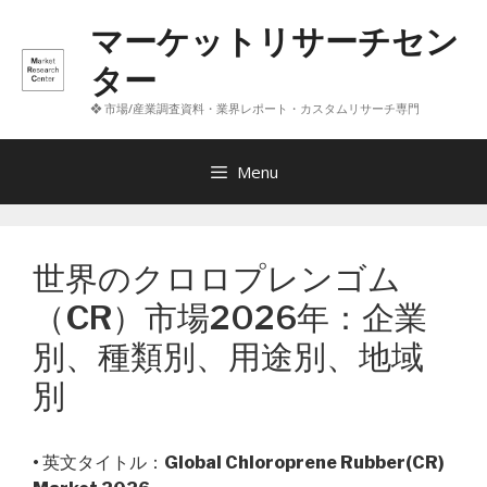
コ
マーケットリサーチセン
ン
テ
ター
ン
❖ 市場/産業調査資料・業界レポート・カスタムリサーチ専門
ツ
へ
ス
Menu
キ
ッ
プ
世界のクロロプレンゴム
（CR）市場2026年：企業
別、種類別、用途別、地域
別
• 英文タイトル：
Global Chloroprene Rubber(CR)