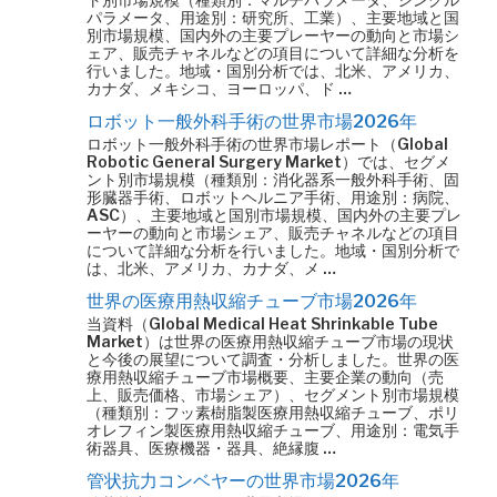
パラメータ、用途別：研究所、工業）、主要地域と国
別市場規模、国内外の主要プレーヤーの動向と市場シ
ェア、販売チャネルなどの項目について詳細な分析を
行いました。地域・国別分析では、北米、アメリカ、
カナダ、メキシコ、ヨーロッパ、ド …
ロボット一般外科手術の世界市場2026年
ロボット一般外科手術の世界市場レポート（Global
Robotic General Surgery Market）では、セグメ
ント別市場規模（種類別：消化器系一般外科手術、固
形臓器手術、ロボットヘルニア手術、用途別：病院、
ASC）、主要地域と国別市場規模、国内外の主要プレ
ーヤーの動向と市場シェア、販売チャネルなどの項目
について詳細な分析を行いました。地域・国別分析で
は、北米、アメリカ、カナダ、メ …
世界の医療用熱収縮チューブ市場2026年
当資料（Global Medical Heat Shrinkable Tube
Market）は世界の医療用熱収縮チューブ市場の現状
と今後の展望について調査・分析しました。世界の医
療用熱収縮チューブ市場概要、主要企業の動向（売
上、販売価格、市場シェア）、セグメント別市場規模
（種類別：フッ素樹脂製医療用熱収縮チューブ、ポリ
オレフィン製医療用熱収縮チューブ、用途別：電気手
術器具、医療機器・器具、絶縁腹 …
管状抗力コンベヤーの世界市場2026年