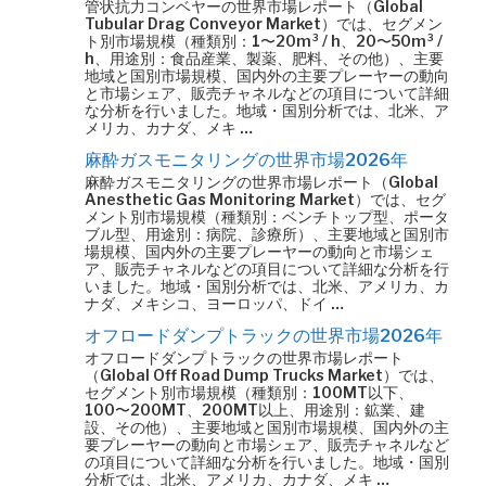
管状抗力コンベヤーの世界市場レポート（Global
Tubular Drag Conveyor Market）では、セグメン
ト別市場規模（種類別：1〜20m³ / h、20〜50m³ /
h、用途別：食品産業、製薬、肥料、その他）、主要
地域と国別市場規模、国内外の主要プレーヤーの動向
と市場シェア、販売チャネルなどの項目について詳細
な分析を行いました。地域・国別分析では、北米、ア
メリカ、カナダ、メキ …
麻酔ガスモニタリングの世界市場2026年
麻酔ガスモニタリングの世界市場レポート（Global
Anesthetic Gas Monitoring Market）では、セグ
メント別市場規模（種類別：ベンチトップ型、ポータ
ブル型、用途別：病院、診療所）、主要地域と国別市
場規模、国内外の主要プレーヤーの動向と市場シェ
ア、販売チャネルなどの項目について詳細な分析を行
いました。地域・国別分析では、北米、アメリカ、カ
ナダ、メキシコ、ヨーロッパ、ドイ …
オフロードダンプトラックの世界市場2026年
オフロードダンプトラックの世界市場レポート
（Global Off Road Dump Trucks Market）では、
セグメント別市場規模（種類別：100MT以下、
100〜200MT、200MT以上、用途別：鉱業、建
設、その他）、主要地域と国別市場規模、国内外の主
要プレーヤーの動向と市場シェア、販売チャネルなど
の項目について詳細な分析を行いました。地域・国別
分析では、北米、アメリカ、カナダ、メキ …