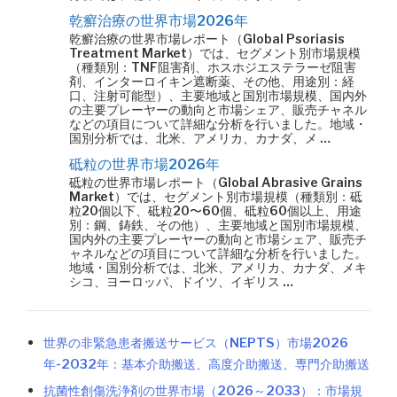
乾癬治療の世界市場2026年
乾癬治療の世界市場レポート（Global Psoriasis
Treatment Market）では、セグメント別市場規模
（種類別：TNF阻害剤、ホスホジエステラーゼ阻害
剤、インターロイキン遮断薬、その他、用途別：経
口、注射可能型）、主要地域と国別市場規模、国内外
の主要プレーヤーの動向と市場シェア、販売チャネル
などの項目について詳細な分析を行いました。地域・
国別分析では、北米、アメリカ、カナダ、メ …
砥粒の世界市場2026年
砥粒の世界市場レポート（Global Abrasive Grains
Market）では、セグメント別市場規模（種類別：砥
粒20個以下、砥粒20〜60個、砥粒60個以上、用途
別：鋼、鋳鉄、その他）、主要地域と国別市場規模、
国内外の主要プレーヤーの動向と市場シェア、販売チ
ャネルなどの項目について詳細な分析を行いました。
地域・国別分析では、北米、アメリカ、カナダ、メキ
シコ、ヨーロッパ、ドイツ、イギリス …
世界の非緊急患者搬送サービス（NEPTS）市場2026
年-2032年：基本介助搬送、高度介助搬送、専門介助搬送
抗菌性創傷洗浄剤の世界市場（2026～2033）：市場規