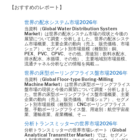
【おすすめのレポート】
世界の配水システム市場2026年
当資料（Global Water Distribution System
Market）は世界の配水システム市場の現状と今後の
展望について調査・分析しました。世界の配水システ
ム市場概要、主要企業の動向（売上、販売価格、市場
シェア）、セグメント別市場規模（種類別：銅、
PEX、PVC、CPVC、その他、用途別：飲料水配水、
排水配水、水循環、その他）、主要地域別市場規模、
流通チャネル分析などの情報を掲載 …
世界の床型ボーリングフライス盤市場2026年
当資料（Global Floor-type Boring-Milling
Machine Market）は世界の床型ボーリングフライス
盤市場の現状と今後の展望について調査・分析しまし
た。世界の床型ボーリングフライス盤市場概要、主要
企業の動向（売上、販売価格、市場シェア）、セグメ
ント別市場規模（種類別：CNCボーリングフライス
盤、手動ボーリングフライス盤、用途別：航空宇宙産
業、運輸産業、産業機械、そ …
分析トランスミッターの世界市場2026年
分析トランスミッターの世界市場レポート（Global
Analytical Transmitter Market）では、セグメン
ト別市場規模（種類別：マルチパラメータ、シングル