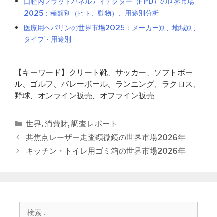
口腔内フラットパネルディテクター（FPD）の世界市場
2025：種類別（ヒト、動物）、用途別分析
医療用ヘパリンの世界市場2025：メーカー別、地域別、
タイプ・用途別
【キーワード】クリート靴、サッカー、ソフトボー
ル、ゴルフ、バレーボール、ランニング、ラクロス、
野球、オンライン販売、オフライン販売
カ
世界
,
消費財
,
調査レポート
テ
投
共焦点レーザー走査顕微鏡の世界市場2026年
ゴ
稿
キッチン・トイレ用ゴミ箱の世界市場2026年
リ
ナ
ー
ビ
ゲ
ー
シ
検