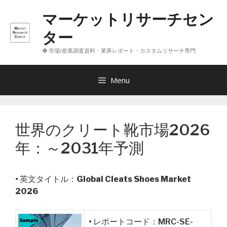
コ
マーケットリサーチセン
ン
テ
ター
ン
❖ 市場/産業調査資料・業界レポート・カスタムリサーチ専門
ツ
へ
ス
Menu
キ
ッ
プ
世界のクリート靴市場2026
年：～2031年予測
• 英文タイトル：
Global Cleats Shoes Market
2026
• レポートコード：MRC-SE-