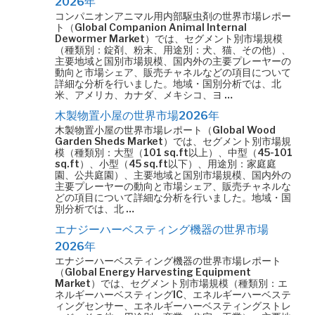
2026年
コンパニオンアニマル用内部駆虫剤の世界市場レポー
ト（Global Companion Animal Internal
Dewormer Market）では、セグメント別市場規模
（種類別：錠剤、粉末、用途別：犬、猫、その他）、
主要地域と国別市場規模、国内外の主要プレーヤーの
動向と市場シェア、販売チャネルなどの項目について
詳細な分析を行いました。地域・国別分析では、北
米、アメリカ、カナダ、メキシコ、ヨ …
木製物置小屋の世界市場2026年
木製物置小屋の世界市場レポート（Global Wood
Garden Sheds Market）では、セグメント別市場規
模（種類別：大型（101 sq.ft以上）、中型（45-101
sq.ft）、小型（45 sq.ft以下）、用途別：家庭庭
園、公共庭園）、主要地域と国別市場規模、国内外の
主要プレーヤーの動向と市場シェア、販売チャネルな
どの項目について詳細な分析を行いました。地域・国
別分析では、北 …
エナジーハーベスティング機器の世界市場
2026年
エナジーハーベスティング機器の世界市場レポート
（Global Energy Harvesting Equipment
Market）では、セグメント別市場規模（種類別：エ
ネルギーハーベスティングIC、エネルギーハーベステ
ィングセンサー、エネルギーハーベスティングストレ