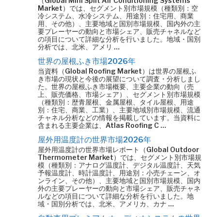
（Global Mini Split Air Conditioning Systems
Market）では、セグメント別市場規模（種類別：空
冷システム、水冷システム、用途別：住宅用、商業
用、その他）、主要地域と国別市場規模、国内外の主
要プレーヤーの動向と市場シェア、販売チャネルなど
の項目について詳細な分析を行いました。地域・国別
分析では、北米、アメリ …
世界の屋根ふき市場2026年
当資料（Global Roofing Market）は世界の屋根ふ
き市場の現状と今後の展望について調査・分析しまし
た。世界の屋根ふき市場概要、主要企業の動向（売
上、販売価格、市場シェア）、セグメント別市場規模
（種類別：歴青屋根、金属屋根、タイル屋根、用途
別：住宅、商業、工業）、主要地域別市場規模、流通
チャネル分析などの情報を掲載しています。当資料に
含まれる主要企業は、Atlas Roofing C …
屋外用温度計の世界市場2026年
屋外用温度計の世界市場レポート（Global Outdoor
Thermometer Market）では、セグメント別市場規
模（種類別：アナログ温度計、デジタル温度計、天気
予報温度計、時計温度計、用途別：小売チェーン、オ
ンライン、その他）、主要地域と国別市場規模、国内
外の主要プレーヤーの動向と市場シェア、販売チャネ
ルなどの項目について詳細な分析を行いました。地
域・国別分析では、北米、アメリカ、カナ …