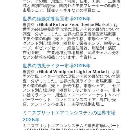
ージ、その他、用途別：商業、住宅、工業）、主要地
域と国別市場規模、国内外の主要プレーヤーの動向と
市場シェア、販売チャネルなどの項目に …
世界の経腸栄養装置市場2026年
当資料（Global Enteral Feed Device Market）は
世界の経腸栄養装置市場の現状と今後の展望について
調査・分析しました。世界の経腸栄養装置市場概要、
主要企業の動向（売上、販売価格、市場シェア）、セ
グメント別市場規模（種類別：栄養ポンプ、栄養チュ
ーブ、ギビングセット、経腸注射器、用途別：病院、
在宅医療）、主要地域別市場規模、流通チャネル分析
などの情報を掲載しています。当資料 …
世界の防風ライター市場2026年
当資料（Global Windproof Lighter Market）は世
界の防風ライター市場の現状と今後の展望について調
査・分析しました。世界の防風ライター市場概要、主
要企業の動向（売上、販売価格、市場シェア）、セグ
メント別市場規模（種類別：使い捨てライター、非使
い捨てライター、用途別：スーパーマーケット＆ハイ
パーマーケット、コンビニエンスストア、専門小売
店、オンライン小売店）、主要地域別市場 …
ミニスプリットエアコンシステムの世界市場
2026年
ミニスプリットエアコンシステムの世界市場レポート