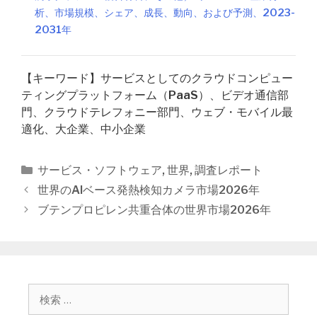
析、市場規模、シェア、成長、動向、および予測、2023-
2031年
【キーワード】サービスとしてのクラウドコンピュー
ティングプラットフォーム（PaaS）、ビデオ通信部
門、クラウドテレフォニー部門、ウェブ・モバイル最
適化、大企業、中小企業
カ
サービス・ソフトウェア
,
世界
,
調査レポート
テ
投
世界のAIベース発熱検知カメラ市場2026年
ゴ
稿
ブテンプロピレン共重合体の世界市場2026年
リ
ナ
ー
ビ
ゲ
ー
シ
検
ョ
索