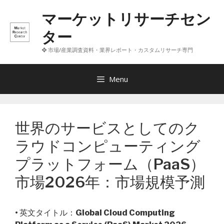
コ
マーケットリサーチセン
ン
テ
ター
ン
❖ 市場/産業調査資料・業界レポート・カスタムリサーチ専門
ツ
へ
ス
Menu
キ
ッ
プ
世界のサービスとしてのク
ラウドコンピューティング
プラットフォーム（PaaS）
市場2026年：市場規模予測
• 英文タイトル：
Global Cloud Computing