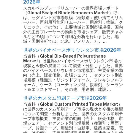
2026年
スカルペルブレードリムーバーの世界市場レポート
（Global Scalpel Blade Removers Market）で
は、セグメント別市場規模（種類別：使い捨て刃リム
ーバー、再利用可能刃リムーバー、用途別：病院、ク
リニック、その他）、主要地域と国別市場規模、国内
外の主要プレーヤーの動向と市場シェア、販売チャネ
ルなどの項目について詳細な分析を行いました。地
域・国別分析では、北米、アメリカ、カナ …
世界のバイオベースポリウレタン市場2026年
当資料（Global Bio-Based Polyurethane
Market）は世界のバイオベースポリウレタン市場の
現状と今後の展望について調査・分析しました。世界
のバイオベースポリウレタン市場概要、主要企業の動
向（売上、販売価格、市場シェア）、セグメント別市
場規模（種類別：リジッドフォーム、フレキシブルフ
ォーム、ケース（コーティング剤、接着剤、シーラン
ト＆エラストマー）、その他、用途別：建設 …
世界のカスタム印刷テープ市場2026年
当資料（Global Custom Printed Tapes Market）
は世界のカスタム印刷テープ市場の現状と今後の展望
について調査・分析しました。世界のカスタム印刷テ
ープ市場概要、主要企業の動向（売上、販売価格、市
場シェア）、セグメント別市場規模（種類別：両面テ
ープ、片面テープ、用途別：自動車、建築＆家電、電
子、その他）、主要地域別市場規模、流通チャネル分