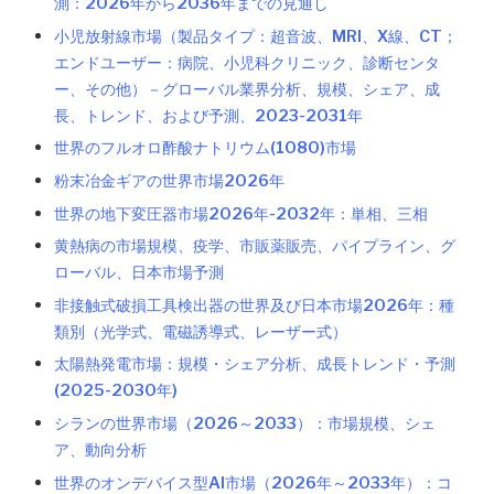
測：2026年から2036年までの見通し
小児放射線市場（製品タイプ：超音波、MRI、X線、CT；
エンドユーザー：病院、小児科クリニック、診断センタ
ー、その他）－グローバル業界分析、規模、シェア、成
長、トレンド、および予測、2023-2031年
世界のフルオロ酢酸ナトリウム(1080)市場
粉末冶金ギアの世界市場2026年
世界の地下変圧器市場2026年-2032年：単相、三相
黄熱病の市場規模、疫学、市販薬販売、パイプライン、グ
ローバル、日本市場予測
非接触式破損工具検出器の世界及び日本市場2026年：種
類別（光学式、電磁誘導式、レーザー式）
太陽熱発電市場：規模・シェア分析、成長トレンド・予測
(2025-2030年)
シランの世界市場（2026～2033）：市場規模、シェ
ア、動向分析
世界のオンデバイス型AI市場（2026年～2033年）：コ