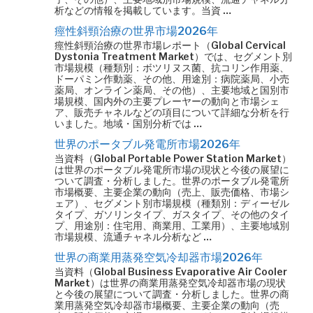
析などの情報を掲載しています。当資 …
痙性斜頸治療の世界市場2026年
痙性斜頸治療の世界市場レポート（Global Cervical
Dystonia Treatment Market）では、セグメント別
市場規模（種類別：ボツリヌス菌、抗コリン作用薬、
ドーパミン作動薬、その他、用途別：病院薬局、小売
薬局、オンライン薬局、その他）、主要地域と国別市
場規模、国内外の主要プレーヤーの動向と市場シェ
ア、販売チャネルなどの項目について詳細な分析を行
いました。地域・国別分析では …
世界のポータブル発電所市場2026年
当資料（Global Portable Power Station Market）
は世界のポータブル発電所市場の現状と今後の展望に
ついて調査・分析しました。世界のポータブル発電所
市場概要、主要企業の動向（売上、販売価格、市場シ
ェア）、セグメント別市場規模（種類別：ディーゼル
タイプ、ガソリンタイプ、ガスタイプ、その他のタイ
プ、用途別：住宅用、商業用、工業用）、主要地域別
市場規模、流通チャネル分析など …
世界の商業用蒸発空気冷却器市場2026年
当資料（Global Business Evaporative Air Cooler
Market）は世界の商業用蒸発空気冷却器市場の現状
と今後の展望について調査・分析しました。世界の商
業用蒸発空気冷却器市場概要、主要企業の動向（売