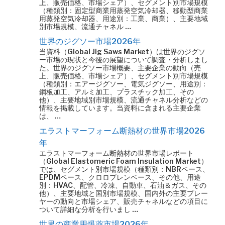
上、販売価格、市場シェア）、セグメント別市場規模
（種類別：固定型商業用蒸発空気冷却器、移動型商業
用蒸発空気冷却器、用途別：工業、商業）、主要地域
別市場規模、流通チャネル …
世界のジグソー市場2026年
当資料（Global Jig Saws Market）は世界のジグソ
ー市場の現状と今後の展望について調査・分析しまし
た。世界のジグソー市場概要、主要企業の動向（売
上、販売価格、市場シェア）、セグメント別市場規模
（種類別：エアージグソー、電気ジグソー、用途別：
鋼板加工、アルミ加工、プラスチック加工、その
他）、主要地域別市場規模、流通チャネル分析などの
情報を掲載しています。当資料に含まれる主要企業
は、 …
エラストマーフォーム断熱材の世界市場2026
年
エラストマーフォーム断熱材の世界市場レポート
（Global Elastomeric Foam Insulation Market）
では、セグメント別市場規模（種類別：NBRベース、
EPDMベース、クロロプレンベース、その他、用途
別：HVAC、配管、冷凍、自動車、石油＆ガス、その
他）、主要地域と国別市場規模、国内外の主要プレー
ヤーの動向と市場シェア、販売チャネルなどの項目に
ついて詳細な分析を行いまし …
世界の商業用爆薬市場2026年