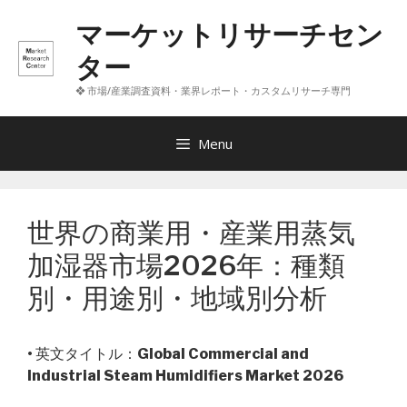
コ
マーケットリサーチセン
ン
テ
ター
ン
❖ 市場/産業調査資料・業界レポート・カスタムリサーチ専門
ツ
へ
ス
Menu
キ
ッ
プ
世界の商業用・産業用蒸気
加湿器市場2026年：種類
別・用途別・地域別分析
• 英文タイトル：
Global Commercial and
Industrial Steam Humidifiers Market 2026