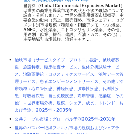
当資料（Global Commercial Explosives Market）
は世界の商業用爆薬市場の現状と今後の展望について
調査・分析しました。世界の商業用爆薬市場概要、主
要企業の動向（売上、販売価格、市場シェア）、セグ
メント別市場規模（種類別：硝酸アンモニウム爆薬、
ANFO、水性爆薬、ニトログリセリン爆薬、その他、
用途別：鉱業、採石、建設、石油・ガス、その他）、
主要地域別市場規模、流通チャネ …
治験市場（サービスタイプ：プロトコル設計、被験者募
集・施設特定、臨床検査サービス、生体分析試験サービ
ス、治験薬供給・ロジスティクスサービス、治験データ管
理サービス、患者エンゲージメントサービス、その他；治
療領域：心血管疾患、神経疾患、腫瘍性疾患、代謝性疾
患、呼吸器疾患、自己免疫疾患、疼痛管理、感染症、その
他）－世界市場分析、規模、シェア、成長、トレンド、お
よび予測、2025年～2035年
公共テーブル市場：グローバル予測2025年-2031年
世界のバスバー絶縁フィルム市場の規模およびシェア予