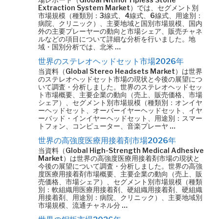
Extraction System Market）では、セグメント別
市場規模（種類別：3線式、4線式、6線式、用途別：
病院、クリニック）、主要地域と国別市場規模、国内
外の主要プレーヤーの動向と市場シェア、販売チャネ
ルなどの項目について詳細な分析を行いました。地
域・国別分析では、北米 …
世界のステレオヘッドセット市場2026年
当資料（Global Stereo Headsets Market）は世界
のステレオヘッドセット市場の現状と今後の展望につ
いて調査・分析しました。世界のステレオヘッドセッ
ト市場概要、主要企業の動向（売上、販売価格、市場
シェア）、セグメント別市場規模（種類別：オンイヤ
ーヘッドセット、オーバーイヤーヘッドセット、イヤ
ーバッド・インイヤーヘッドセット、用途別：スマー
トフォン、コンピューター、音楽プレーヤ …
世界の高強度医療用接着剤市場2026年
当資料（Global High-Strength Medical Adhesive
Market）は世界の高強度医療用接着剤市場の現状と
今後の展望について調査・分析しました。世界の高強
度医療用接着剤市場概要、主要企業の動向（売上、販
売価格、市場シェア）、セグメント別市場規模（種類
別：軟組織用医療用接着剤、硬組織用接着剤、硬組織
用接着剤、用途別：病院、クリニック）、主要地域別
市場規模、流通チャネル分 …