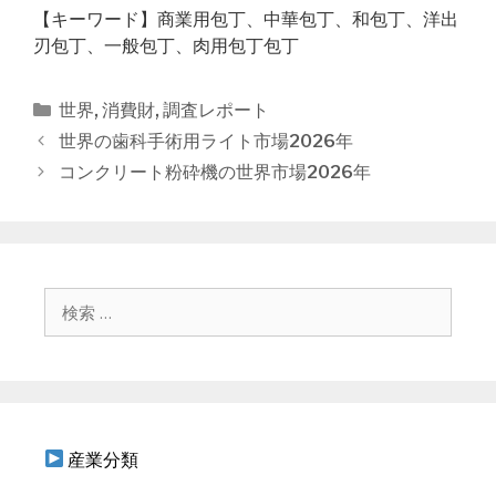
【キーワード】商業用包丁、中華包丁、和包丁、洋出
刃包丁、一般包丁、肉用包丁包丁
カ
世界
,
消費財
,
調査レポート
テ
投
世界の歯科手術用ライト市場2026年
ゴ
稿
コンクリート粉砕機の世界市場2026年
リ
ナ
ー
ビ
ゲ
ー
シ
検
ョ
索
ン
:
産業分類