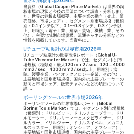
世界の銅板市場2026年
当資料（Global Copper Plate Market）は世界の銅
板市場の現状と今後の展望について調査・分析しまし
た。世界の銅板市場概要、主要企業の動向（売上、販
売価格、市場シェア）、セグメント別市場規模（種類
別：0.1インチ以下、0.1〜0.3インチ、0.3インチ以
上、用途別：電子工業、建築・芸術、機械工業、その
他）、主要地域別市場規模、流通チャネル分析などの
情報を掲載しています。当資料に …
Uチューブ粘度計の世界市場2026年
Uチューブ粘度計の世界市場レポート（Global U-
Tube Viscometer Market）では、セグメント別市
場規模（種類別：最大120 mm2 / sec、120 – 4000
mm2 / sec、4000 mm2 / sec以上、用途別：病
院、製薬企業、バイオテクノロジー企業、その他）、
主要地域と国別市場規模、国内外の主要プレーヤーの
動向と市場シェア、販売チャネルなどの項目について
詳 …
ボーリングツールの世界市場2026年
ボーリングツールの世界市場レポート（Global
Boring Tools Market）では、セグメント別市場規模
（種類別：ドリルビット、ドリルチューブラー、ドリ
ルモーター、ドリルリーマーとスタビライザー、ドリ
ルカラー、ドリルジャー、ドリルスイベル、メカニカ
ルスラスター、用途別：オンショア、オフショア）、
主要地域と国別市場規模、国内外の主要プレーヤーの