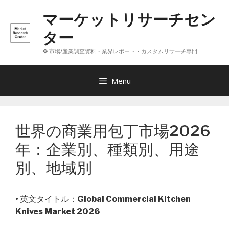
コ
マーケットリサーチセン
ン
テ
ター
ン
❖ 市場/産業調査資料・業界レポート・カスタムリサーチ専門
ツ
へ
ス
Menu
キ
ッ
プ
世界の商業用包丁市場2026
年：企業別、種類別、用途
別、地域別
• 英文タイトル：
Global Commercial Kitchen
Knives Market 2026