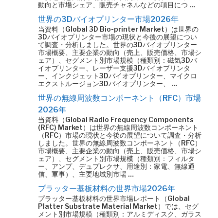
動向と市場シェア、販売チャネルなどの項目につ …
世界の3Dバイオプリンター市場2026年
当資料（Global 3D Bio-printer Market）は世界の
3Dバイオプリンター市場の現状と今後の展望につい
て調査・分析しました。世界の3Dバイオプリンター
市場概要、主要企業の動向（売上、販売価格、市場シ
ェア）、セグメント別市場規模（種類別：磁気3Dバ
イオプリンター、レーザー支援3Dバイオプリンタ
ー、インクジェット3Dバイオプリンター、マイクロ
エクストルージョン3Dバイオプリンター、 …
世界の無線周波数コンポーネント（RFC）市場
2026年
当資料（Global Radio Frequency Components
(RFC) Market）は世界の無線周波数コンポーネント
（RFC）市場の現状と今後の展望について調査・分析
しました。世界の無線周波数コンポーネント（RFC）
市場概要、主要企業の動向（売上、販売価格、市場シ
ェア）、セグメント別市場規模（種類別：フィルタ
ー、アンプ、デュプレクサ、用途別：家電、無線通
信、軍事）、主要地域別市場 …
プラッター基板材料の世界市場2026年
プラッター基板材料の世界市場レポート（Global
Platter Substrate Material Market）では、セグ
メント別市場規模（種類別：アルミディスク、ガラス