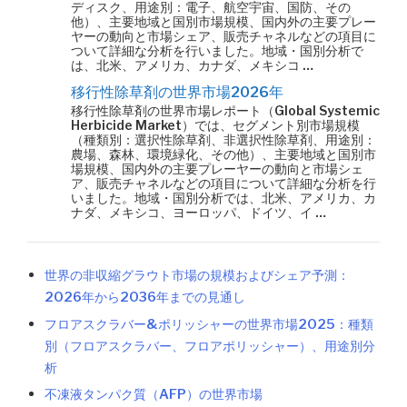
ディスク、用途別：電子、航空宇宙、国防、その
他）、主要地域と国別市場規模、国内外の主要プレー
ヤーの動向と市場シェア、販売チャネルなどの項目に
ついて詳細な分析を行いました。地域・国別分析で
は、北米、アメリカ、カナダ、メキシコ …
移行性除草剤の世界市場2026年
移行性除草剤の世界市場レポート（Global Systemic
Herbicide Market）では、セグメント別市場規模
（種類別：選択性除草剤、非選択性除草剤、用途別：
農場、森林、環境緑化、その他）、主要地域と国別市
場規模、国内外の主要プレーヤーの動向と市場シェ
ア、販売チャネルなどの項目について詳細な分析を行
いました。地域・国別分析では、北米、アメリカ、カ
ナダ、メキシコ、ヨーロッパ、ドイツ、イ …
世界の非収縮グラウト市場の規模およびシェア予測：
2026年から2036年までの見通し
フロアスクラバー&ポリッシャーの世界市場2025：種類
別（フロアスクラバー、フロアポリッシャー）、用途別分
析
不凍液タンパク質（AFP）の世界市場