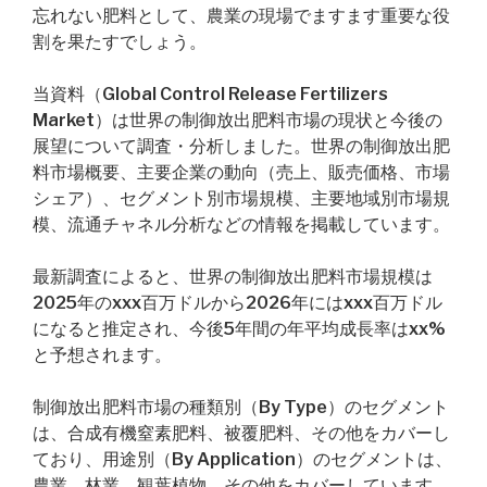
忘れない肥料として、農業の現場でますます重要な役
割を果たすでしょう。
当資料（Global Control Release Fertilizers
Market）は世界の制御放出肥料市場の現状と今後の
展望について調査・分析しました。世界の制御放出肥
料市場概要、主要企業の動向（売上、販売価格、市場
シェア）、セグメント別市場規模、主要地域別市場規
模、流通チャネル分析などの情報を掲載しています。
最新調査によると、世界の制御放出肥料市場規模は
2025年のxxx百万ドルから2026年にはxxx百万ドル
になると推定され、今後5年間の年平均成長率はxx%
と予想されます。
制御放出肥料市場の種類別（By Type）のセグメント
は、合成有機窒素肥料、被覆肥料、その他をカバーし
ており、用途別（By Application）のセグメントは、
農業、林業、観葉植物、その他をカバーしています。