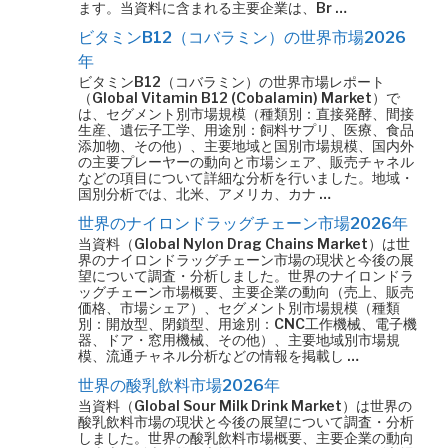
ます。当資料に含まれる主要企業は、Br …
ビタミンB12（コバラミン）の世界市場2026
年
ビタミンB12（コバラミン）の世界市場レポート
（Global Vitamin B12 (Cobalamin) Market）で
は、セグメント別市場規模（種類別：直接発酵、間接
生産、遺伝子工学、用途別：飼料サプリ、医療、食品
添加物、その他）、主要地域と国別市場規模、国内外
の主要プレーヤーの動向と市場シェア、販売チャネル
などの項目について詳細な分析を行いました。地域・
国別分析では、北米、アメリカ、カナ …
世界のナイロンドラッグチェーン市場2026年
当資料（Global Nylon Drag Chains Market）は世
界のナイロンドラッグチェーン市場の現状と今後の展
望について調査・分析しました。世界のナイロンドラ
ッグチェーン市場概要、主要企業の動向（売上、販売
価格、市場シェア）、セグメント別市場規模（種類
別：開放型、閉鎖型、用途別：CNC工作機械、電子機
器、ドア・窓用機械、その他）、主要地域別市場規
模、流通チャネル分析などの情報を掲載し …
世界の酸乳飲料市場2026年
当資料（Global Sour Milk Drink Market）は世界の
酸乳飲料市場の現状と今後の展望について調査・分析
しました。世界の酸乳飲料市場概要、主要企業の動向