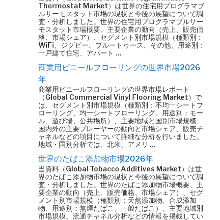
Thermostat Market）は世界の住宅用プログラマブ
ルサーモスタット市場の現状と今後の展望について調
査・分析しました。世界の住宅用プログラマブルサー
モスタット市場概要、主要企業の動向（売上、販売価
格、市場シェア）、セグメント別市場規模（種類別：
WiFi、ジグビー、ブルートゥース、その他、用途別：
一戸建て住宅、アパート …
商業用ビニールフローリングの世界市場2026
年
商業用ビニールフローリングの世界市場レポート
（Global Commercial Vinyl Flooring Market）で
は、セグメント別市場規模（種類別：不均一シートフ
ローリング、均一シートフローリング、用途別：モー
ル、遊び場、公共場所）、主要地域と国別市場規模、
国内外の主要プレーヤーの動向と市場シェア、販売チ
ャネルなどの項目について詳細な分析を行いました。
地域・国別分析では、北米、アメリ …
世界のたばこ添加物市場2026年
当資料（Global Tobacco Additives Market）は世
界のたばこ添加物市場の現状と今後の展望について調
査・分析しました。世界のたばこ添加物市場概要、主
要企業の動向（売上、販売価格、市場シェア）、セグ
メント別市場規模（種類別：天然添加物、合成添加
物、用途別：無煙たばこ、一般たばこ）、主要地域別
市場規模、流通チャネル分析などの情報を掲載してい