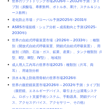
世界のソフトドリンク市場2026年～2032年予測：タイ
プ別（炭酸塩、希釈飲料、ボトル水、果汁、スチル＆ジュ
ース飲料）
老化防止市場：グローバル予測2025年-2031年
ASRS市場規模・シェア分析 – 成長動向と予測 (2025-
2030年)
世界の自給式呼吸装置市場（2026年～2033年）：種類
別（開放式自給式呼吸装置、閉鎖式自給式呼吸装置）、用
途別（消防、石油・ガス、鉱業、産業）、タンク種類別（I
型、II型、III型、IV型）、地域別
成人用人工内耳の世界市場2025：種類別（片耳、両
耳）、用途別分析
洪水＆海上防衛用骨材の世界市場2026年
世界の腹腔鏡装置市場2026年～2032年予測：タイプ別
（腹腔鏡、エネルギーデバイス、吸引または灌漑システ
ム、ロボット支援手術システム、手動器具、閉鎖デバイ
ス、アクセスデバイス、アクセサリー、その他）