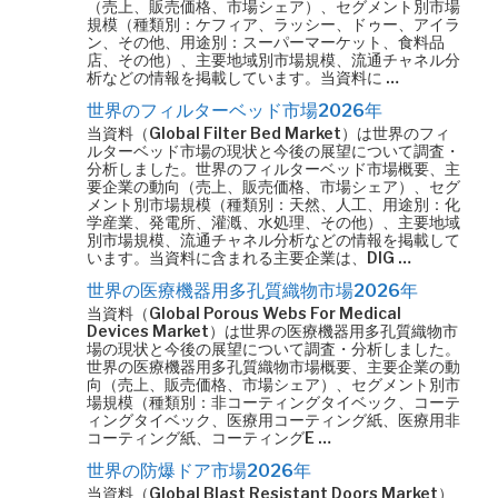
（売上、販売価格、市場シェア）、セグメント別市場
規模（種類別：ケフィア、ラッシー、ドゥー、アイラ
ン、その他、用途別：スーパーマーケット、食料品
店、その他）、主要地域別市場規模、流通チャネル分
析などの情報を掲載しています。当資料に …
世界のフィルターベッド市場2026年
当資料（Global Filter Bed Market）は世界のフィ
ルターベッド市場の現状と今後の展望について調査・
分析しました。世界のフィルターベッド市場概要、主
要企業の動向（売上、販売価格、市場シェア）、セグ
メント別市場規模（種類別：天然、人工、用途別：化
学産業、発電所、灌漑、水処理、その他）、主要地域
別市場規模、流通チャネル分析などの情報を掲載して
います。当資料に含まれる主要企業は、DIG …
世界の医療機器用多孔質織物市場2026年
当資料（Global Porous Webs For Medical
Devices Market）は世界の医療機器用多孔質織物市
場の現状と今後の展望について調査・分析しました。
世界の医療機器用多孔質織物市場概要、主要企業の動
向（売上、販売価格、市場シェア）、セグメント別市
場規模（種類別：非コーティングタイベック、コーテ
ィングタイベック、医療用コーティング紙、医療用非
コーティング紙、コーティングE …
世界の防爆ドア市場2026年
当資料（Global Blast Resistant Doors Market）