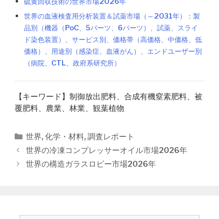
硫黄回収技術の世界市場2026年
世界の血液検査用分析装置＆試薬市場（～2031年）：製
品別（機器（PoC、5パーツ、6パーツ）、試薬、スライ
ド染色装置）、サービス別、価格帯（高価格、中価格、低
価格）、用途別（感染症、血液がん）、エンドユーザー別
（病院、CTL、政府系研究所）
【キーワード】制御放出肥料、合成有機窒素肥料、被
覆肥料、農業、林業、観葉植物
カ
世界
,
化学・材料
,
調査レポート
テ
投
世界の冷凍コンプレッサーオイル市場2026年
ゴ
稿
世界の構造ガラスロビー市場2026年
リ
ナ
ー
ビ
ゲ
ー