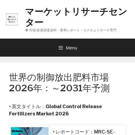
コ
マーケットリサーチセン
ン
テ
ター
ン
❖ 市場/産業調査資料・業界レポート・カスタムリサーチ専門
ツ
へ
ス
Menu
キ
ッ
プ
世界の制御放出肥料市場
2026年：～2031年予測
• 英文タイトル：
Global Control Release
Fertilizers Market 2026
• レポートコード：MRC-SE-