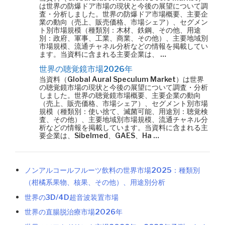
は世界の防爆ドア市場の現状と今後の展望について調
査・分析しました。世界の防爆ドア市場概要、主要企
業の動向（売上、販売価格、市場シェア）、セグメン
ト別市場規模（種類別：木材、鉄鋼、その他、用途
別：政府、軍事、工業、商業、その他）、主要地域別
市場規模、流通チャネル分析などの情報を掲載してい
ます。当資料に含まれる主要企業は、 …
世界の聴覚鏡市場2026年
当資料（Global Aural Speculum Market）は世界
の聴覚鏡市場の現状と今後の展望について調査・分析
しました。世界の聴覚鏡市場概要、主要企業の動向
（売上、販売価格、市場シェア）、セグメント別市場
規模（種類別：使い捨て、滅菌可能、用途別：聴覚検
査、その他）、主要地域別市場規模、流通チャネル分
析などの情報を掲載しています。当資料に含まれる主
要企業は、Sibelmed、GAES、Ha …
ノンアルコールフルーツ飲料の世界市場2025：種類別
（柑橘系果物、核果、その他）、用途別分析
世界の3D/4D超音波装置市場
世界の直腸脱治療市場2026年