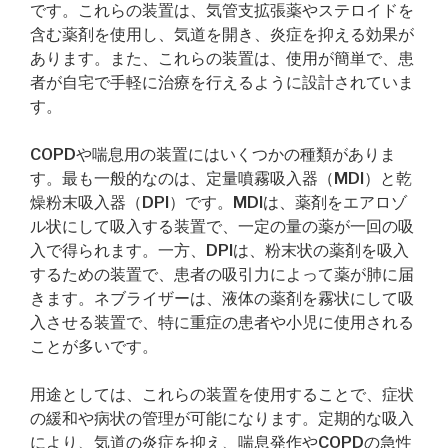
です。これらの装置は、気管支拡張薬やステロイドを
含む薬剤を使用し、気道を開き、炎症を抑える効果が
あります。また、これらの装置は、使用が簡単で、患
者が自宅で手軽に治療を行えるように設計されていま
す。
COPDや喘息用の装置にはいくつかの種類がありま
す。最も一般的なのは、定量噴霧吸入器（MDI）と乾
燥粉末吸入器（DPI）です。MDIは、薬剤をエアロゾ
ル状にして吸入する装置で、一定の量の薬が一回の吸
入で得られます。一方、DPIは、粉末状の薬剤を吸入
するための装置で、患者の吸引力によって薬が肺に届
きます。ネブライザーは、液体の薬剤を霧状にして吸
入させる装置で、特に重症の患者や小児に使用される
ことが多いです。
用途としては、これらの装置を使用することで、症状
の緩和や病状の管理が可能になります。定期的な吸入
により、気道の炎症を抑え、喘息発作やCOPDの急性