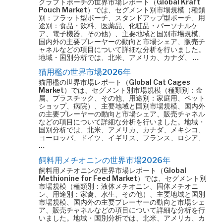
クラフトポーチの世界市場レポート（Global Kraft
Pouch Market）では、セグメント別市場規模（種類
別：フラット型ポーチ、スタンドアップ型ポーチ、用
途別：食品・飲料、医薬品、化粧品・パーソナルケ
ア、電子機器、その他）、主要地域と国別市場規模、
国内外の主要プレーヤーの動向と市場シェア、販売チ
ャネルなどの項目について詳細な分析を行いました。
地域・国別分析では、北米、アメリカ、カナダ、 …
猫用檻の世界市場2026年
猫用檻の世界市場レポート（Global Cat Cages
Market）では、セグメント別市場規模（種類別：金
属、プラスチック、その他、用途別：家庭用、ペット
ショップ、病院）、主要地域と国別市場規模、国内外
の主要プレーヤーの動向と市場シェア、販売チャネル
などの項目について詳細な分析を行いました。地域・
国別分析では、北米、アメリカ、カナダ、メキシコ、
ヨーロッパ、ドイツ、イギリス、フランス、ロシア、
…
飼料用メチオニンの世界市場2026年
飼料用メチオニンの世界市場レポート（Global
Methionine for Feed Market）では、セグメント別
市場規模（種類別：液体メチオニン、固体メチオニ
ン、用途別：家禽、水生、その他）、主要地域と国別
市場規模、国内外の主要プレーヤーの動向と市場シェ
ア、販売チャネルなどの項目について詳細な分析を行
いました。地域・国別分析では、北米、アメリカ、カ