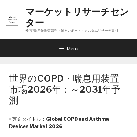
コ
マーケットリサーチセン
ン
テ
ター
ン
❖ 市場/産業調査資料・業界レポート・カスタムリサーチ専門
ツ
へ
ス
Menu
キ
ッ
プ
世界のCOPD・喘息用装置
市場2026年：～2031年予
測
• 英文タイトル：
Global COPD and Asthma
Devices Market 2026