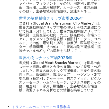
ァイバー、フィラメント、その他、用途別：航空宇
宙、防火服、工業用耐熱材、カーホース、電気絶縁、
その他）、主要地域別市場規模、流通チャネ …
世界の脳動脈瘤クリップ市場2026年
当資料（Global Brain Aneurysm Clip Market）は
世界の脳動脈瘤クリップ市場の現状と今後の展望につ
いて調査・分析しました。世界の脳動脈瘤クリップ市
場概要、主要企業の動向（売上、販売価格、市場シェ
ア）、セグメント別市場規模（種類別：チタン、コバ
ルト、その他、用途別：病院、診療所、医学研究セン
ター、学術機関、その他）、主要地域別市場規模、流
通チャネル分析などの情報を掲載して …
世界の肉スナック市場2026年
当資料（Global Meat Snacks Market）は世界の肉
スナック市場の現状と今後の展望について調査・分析
しました。世界の肉スナック市場概要、主要企業の動
向（売上、販売価格、市場シェア）、セグメント別市
場規模（種類別：ジャーキー、肉スティック、ピクル
スソーセージ、ハムソーセージ、ピクルス鶏肉、その
他、用途別：日常用、機能性）、主要地域別市場規
模、流通チャネル分析などの情報を掲載していま …
トリフェニルホスフェートの世界市場