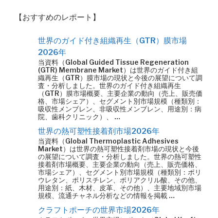
【おすすめのレポート】
世界のガイド付き組織再生（GTR）膜市場
2026年
当資料（Global Guided Tissue Regeneration
(GTR) Membrane Market）は世界のガイド付き組
織再生（GTR）膜市場の現状と今後の展望について調
査・分析しました。世界のガイド付き組織再生
（GTR）膜市場概要、主要企業の動向（売上、販売価
格、市場シェア）、セグメント別市場規模（種類別：
吸収性メンブレン、非吸収性メンブレン、用途別：病
院、歯科クリニック）、 …
世界の熱可塑性接着剤市場2026年
当資料（Global Thermoplastic Adhesives
Market）は世界の熱可塑性接着剤市場の現状と今後
の展望について調査・分析しました。世界の熱可塑性
接着剤市場概要、主要企業の動向（売上、販売価格、
市場シェア）、セグメント別市場規模（種類別：ポリ
ウレタン、ポリスチレン、ポリアクリル酸、その他、
用途別：紙、木材、皮革、その他）、主要地域別市場
規模、流通チャネル分析などの情報を掲載 …
クラフトポーチの世界市場2026年