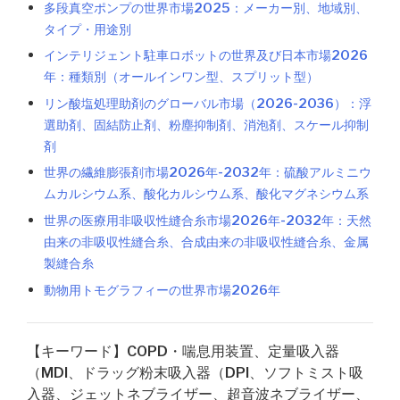
多段真空ポンプの世界市場2025：メーカー別、地域別、
タイプ・用途別
インテリジェント駐車ロボットの世界及び日本市場2026
年：種類別（オールインワン型、スプリット型）
リン酸塩処理助剤のグローバル市場（2026-2036）：浮
選助剤、固結防止剤、粉塵抑制剤、消泡剤、スケール抑制
剤
世界の繊維膨張剤市場2026年-2032年：硫酸アルミニウ
ムカルシウム系、酸化カルシウム系、酸化マグネシウム系
世界の医療用非吸収性縫合糸市場2026年-2032年：天然
由来の非吸収性縫合糸、合成由来の非吸収性縫合糸、金属
製縫合糸
動物用トモグラフィーの世界市場2026年
【キーワード】COPD・喘息用装置、定量吸入器
（MDI、ドラッグ粉末吸入器（DPI、ソフトミスト吸
入器、ジェットネブライザー、超音波ネブライザー、