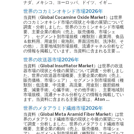
ナダ、メキシコ、ヨーロッパ、ドイツ、イギ …
世界のコカミンオキシド市場2026年
当資料（Global Cocamine Oxide Market）は世界
のコカミンオキシド市場の現状と今後の展望について
調査・分析しました。世界のコカミンオキシド市場概
要、主要企業の動向（売上、販売価格、市場シェ
ア）、セグメント別市場規模（種類別：産業用、食品
＆飲料用、用途別：発泡剤、界面活性剤、洗浄剤、そ
の他）、主要地域別市場規模、流通チャネル分析など
の情報を掲載しています。当資料に含まれる主要 …
世界の吹送器市場2026年
当資料（Global Insufflator Market）は世界の吹送
器市場の現状と今後の展望について調査・分析しまし
た。世界の吹送器市場概要、主要企業の動向（売上、
販売価格、市場シェア）、セグメント別市場規模（種
類別：低流量、中流量、高流量、用途別：腹腔鏡検
査、減量手術、心臓手術、その他手術）、主要地域別
市場規模、流通チャネル分析などの情報を掲載してい
ます。当資料に含まれる主要企業は、Aton …
世界のメタアラミド繊維市場2026年
当資料（Global Meta Aramid Fiber Market）は世
界のメタアラミド繊維市場の現状と今後の展望につい
て調査・分析しました。世界のメタアラミド繊維市場
概要、主要企業の動向（売上、販売価格、市場シェ
ア）、セグメント別市場規模（種類別：ステープルフ