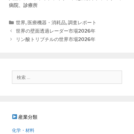
病院、診療所
カ
世界
,
医療機器・消耗品
,
調査レポート
テ
投
世界の壁面透過レーダー市場2026年
ゴ
稿
リン酸トリブチルの世界市場2026年
リ
ナ
ー
ビ
ゲ
ー
シ
検
ョ
索
ン
:
産業分類
化学・材料