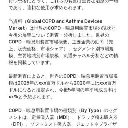
持つ患者にとって、これらの装置は重要な治療の一環
であり、適切な使用が求められます。
当資料（Global COPD and Asthma Devices
Market）は世界のCOPD・喘息用装置市場の現状と
今後の展望について調査・分析しました。世界の
COPD・喘息用装置市場概要、主要企業の動向（売
上、販売価格、市場シェア）、セグメント別市場規
模、主要地域別市場規模、流通チャネル分析などの情
報を掲載しています。
最新調査によると、世界のCOPD・喘息用装置市場規
模は2025年のxxx百万ドルから2026年にはxxx百万
ドルになると推定され、今後5年間の年平均成長率は
xx%と予想されます。
COPD・喘息用装置市場の種類別（By Type）のセグ
メントは、定量吸入器（MDI）、ドラッグ粉末吸入器
（DPI）、ソフトミスト吸入器、ジェットネブライザ