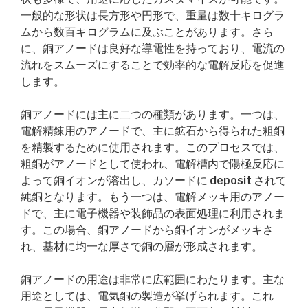
一般的な形状は長方形や円形で、重量は数十キログラ
ムから数百キログラムに及ぶことがあります。さら
に、銅アノードは良好な導電性を持っており、電流の
流れをスムーズにすることで効率的な電解反応を促進
します。
銅アノードには主に二つの種類があります。一つは、
電解精錬用のアノードで、主に鉱石から得られた粗銅
を精製するために使用されます。このプロセスでは、
粗銅がアノードとして使われ、電解槽内で陽極反応に
よって銅イオンが溶出し、カソードに deposit されて
純銅となります。もう一つは、電解メッキ用のアノー
ドで、主に電子機器や装飾品の表面処理に利用されま
す。この場合、銅アノードから銅イオンがメッキさ
れ、基材に均一な厚さで銅の層が形成されます。
銅アノードの用途は非常に広範囲にわたります。主な
用途としては、電気銅の製造が挙げられます。これ