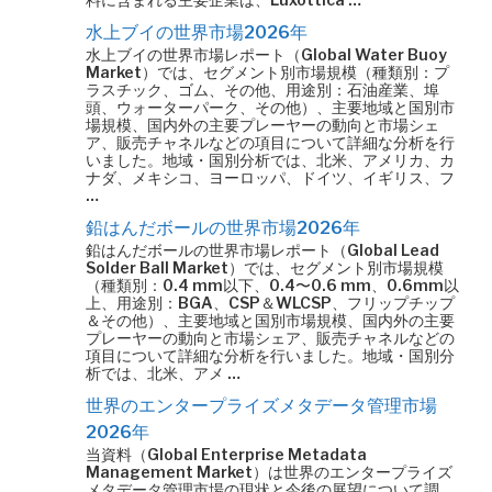
水上ブイの世界市場2026年
水上ブイの世界市場レポート（Global Water Buoy
Market）では、セグメント別市場規模（種類別：プ
ラスチック、ゴム、その他、用途別：石油産業、埠
頭、ウォーターパーク、その他）、主要地域と国別市
場規模、国内外の主要プレーヤーの動向と市場シェ
ア、販売チャネルなどの項目について詳細な分析を行
いました。地域・国別分析では、北米、アメリカ、カ
ナダ、メキシコ、ヨーロッパ、ドイツ、イギリス、フ
…
鉛はんだボールの世界市場2026年
鉛はんだボールの世界市場レポート（Global Lead
Solder Ball Market）では、セグメント別市場規模
（種類別：0.4 mm以下、0.4〜0.6 mm、0.6mm以
上、用途別：BGA、CSP＆WLCSP、フリップチップ
＆その他）、主要地域と国別市場規模、国内外の主要
プレーヤーの動向と市場シェア、販売チャネルなどの
項目について詳細な分析を行いました。地域・国別分
析では、北米、アメ …
世界のエンタープライズメタデータ管理市場
2026年
当資料（Global Enterprise Metadata
Management Market）は世界のエンタープライズ
メタデータ管理市場の現状と今後の展望について調