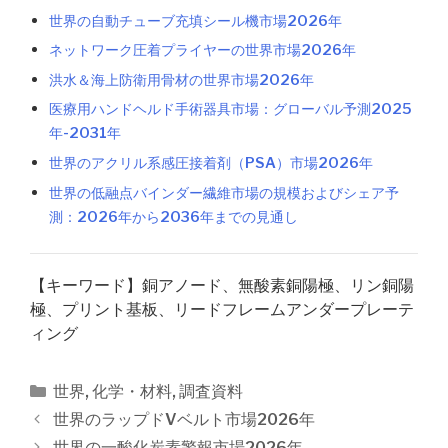
世界の自動チューブ充填シール機市場2026年
ネットワーク圧着プライヤーの世界市場2026年
洪水＆海上防衛用骨材の世界市場2026年
医療用ハンドヘルド手術器具市場：グローバル予測2025
年-2031年
世界のアクリル系感圧接着剤（PSA）市場2026年
世界の低融点バインダー繊維市場の規模およびシェア予
測：2026年から2036年までの見通し
【キーワード】銅アノード、無酸素銅陽極、リン銅陽
極、プリント基板、リードフレームアンダープレーテ
ィング
カ
世界
,
化学・材料
,
調査資料
テ
投
世界のラップドVベルト市場2026年
ゴ
稿
世界の一酸化炭素警報市場2026年