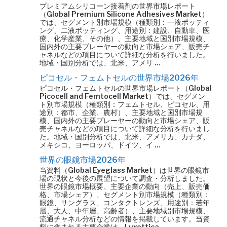
プレミアムシリコーン接着剤の世界市場レポート
（Global Premium Silicone Adhesives Market）
では、セグメント別市場規模（種類別：一液ポッティ
ング、二液ポッティング、用途別：建設、自動車、医
療、化学産業、その他）、主要地域と国別市場規模、
国内外の主要プレーヤーの動向と市場シェア、販売チ
ャネルなどの項目について詳細な分析を行いました。
地域・国別分析では、北米、アメリ …
ピコセル・フェムトセルの世界市場2026年
ピコセル・フェムトセルの世界市場レポート（Global
Picocell and Femtocell Market）では、セグメン
ト別市場規模（種類別：フェムトセル、ピコセル、用
途別：都市、企業、農村）、主要地域と国別市場規
模、国内外の主要プレーヤーの動向と市場シェア、販
売チャネルなどの項目について詳細な分析を行いまし
た。地域・国別分析では、北米、アメリカ、カナダ、
メキシコ、ヨーロッパ、ドイツ、イ …
世界の眼鏡市場2026年
当資料（Global Eyeglass Market）は世界の眼鏡市
場の現状と今後の展望について調査・分析しました。
世界の眼鏡市場概要、主要企業の動向（売上、販売価
格、市場シェア）、セグメント別市場規模（種類別：
眼鏡、サングラス、コンタクトレンズ、用途別：若年
層、大人、中年層、高齢者）、主要地域別市場規模、
流通チャネル分析などの情報を掲載しています。当資
料に含まれる主要企業は、Luxottica …