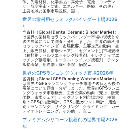
体、先端材料、化学薬品・高分子、電池・コンデン
サ、航空宇宙・防衛、エネルギー、医療、その他）、
主要地域と国別市場規模、国 …
世界の歯科用セラミックバインダー市場2026
年
当資料（Global Dental Ceramic Binder Market）
は世界の歯科用セラミックバインダー市場の現状と今
後の展望について調査・分析しました。世界の歯科用
セラミックバインダー市場概要、主要企業の動向（売
上、販売価格、市場シェア）、セグメント別市場規模
（種類別：セルフエッチング接着剤、セレクティブエ
ッチング接着剤、トータルエッチング接着剤、デンタ
ル接着剤、用途別：歯科医院、病院 …
世界のGPSランニングウォッチ市場2026年
当資料（Global GPS Running Watches Market）
は世界のGPSランニングウォッチ市場の現状と今後の
展望について調査・分析しました。世界のGPSランニ
ングウォッチ市場概要、主要企業の動向（売上、販売
価格、市場シェア）、セグメント別市場規模（種類
別：GPS心拍数時計、GPS歩数カウント時計、用途
別：ランニング、サイクリング、クライミング、カー
ディオトレーニング、その他）、主 …
プレミアムシリコーン接着剤の世界市場2026
年