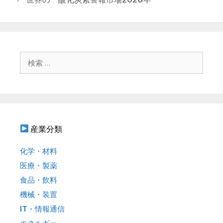
リ
ナ
ー
ビ
ゲ
ー
シ
検
ョ
索
ン
:
産業分類
化学・材料
医療・製薬
食品・飲料
機械・装置
IT・情報通信