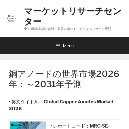
コ
マーケットリサーチセン
ン
テ
ター
ン
❖ 市場/産業調査資料・業界レポート・カスタムリサーチ専門
ツ
へ
ス
Menu
キ
ッ
プ
銅アノードの世界市場2026
年：～2031年予測
• 英文タイトル：
Global Copper Anodes Market
2026
• レポートコード：MRC-SE-