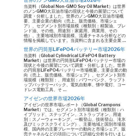
世界のノンGMO大豆油市場2026年
当資料（Global Non-GMO Soy Oil Market）は世界
のノンGMO大豆油市場の現状と今後の展望について
調査・分析しました。世界のノンGMO大豆油市場概
要、主要企業の動向（売上、販売価格、市場シェ
ア）、セグメント別市場規模（種類別：精製油、ブレ
ンド油、その他、用途別：家庭用、商業用、その
他）、主要地域別市場規模、流通チャネル分析などの
情報を掲載しています。当資料に含まれる主要企業 …
世界の円筒形LiFePO4バッテリー市場2026年
当資料（Global Cylindrical LiFePO4 Battery
Market）は世界の円筒形LiFePO4バッテリー市場の
現状と今後の展望について調査・分析しました。世界
の円筒形LiFePO4バッテリー市場概要、主要企業の動
向（売上、販売価格、市場シェア）、セグメント別市
場規模（種類別：、用途別：パワーバンク、ラップト
ップバッテリーパック、電気自動車、懐中電灯、コー
ドレス電動工具、そ …
アイゼンの世界市場2026年
アイゼンの世界市場レポート（Global Crampons
Market）では、セグメント別市場規模（種類別：ハ
イブリッド、ステップイン、ストラップオン、用途
別：スノーウォーキング、一般登山、技術登山、滝氷
及びミックスクライミング）、主要地域と国別市場規
模、国内外の主要プレーヤーの動向と市場シェア、販
売チャネルなどの項目について詳細な分析を行いまし