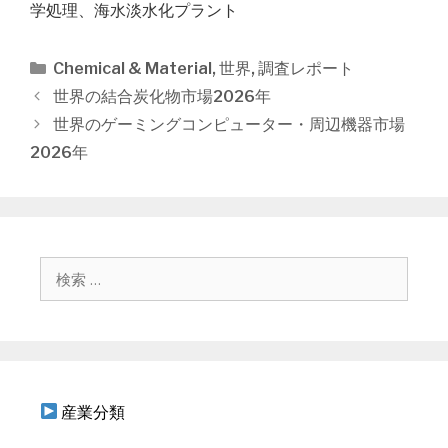
学処理、海水淡水化プラント
カ
Chemical & Material
,
世界
,
調査レポート
テ
投
世界の結合炭化物市場2026年
ゴ
稿
世界のゲーミングコンピューター・周辺機器市場
リ
ナ
2026年
ー
ビ
ゲ
ー
シ
ョ
検
ン
索
:
産業分類