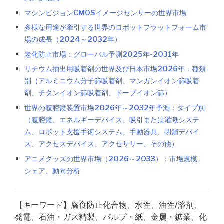
マシンビジョンCMOSイメージセンサーの世界市場
多様な用途が牽引する世界のロボットプラットフォーム市
場の成長（2024～2032年）
老化防止市場：グローバル予測2025年-2031年
リチウム抽出用吸着剤の世界及び日本市場2026年：種類
別（アルミニウム分子篩吸着剤、マンガンイオン篩吸着
剤、チタンイオン篩吸着剤、ドープイオン篩）
世界の腹腔鏡装置市場2026年～2032年予測：タイプ別
（腹腔鏡、エネルギーデバイス、吸引または灌漑システ
ム、ロボット支援手術システム、手動器具、閉鎖デバイ
ス、アクセスデバイス、アクセサリー、その他）
アニメグッズの世界市場（2026～2033）：市場規模、
シェア、動向分析
【キーワード】腐食防止化合物、水性、油性/溶剤、
発電、石油・ガス精製、パルプ・紙、金属・鉱業、化