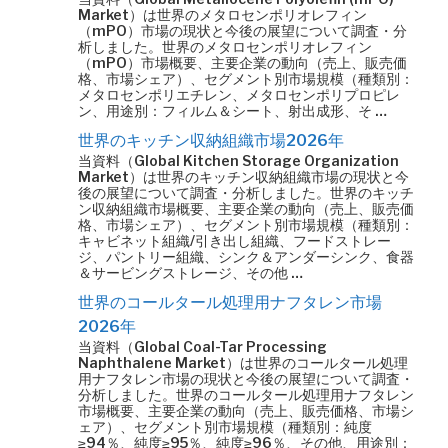
Market）は世界のメタロセンポリオレフィン
（mPO）市場の現状と今後の展望について調査・分
析しました。世界のメタロセンポリオレフィン
（mPO）市場概要、主要企業の動向（売上、販売価
格、市場シェア）、セグメント別市場規模（種類別：
メタロセンポリエチレン、メタロセンポリプロピレ
ン、用途別：フィルム＆シート、射出成形、そ …
世界のキッチン収納組織市場2026年
当資料（Global Kitchen Storage Organization
Market）は世界のキッチン収納組織市場の現状と今
後の展望について調査・分析しました。世界のキッチ
ン収納組織市場概要、主要企業の動向（売上、販売価
格、市場シェア）、セグメント別市場規模（種類別：
キャビネット組織/引き出し組織、フードストレー
ジ、パントリー組織、シンク＆アンダーシンク、食器
＆サービングストレージ、その他 …
世界のコールタール処理用ナフタレン市場
2026年
当資料（Global Coal-Tar Processing
Naphthalene Market）は世界のコールタール処理
用ナフタレン市場の現状と今後の展望について調査・
分析しました。世界のコールタール処理用ナフタレン
市場概要、主要企業の動向（売上、販売価格、市場シ
ェア）、セグメント別市場規模（種類別：純度
≥94％、純度≥95％、純度≥96％、その他、用途別：