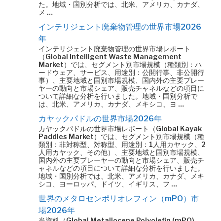
た。地域・国別分析では、北米、アメリカ、カナダ、
メ …
インテリジェント廃棄物管理の世界市場2026
年
インテリジェント廃棄物管理の世界市場レポート
（Global Intelligent Waste Management
Market）では、セグメント別市場規模（種類別：ハ
ードウェア、サービス、用途別：公開行事、非公開行
事）、主要地域と国別市場規模、国内外の主要プレー
ヤーの動向と市場シェア、販売チャネルなどの項目に
ついて詳細な分析を行いました。地域・国別分析で
は、北米、アメリカ、カナダ、メキシコ、ヨ …
カヤックパドルの世界市場2026年
カヤックパドルの世界市場レポート（Global Kayak
Paddles Market）では、セグメント別市場規模（種
類別：非対称型、対称型、用途別：1人用カヤック、2
人用カヤック、その他）、主要地域と国別市場規模、
国内外の主要プレーヤーの動向と市場シェア、販売チ
ャネルなどの項目について詳細な分析を行いました。
地域・国別分析では、北米、アメリカ、カナダ、メキ
シコ、ヨーロッパ、ドイツ、イギリス、フ …
世界のメタロセンポリオレフィン（mPO）市
場2026年
当資料（Global Metallocene Polyolefin (mPO)