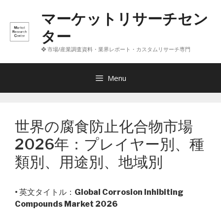
コ
マーケットリサーチセン
ン
テ
ター
ン
❖ 市場/産業調査資料・業界レポート・カスタムリサーチ専門
ツ
へ
ス
Menu
キ
ッ
プ
世界の腐食防止化合物市場
2026年：プレイヤー別、種
類別、用途別、地域別
• 英文タイトル：
Global Corrosion Inhibiting
Compounds Market 2026