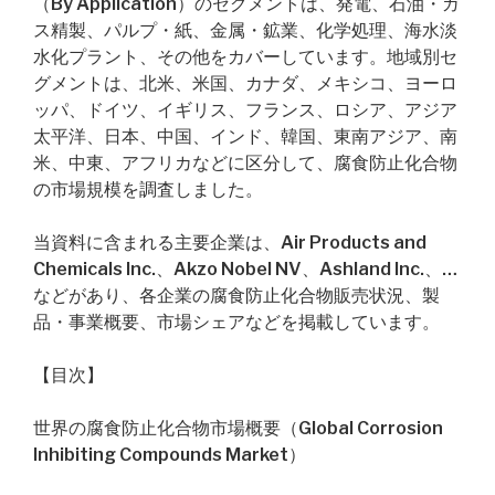
（By Application）のセグメントは、発電、石油・ガ
ス精製、パルプ・紙、金属・鉱業、化学処理、海水淡
水化プラント、その他をカバーしています。地域別セ
グメントは、北米、米国、カナダ、メキシコ、ヨーロ
ッパ、ドイツ、イギリス、フランス、ロシア、アジア
太平洋、日本、中国、インド、韓国、東南アジア、南
米、中東、アフリカなどに区分して、腐食防止化合物
の市場規模を調査しました。
当資料に含まれる主要企業は、Air Products and
Chemicals Inc.、Akzo Nobel NV、Ashland Inc.、…
などがあり、各企業の腐食防止化合物販売状況、製
品・事業概要、市場シェアなどを掲載しています。
【目次】
世界の腐食防止化合物市場概要（Global Corrosion
Inhibiting Compounds Market）