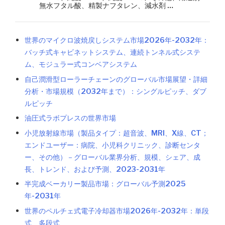
無水フタル酸、精製ナフタレン、減水剤 …
世界のマイクロ波焼戻しシステム市場2026年-2032年：
バッチ式キャビネットシステム、連続トンネル式システ
ム、モジュラー式コンベアシステム
自己潤滑型ローラーチェーンのグローバル市場展望・詳細
分析・市場規模（2032年まで）：シングルピッチ、ダブ
ルピッチ
油圧式ラボプレスの世界市場
小児放射線市場（製品タイプ：超音波、MRI、X線、CT；
エンドユーザー：病院、小児科クリニック、診断センタ
ー、その他）－グローバル業界分析、規模、シェア、成
長、トレンド、および予測、2023-2031年
半完成ベーカリー製品市場：グローバル予測2025
年-2031年
世界のペルチェ式電子冷却器市場2026年-2032年：単段
式、多段式