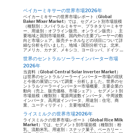
ベイカーミキサーの世界市場2026年
ベイカーミキサーの世界市場レポート（Global
Baker Mixer Market）では、セグメント別市場規模
（種類別：スパイラルミキサー、プラネタリーミキサ
ー、用途別：オフライン販売、オンライン販売）、主
要地域と国別市場規模、国内外の主要プレーヤーの動
向と市場シェア、販売チャネルなどの項目について詳
細な分析を行いました。地域・国別分析では、北米、
アメリカ、カナダ、メキシコ、ヨーロッパ、ドイツ …
世界のセントラルソーラーインバーター市場
2026年
当資料（Global Central Solar Inverter Market）
は世界のセントラルソーラーインバーター市場の現状
と今後の展望について調査・分析しました。世界のセ
ントラルソーラーインバーター市場概要、主要企業の
動向（売上、販売価格、市場シェア）、セグメント別
市場規模（種類別：電源周波数インバータ、中周波数
インバータ、高周波インバータ、用途別：住宅、商
業、ユーティリティ）、主要地域別 …
ライスミルクの世界市場2026年
ライスミルクの世界市場レポート（Global Rice Milk
Market）では、セグメント別市場規模（種類別：粉
乳、流動米乳、用途別：スナック菓子、ベーカリー・