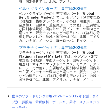
域・国別分析では、北米、アメリカ …
ベルトグラインダーの世界市場2026年
ベルトグラインダーの世界市場レポート（Global
Belt Grinder Market）では、セグメント別市場規模
（種類別：横型グラインダー、その他、用途別：一般
金属加工、自動車、重金属加工、その他）、主要地域
と国別市場規模、国内外の主要プレーヤーの動向と市
場シェア、販売チャネルなどの項目について詳細な分
析を行いました。地域・国別分析では、北米、アメリ
カ、カナダ、メキシコ、ヨーロッパ、ドイツ、 …
プラチナターゲットの世界市場2026年
プラチナターゲットの世界市場レポート（Global
Platinum Target Market）では、セグメント別市
場規模（種類別：平面ターゲット、回転ターゲット、
用途別：マイクロエレクトロニクス、モニター、スト
レージ、その他）、主要地域と国別市場規模、国内外
の主要プレーヤーの動向と市場シェア、販売チャネル
などの項目について詳細な分析を行いました。地域・
国別分析では、北米、アメリカ、カナダ、メキ …
世界のソフトドリンク市場2026年～2032年予測：タイ
プ別（炭酸塩、希釈飲料、ボトル水、果汁、スチル＆ジュ
ース飲料）