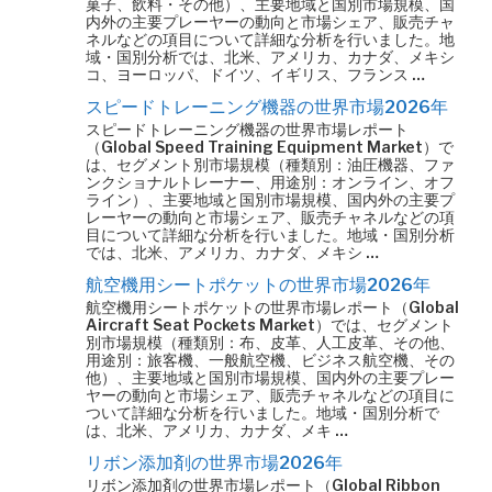
菓子、飲料・その他）、主要地域と国別市場規模、国
内外の主要プレーヤーの動向と市場シェア、販売チャ
ネルなどの項目について詳細な分析を行いました。地
域・国別分析では、北米、アメリカ、カナダ、メキシ
コ、ヨーロッパ、ドイツ、イギリス、フランス …
スピードトレーニング機器の世界市場2026年
スピードトレーニング機器の世界市場レポート
（Global Speed Training Equipment Market）で
は、セグメント別市場規模（種類別：油圧機器、ファ
ンクショナルトレーナー、用途別：オンライン、オフ
ライン）、主要地域と国別市場規模、国内外の主要プ
レーヤーの動向と市場シェア、販売チャネルなどの項
目について詳細な分析を行いました。地域・国別分析
では、北米、アメリカ、カナダ、メキシ …
航空機用シートポケットの世界市場2026年
航空機用シートポケットの世界市場レポート（Global
Aircraft Seat Pockets Market）では、セグメント
別市場規模（種類別：布、皮革、人工皮革、その他、
用途別：旅客機、一般航空機、ビジネス航空機、その
他）、主要地域と国別市場規模、国内外の主要プレー
ヤーの動向と市場シェア、販売チャネルなどの項目に
ついて詳細な分析を行いました。地域・国別分析で
は、北米、アメリカ、カナダ、メキ …
リボン添加剤の世界市場2026年
リボン添加剤の世界市場レポート（Global Ribbon