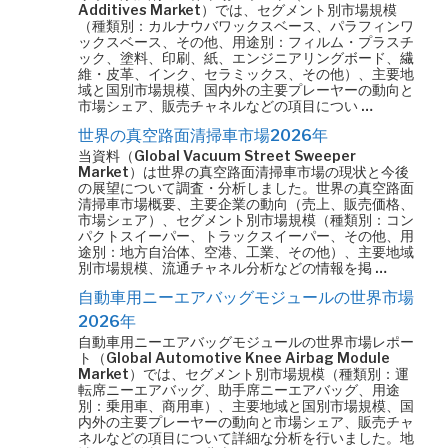
Additives Market）では、セグメント別市場規模
（種類別：カルナウバワックスベース、パラフィンワ
ックスベース、その他、用途別：フィルム・プラスチ
ック、塗料、印刷、紙、エンジニアリングボード、繊
維・皮革、インク、セラミックス、その他）、主要地
域と国別市場規模、国内外の主要プレーヤーの動向と
市場シェア、販売チャネルなどの項目につい …
世界の真空路面清掃車市場2026年
当資料（Global Vacuum Street Sweeper
Market）は世界の真空路面清掃車市場の現状と今後
の展望について調査・分析しました。世界の真空路面
清掃車市場概要、主要企業の動向（売上、販売価格、
市場シェア）、セグメント別市場規模（種類別：コン
パクトスイーパー、トラックスイーパー、その他、用
途別：地方自治体、空港、工業、その他）、主要地域
別市場規模、流通チャネル分析などの情報を掲 …
自動車用ニーエアバッグモジュールの世界市場
2026年
自動車用ニーエアバッグモジュールの世界市場レポー
ト（Global Automotive Knee Airbag Module
Market）では、セグメント別市場規模（種類別：運
転席ニーエアバッグ、助手席ニーエアバッグ、用途
別：乗用車、商用車）、主要地域と国別市場規模、国
内外の主要プレーヤーの動向と市場シェア、販売チャ
ネルなどの項目について詳細な分析を行いました。地