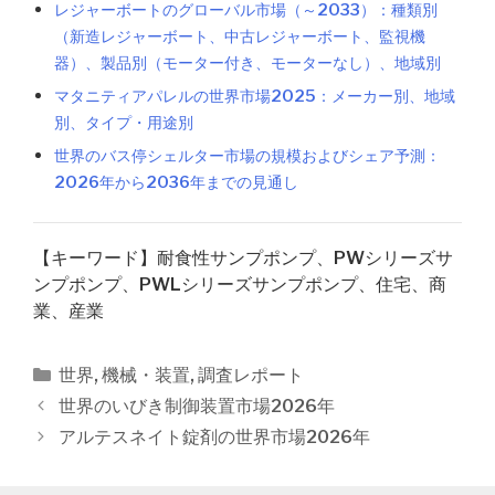
レジャーボートのグローバル市場（～2033）：種類別
（新造レジャーボート、中古レジャーボート、監視機
器）、製品別（モーター付き、モーターなし）、地域別
マタニティアパレルの世界市場2025：メーカー別、地域
別、タイプ・用途別
世界のバス停シェルター市場の規模およびシェア予測：
2026年から2036年までの見通し
【キーワード】耐食性サンプポンプ、PWシリーズサ
ンプポンプ、PWLシリーズサンプポンプ、住宅、商
業、産業
カ
世界
,
機械・装置
,
調査レポート
テ
投
世界のいびき制御装置市場2026年
ゴ
稿
アルテスネイト錠剤の世界市場2026年
リ
ナ
ー
ビ