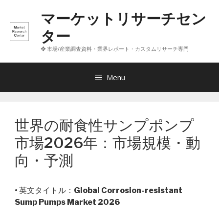
コ
マーケットリサーチセン
ン
テ
ター
ン
❖ 市場/産業調査資料・業界レポート・カスタムリサーチ専門
ツ
へ
ス
Menu
キ
ッ
プ
世界の耐食性サンプポンプ
市場2026年：市場規模・動
向・予測
• 英文タイトル：
Global Corrosion-resistant
Sump Pumps Market 2026