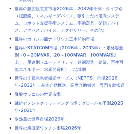
世界の腹腔鏡装置市場2026年～2032年予測：タイプ別
（腹腔鏡、エネルギーデバイス、吸引または灌漑システ
ム、ロボット支援手術システム、手動器具、閉鎖デバイ
ス、アクセスデバイス、アクセサリー、その他）
世界のカコジル酸ナトリウム三水和物市場
世界のSTATCOM市場（2026年～2033年）：定格容量
別（0～20MVAR、20～100MVAR、100MVAR以
上）、用途別（ユーティリティ、鉄鋼製造、鉱業、再生可
能エネルギー、水素発電所）、地域別
世界の非緊急患者搬送サービス（NEPTS）市場2026
年-2032年：基本介助搬送、高度介助搬送、専門介助搬送
酢酸ウラニルの世界市場
繊維セメントクラッディング市場：グローバル予測2025
年-2031年
耐熱皿の世界市場2026年
世界の炭疽菌ワクチン市場2026年